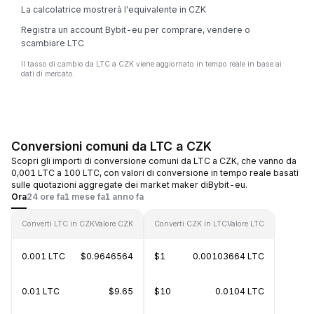
La calcolatrice mostrerà l'equivalente in CZK
Registra un account Bybit-eu per comprare, vendere o
scambiare LTC
Il tasso di cambio da LTC a CZK viene aggiornato in tempo reale in base ai
dati di mercato.
Conversioni comuni da LTC a CZK
Scopri gli importi di conversione comuni da LTC a CZK, che vanno da
0,001 LTC a 100 LTC, con valori di conversione in tempo reale basati
sulle quotazioni aggregate dei market maker diBybit-eu.
Ora
24 ore fa
1 mese fa
1 anno fa
Converti LTC in CZK
Valore CZK
Converti CZK in LTC
Valore LTC
0.001 LTC
$0.9646564
$1
0.00103664 LTC
0.01 LTC
$9.65
$10
0.0104 LTC