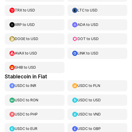
TRX
to
USD
LTC
to
USD
XRP
to
USD
ADA
to
USD
DOGE
to
USD
DOT
to
USD
AVAX
to
USD
LINK
to
USD
SHIB
to
USD
Stablecoin in Fiat
USDC
to
INR
USDC
to
PLN
USDC
to
RON
USDC
to
USD
USDC
to
PHP
USDC
to
VND
USDC
to
EUR
USDC
to
GBP