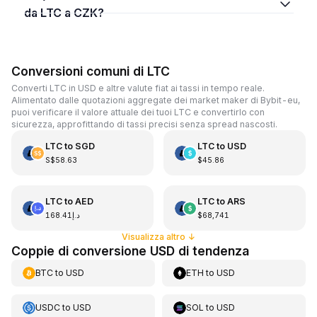
da LTC a CZK?
Conversioni comuni di LTC
Converti LTC in USD e altre valute fiat ai tassi in tempo reale.
Alimentato dalle quotazioni aggregate dei market maker di Bybit-eu,
puoi verificare il valore attuale dei tuoi LTC e convertirlo con
sicurezza, approfittando di tassi precisi senza spread nascosti.
LTC
to
SGD
LTC
to
USD
S$58.63
$45.86
LTC
to
AED
LTC
to
ARS
د.إ168.41
$68,741
Visualizza altro
↓
Coppie di conversione USD di tendenza
BTC
to
USD
ETH
to
USD
USDC
to
USD
SOL
to
USD