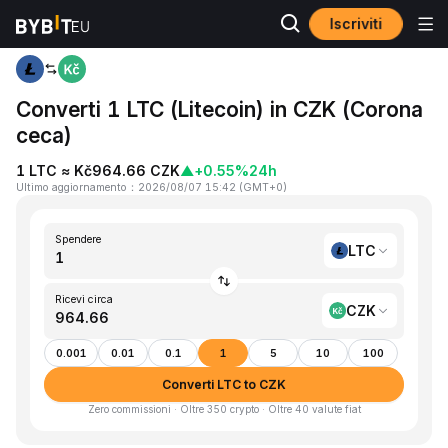
Iscriviti
Home
LTC to CZK
Converti 1 LTC (Litecoin) in CZK (Corona
ceca)
1 LTC ≈ Kč964.66 CZK
▲
+0.55%
24h
Ultimo aggiornamento
：
2026/08/07 15:42
(
GMT+0
)
Spendere
LTC
Ricevi circa
CZK
0.001
0.01
0.1
1
5
10
100
Converti LTC to CZK
Zero commissioni · Oltre 350 crypto · Oltre 40 valute fiat