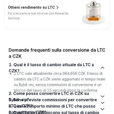
Ottieni rendimento su LTC
Fai crescere le tue risorse con Rewards
Service.
Domande frequenti sulla conversione da LTC
a CZK
1. Qual è il tasso di cambio attuale da LTC a
CZK?
1 LTC vale attualmente circa 964.656 CZK. Il tasso di
cambio da LTC a CZK viene aggiornato in tempo reale
su Bybit-eu, senza commissioni di conversione e un
blocco del tasso di 15 secondi dopo la conferma.
2. Come posso convertire LTC in CZK su
Bybit-eu?
3. Sono previste commissioni per convertire
LTC in CZK?
4. Qual è l'importo minimo di LTC che posso
convertire in CZK?
5. Quali fattori influiscono sul tasso di cambio