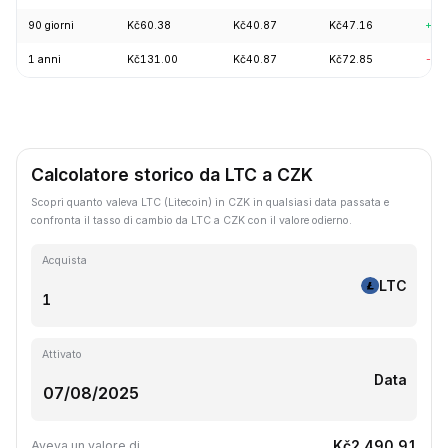
90 giorni
Kč60.38
Kč40.87
Kč47.16
+6.
1 anni
Kč131.00
Kč40.87
Kč72.85
-61
Calcolatore storico da LTC a CZK
Scopri quanto valeva LTC (Litecoin) in CZK in qualsiasi data passata e
confronta il tasso di cambio da LTC a CZK con il valore odierno.
Acquista
LTC
Attivato
Data
Kč2,490.91
Aveva un valore di