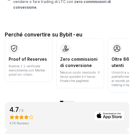
vendere o fare trading di LTC con
zero commissioni di
conversione
.
Perché convertire su Bybit-eu
Proof of Reserves
Zero commissioni
Oltre 86 mi
di conversione
utenti
Riserve 1:1 verificate
mensilmente con Merkle
Nessun costo nascosto. Il
Unisciti a una 
proof on-chain.
tasso quotato è il tasso
piattaforme pi
finale che pagherai.
al mondo per v
trading e liquid
4.7
/ 5
47K Reviews