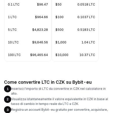
0.1 LTC
$96.47
$50
0.0518 LTC
1 LTC
$964.66
$100
0.1037 LTC
5 LTC
$4,823.28
$500
0.5183 LTC
10 LTC
$9,646.56
$1,000
1.04 LTC
100 LTC
$96,465.64
$10,000
10.37 LTC
Come convertire LTC in CZK su Bybit-eu
Inserisci l'importo di LTC da convertire in CZK nel calcolatore in
1
alto.
Visualizza istantaneamente il valore equivalente in CZK in base al
2
tasso di cambio in tempo reale da LTC a CZK.
Registra un account Bybit-eu gratuito per convertire, acquistare,
3