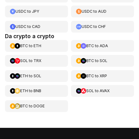
USDC
to
JPY
USDC
to
AUD
USDC
to
CAD
USDC
to
CHF
Da crypto a crypto
BTC
to
ETH
BTC
to
ADA
SOL
to
TRX
BTC
to
SOL
ETH
to
SOL
BTC
to
XRP
ETH
to
BNB
SOL
to
AVAX
BTC
to
DOGE