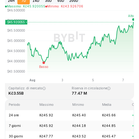
24H
7D
14D
30D
60D
200D
Massimo
:
Kč
45.920055
Minimo
:
Kč
43.926706
Ultimo aggiornamento: 2026-08-07, 15:42 GMT+0
Massimo storico
Minimo storico
Kč410.26
Kč1.15
Capitalizz. di mercato
Riserva in circolazione
Kč3.55B
77.47 M
Periodo
Massimo
Minimo
Media
Cam
24 ore
Kč45.92
Kč45.40
Kč45.66
+0.
7 giorni
Kč45.92
Kč44.18
Kč44.85
+2.
30 giorni
Kč47.77
Kč43.52
Kč45.47
+5.