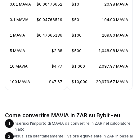
0.01 MAVIA
$0.00476652
$10
20.98 MAVIA
0.1 MAVIA
$0.04766519
$50
104.90 MAVIA
1 MAVIA
$0.47665186
$100
209.80 MAVIA
5 MAVIA
$2.38
$500
1,048.98 MAVIA
10 MAVIA
$4.77
$1,000
2,097.97 MAVIA
100 MAVIA
$47.67
$10,000
20,979.67 MAVIA
Come convertire MAVIA in ZAR su Bybit-eu
Inserisci l'importo di MAVIA da convertire in ZAR nel calcolatore
1
in alto.
Visualizza istantaneamente il valore equivalente in ZAR in base al
2