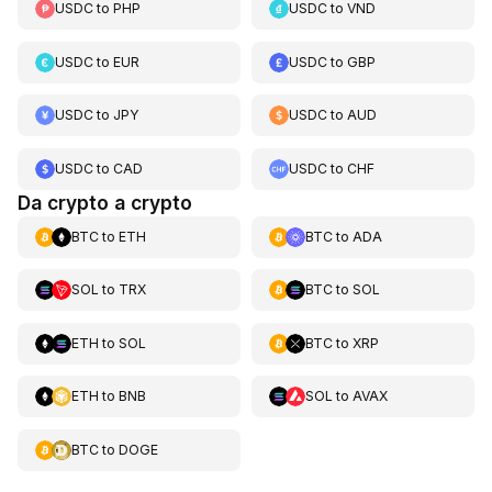
USDC
to
PHP
USDC
to
VND
USDC
to
EUR
USDC
to
GBP
USDC
to
JPY
USDC
to
AUD
USDC
to
CAD
USDC
to
CHF
Da crypto a crypto
BTC
to
ETH
BTC
to
ADA
SOL
to
TRX
BTC
to
SOL
ETH
to
SOL
BTC
to
XRP
ETH
to
BNB
SOL
to
AVAX
BTC
to
DOGE