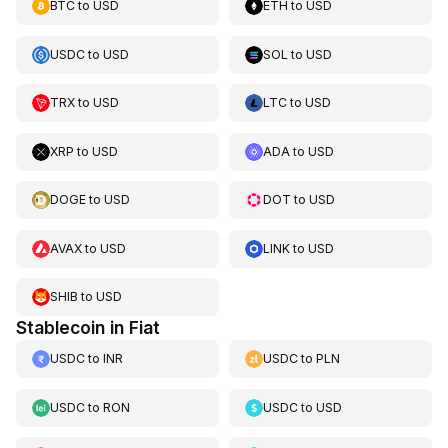
BTC
to
USD
ETH
to
USD
USDC
to
USD
SOL
to
USD
TRX
to
USD
LTC
to
USD
XRP
to
USD
ADA
to
USD
DOGE
to
USD
DOT
to
USD
AVAX
to
USD
LINK
to
USD
SHIB
to
USD
Stablecoin in Fiat
USDC
to
INR
USDC
to
PLN
USDC
to
RON
USDC
to
USD