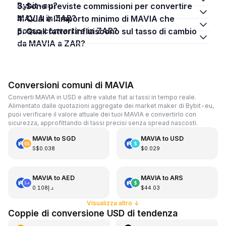
Bybit-eu?
3. Sono previste commissioni per convertire
MAVIA in ZAR?
4. Qual è l'importo minimo di MAVIA che
posso convertire in ZAR?
5. Quali fattori influiscono sul tasso di cambio
da MAVIA a ZAR?
Conversioni comuni di MAVIA
Converti MAVIA in USD e altre valute fiat ai tassi in tempo reale.
Alimentato dalle quotazioni aggregate dei market maker di Bybit-eu,
puoi verificare il valore attuale dei tuoi MAVIA e convertirlo con
sicurezza, approfittando di tassi precisi senza spread nascosti.
MAVIA
to
SGD
MAVIA
to
USD
S$0.038
$0.029
MAVIA
to
AED
MAVIA
to
ARS
د.إ0.108
$44.03
Visualizza altro
↓
Coppie di conversione USD di tendenza