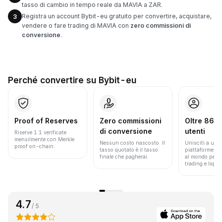
tasso di cambio in tempo reale da MAVIA a ZAR.
Registra un account Bybit-eu gratuito per convertire, acquistare,
3
vendere o fare trading di MAVIA con
zero commissioni di
conversione
.
Perché convertire su Bybit-eu
Proof of Reserves
Zero commissioni
Oltre 86 mi
di conversione
utenti
Riserve 1:1 verificate
mensilmente con Merkle
Nessun costo nascosto. Il
Unisciti a una 
proof on-chain.
tasso quotato è il tasso
piattaforme pi
finale che pagherai.
al mondo per v
trading e liquid
4.7
/ 5