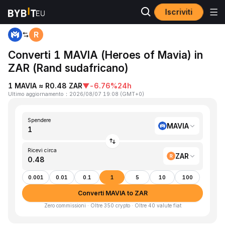
Iscriviti
Home
MAVIA to ZAR
Converti 1 MAVIA (Heroes of Mavia) in
ZAR (Rand sudafricano)
1 MAVIA ≈ R0.48 ZAR
▼
-6.76%
24h
Ultimo aggiornamento
：
2026/08/07 19:08
(
GMT+0
)
Spendere
MAVIA
Ricevi circa
ZAR
0.001
0.01
0.1
1
5
10
100
Converti MAVIA to ZAR
Zero commissioni · Oltre 350 crypto · Oltre 40 valute fiat