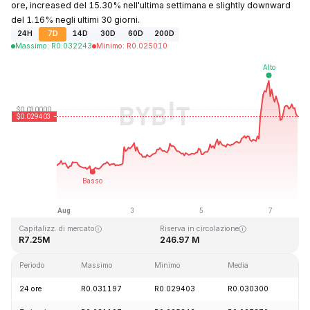
ore, increased del 15.30% nell'ultima settimana e slightly downward
del 1.16% negli ultimi 30 giorni.
24H
7D
14D
30D
60D
200D
Massimo
:
R
0.032243
Minimo
:
R
0.025010
Ultimo aggiornamento: 2026-08-07, 19:08 GMT+0
Massimo storico
Minimo storico
R10.59
R0.023019
Capitalizz. di mercato
Riserva in circolazione
R7.25M
246.97 M
Periodo
Massimo
Minimo
Media
Ca
24 ore
R0.031197
R0.029403
R0.030300
-