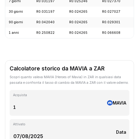
7 giorni
R0.031197
R0.025246
R0.027370
+
30 giorni
R0.031197
R0.024265
R0.027027
-
90 giorni
R0.042040
R0.024265
R0.029301
+
1 anni
R0.250822
R0.024265
R0.066608
-
Calcolatore storico da MAVIA a ZAR
Scopri quanto valeva MAVIA (Heroes of Mavia) in ZAR in qualsiasi data
passata e confronta il tasso di cambio da MAVIA a ZAR con il valore odierno.
Acquista
MAVIA
Attivato
Data