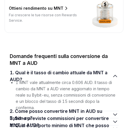
Ottieni rendimento su MNT
Fai crescere le tue risorse con Rewards
Service.
Domande frequenti sulla conversione da
MNT a AUD
1. Qual è il tasso di cambio attuale da MNT a
AUD?
1 MNT vale attualmente circa 0.606 AUD. Il tasso di
cambio da MNT a AUD viene aggiornato in tempo
reale su Bybit-eu, senza commissioni di conversione
e un blocco del tasso di 15 secondi dopo la
conferma.
2. Come posso convertire MNT in AUD su
Bybit-eu?
3. Sono previste commissioni per convertire
MNT in AUD?
4. Qual è l'importo minimo di MNT che posso