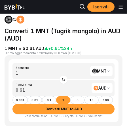
Iscriviti
Home
MNT to AUD
Converti 1 MNT (Tugrik mongolo) in AUD
(AUD)
1 MNT ≈ $0.61 AUD
▲
+0.61%
24h
Ultimo aggiornamento
：
2026/08/10 07:46
(
GMT+0
)
Spendere
MNT
Ricevi circa
AUD
0.001
0.01
0.1
1
5
10
100
Converti MNT to AUD
Zero commissioni · Oltre 350 crypto · Oltre 40 valute fiat