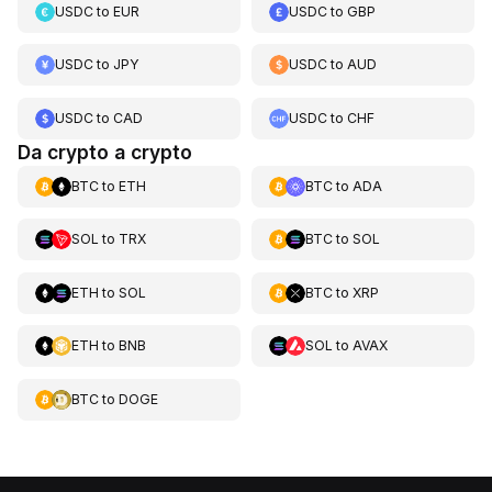
USDC
to
EUR
USDC
to
GBP
USDC
to
JPY
USDC
to
AUD
USDC
to
CAD
USDC
to
CHF
Da crypto a crypto
BTC
to
ETH
BTC
to
ADA
SOL
to
TRX
BTC
to
SOL
ETH
to
SOL
BTC
to
XRP
ETH
to
BNB
SOL
to
AVAX
BTC
to
DOGE