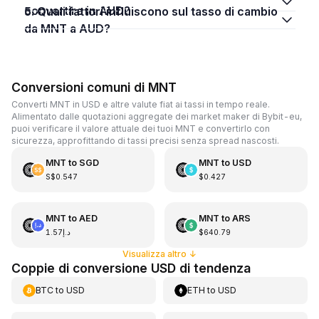
convertire in AUD?
5. Quali fattori influiscono sul tasso di cambio
da MNT a AUD?
Conversioni comuni di MNT
Converti MNT in USD e altre valute fiat ai tassi in tempo reale.
Alimentato dalle quotazioni aggregate dei market maker di Bybit-eu,
puoi verificare il valore attuale dei tuoi MNT e convertirlo con
sicurezza, approfittando di tassi precisi senza spread nascosti.
MNT
to
SGD
MNT
to
USD
S$0.547
$0.427
MNT
to
AED
MNT
to
ARS
د.إ1.57
$640.79
Visualizza altro
↓
Coppie di conversione USD di tendenza
BTC
to
USD
ETH
to
USD