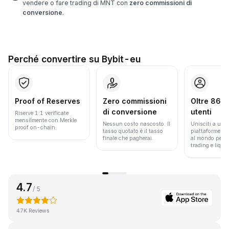
vendere o fare trading di MNT con
zero commissioni di
conversione
.
Perché convertire su Bybit-eu
Proof of Reserves
Zero commissioni
Oltre 86 mi
di conversione
utenti
Riserve 1:1 verificate
mensilmente con Merkle
Nessun costo nascosto. Il
Unisciti a una 
proof on-chain.
tasso quotato è il tasso
piattaforme pi
finale che pagherai.
al mondo per v
trading e liquid
4.7
/ 5
47K Reviews