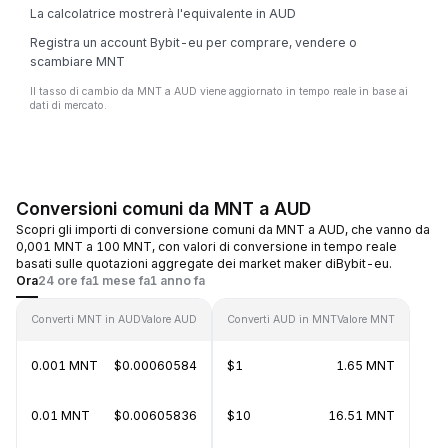
La calcolatrice mostrerà l'equivalente in AUD
Registra un account Bybit-eu per comprare, vendere o
scambiare MNT
Il tasso di cambio da MNT a AUD viene aggiornato in tempo reale in base ai
dati di mercato.
Conversioni comuni da MNT a AUD
Scopri gli importi di conversione comuni da MNT a AUD, che vanno da
0,001 MNT a 100 MNT, con valori di conversione in tempo reale
basati sulle quotazioni aggregate dei market maker diBybit-eu.
Ora
24 ore fa
1 mese fa
1 anno fa
Converti MNT in AUD
Valore AUD
Converti AUD in MNT
Valore MNT
0.001 MNT
$0.00060584
$1
1.65 MNT
0.01 MNT
$0.00605836
$10
16.51 MNT