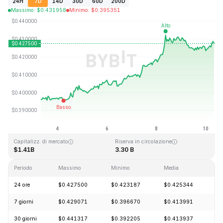
24H
7D
14D
30D
60D
200D
Massimo
:
$
0.431958
Minimo
:
$
0.395351
Ultimo aggiornamento: 2026-08-10, 07:46 GMT+0
Massimo storico
Minimo storico
$2.86
$0.307978
Capitalizz. di mercato
Riserva in circolazione
$1.41B
3.30 B
Periodo
Massimo
Minimo
Media
Ca
24 ore
$0.427500
$0.423187
$0.425344
+
7 giorni
$0.429071
$0.396670
$0.413991
+
30 giorni
$0.441317
$0.392205
$0.413937
-