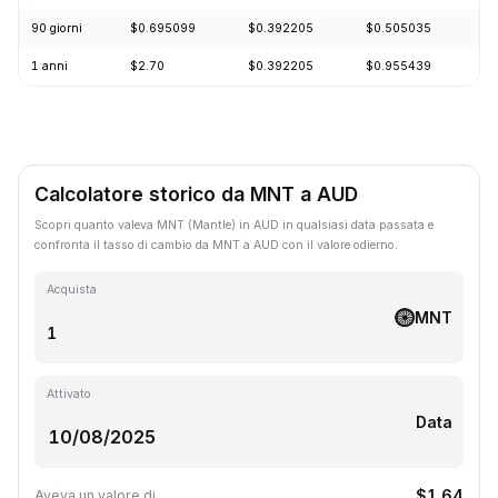
90 giorni
$0.695099
$0.392205
$0.505035
-
1 anni
$2.70
$0.392205
$0.955439
-
Calcolatore storico da MNT a AUD
Scopri quanto valeva MNT (Mantle) in AUD in qualsiasi data passata e
confronta il tasso di cambio da MNT a AUD con il valore odierno.
Acquista
MNT
Attivato
Data
$1.64
Aveva un valore di