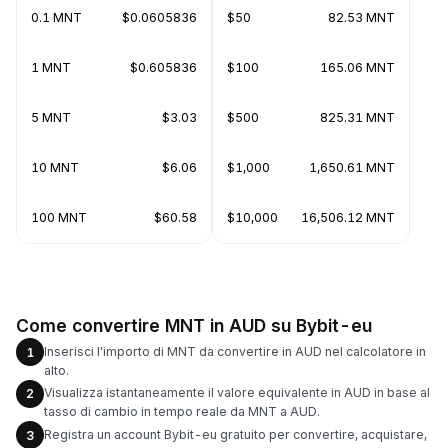
0.1 MNT
$0.0605836
$50
82.53 MNT
1 MNT
$0.605836
$100
165.06 MNT
5 MNT
$3.03
$500
825.31 MNT
10 MNT
$6.06
$1,000
1,650.61 MNT
100 MNT
$60.58
$10,000
16,506.12 MNT
Come convertire MNT in AUD su Bybit-eu
Inserisci l'importo di MNT da convertire in AUD nel calcolatore in
1
alto.
Visualizza istantaneamente il valore equivalente in AUD in base al
2
tasso di cambio in tempo reale da MNT a AUD.
Registra un account Bybit-eu gratuito per convertire, acquistare,
3