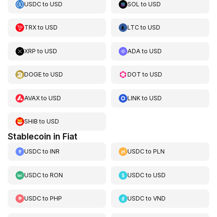
USDC
to
USD
SOL
to
USD
TRX
to
USD
LTC
to
USD
XRP
to
USD
ADA
to
USD
DOGE
to
USD
DOT
to
USD
AVAX
to
USD
LINK
to
USD
SHIB
to
USD
Stablecoin in Fiat
USDC
to
INR
USDC
to
PLN
USDC
to
RON
USDC
to
USD
USDC
to
PHP
USDC
to
VND