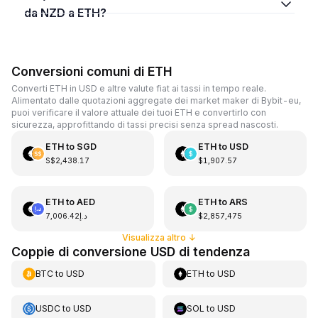
da NZD a ETH?
Conversioni comuni di ETH
Converti ETH in USD e altre valute fiat ai tassi in tempo reale.
Alimentato dalle quotazioni aggregate dei market maker di Bybit-eu,
puoi verificare il valore attuale dei tuoi ETH e convertirlo con
sicurezza, approfittando di tassi precisi senza spread nascosti.
ETH
to
SGD
ETH
to
USD
S$2,438.17
$1,907.57
ETH
to
AED
ETH
to
ARS
د.إ7,006.42
$2,857,475
Visualizza altro
↓
Coppie di conversione USD di tendenza
BTC
to
USD
ETH
to
USD
USDC
to
USD
SOL
to
USD