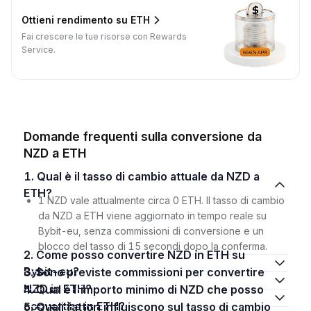
Ottieni rendimento su ETH
Fai crescere le tue risorse con Rewards
Service.
Domande frequenti sulla conversione da
NZD a ETH
1. Qual è il tasso di cambio attuale da NZD a
ETH?
1 NZD vale attualmente circa 0 ETH. Il tasso di cambio
da NZD a ETH viene aggiornato in tempo reale su
Bybit-eu, senza commissioni di conversione e un
blocco del tasso di 15 secondi dopo la conferma.
2. Come posso convertire NZD in ETH su
Bybit-eu?
3. Sono previste commissioni per convertire
NZD in ETH?
4. Qual è l'importo minimo di NZD che posso
convertire in ETH?
5. Quali fattori influiscono sul tasso di cambio