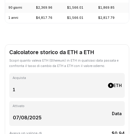
90 giorni
$2,369.96
$1,566.01
$1,869.85
+1
1 anni
$4,817.76
$1,566.01
$2,817.79
-5
Calcolatore storico da ETH a ETH
Scopri quanto valeva ETH (Ethereum) in ETH in qualsiasi data passata e
confronta il tasso di cambio da ETH a ETH con il valore odierno.
Acquista
ETH
Attivato
Data
$0.94
Aveva un valore di