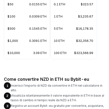
$50
0.0155 ETH
0.1 ETH
$323.57
$100
0.0309 ETH
1 ETH
$3,235.67
$500
0.1545 ETH
5 ETH
$16,178.35
$1,000
0.3091 ETH
10 ETH
$32,356.70
$10,000
3.09 ETH
100 ETH
$323,566.99
Come convertire NZD in ETH su Bybit-eu
Inserisci l'importo di NZD da convertire in ETH nel calcolatore in
1
alto.
Visualizza istantaneamente il valore equivalente in ETH in base al
2
tasso di cambio in tempo reale da NZD a ETH.
Registra un account Bybit-eu gratuito per convertire, acquistare,
3