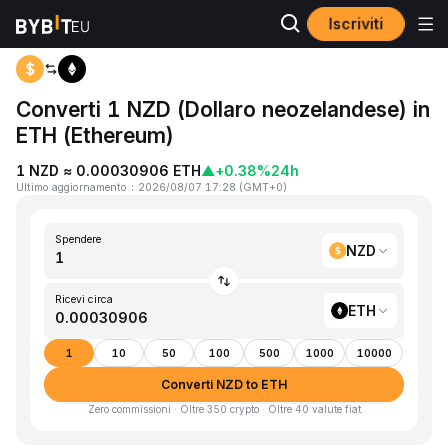
Iscriviti
Home
NZD to ETH
Converti 1 NZD (Dollaro neozelandese) in
ETH (Ethereum)
1 NZD ≈ 0.00030906 ETH
▲
+0.38%
24h
Ultimo aggiornamento
：
2026/08/07 17:28
(
GMT+0
)
Spendere
NZD
Ricevi circa
ETH
1
10
50
100
500
1000
10000
Converti NZD to ETH
Zero commissioni · Oltre 350 crypto · Oltre 40 valute fiat