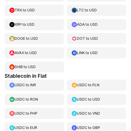
TRX
to
USD
LTC
to
USD
XRP
to
USD
ADA
to
USD
DOGE
to
USD
DOT
to
USD
AVAX
to
USD
LINK
to
USD
SHIB
to
USD
Stablecoin in Fiat
USDC
to
INR
USDC
to
PLN
USDC
to
RON
USDC
to
USD
USDC
to
PHP
USDC
to
VND
USDC
to
EUR
USDC
to
GBP