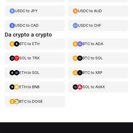
USDC
to
JPY
USDC
to
AUD
USDC
to
CAD
USDC
to
CHF
Da crypto a crypto
BTC
to
ETH
BTC
to
ADA
SOL
to
TRX
BTC
to
SOL
ETH
to
SOL
BTC
to
XRP
ETH
to
BNB
SOL
to
AVAX
BTC
to
DOGE