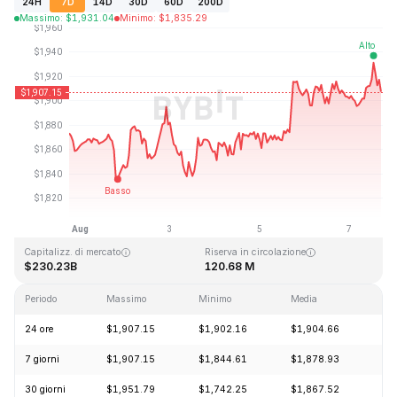
24H
7D
14D
30D
60D
200D
Massimo
:
$
1,931.04
Minimo
:
$
1,835.29
Ultimo aggiornamento: 2026-08-07, 17:28 GMT+0
Massimo storico
Minimo storico
$4,946.05
$0.432979
Capitalizz. di mercato
Riserva in circolazione
$230.23B
120.68 M
Periodo
Massimo
Minimo
Media
Ca
24 ore
$1,907.15
$1,902.16
$1,904.66
-0
7 giorni
$1,907.15
$1,844.61
$1,878.93
+2
30 giorni
$1,951.79
$1,742.25
$1,867.52
+1