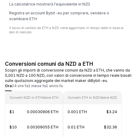
La calcolatrice mostrerà l'equivalente in NZD
Registra un account Bybit-eu per comprare, vendere o
scambiare ETH
Il tasso di cambio da ETH a NZD viene aggiornato in tempo reale in base ai
dati di mercato.
Conversioni comuni da NZD a ETH
Scopri gli importi di conversione comuni da NZD a ETH, che vanno da
0,001 NZD a 100 NZD, con valori di conversione in tempo reale basati
sulle quotazioni aggregate dei market maker diBybit-eu.
Ora
24 ore fa
1 mese fa
1 anno fa
Converti NZD in ETH
Valore ETH
Converti ETH in NZD
Valore NZD
$1
0.00030906 ETH
0.001 ETH
$3.24
$10
0.00309055 ETH
0.01 ETH
$32.36