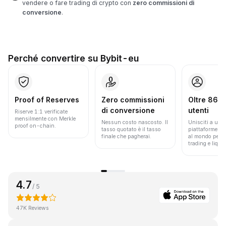
vendere o fare trading di crypto con
zero commissioni di
conversione
.
Perché convertire su Bybit-eu
Proof of Reserves
Zero commissioni
Oltre 86 mi
di conversione
utenti
Riserve 1:1 verificate
mensilmente con Merkle
Nessun costo nascosto. Il
Unisciti a una 
proof on-chain.
tasso quotato è il tasso
piattaforme pi
finale che pagherai.
al mondo per v
trading e liquid
4.7
/ 5
47K Reviews