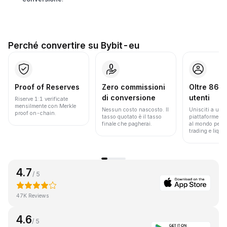
Perché convertire su Bybit-eu
Proof of Reserves
Zero commissioni
Oltre 86 mi
di conversione
utenti
Riserve 1:1 verificate
mensilmente con Merkle
Nessun costo nascosto. Il
Unisciti a una 
proof on-chain.
tasso quotato è il tasso
piattaforme pi
finale che pagherai.
al mondo per v
trading e liquid
4.7
/ 5
47K Reviews
4.6
/ 5