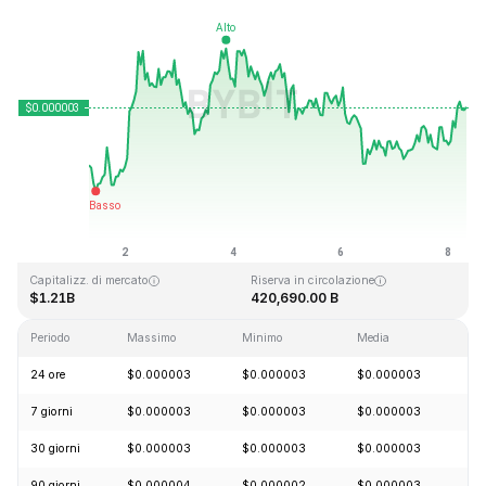
Ultimo aggiornamento: 2026-08-08, 07:18 GMT+0
Massimo storico
Minimo storico
$0.000028
$0.000000
Capitalizz. di mercato
Riserva in circolazione
$1.21B
420,690.00 B
Periodo
Massimo
Minimo
Media
Ca
24 ore
$0.000003
$0.000003
$0.000003
+
7 giorni
$0.000003
$0.000003
$0.000003
+
30 giorni
$0.000003
$0.000003
$0.000003
+
90 giorni
$0.000004
$0.000002
$0.000003
+