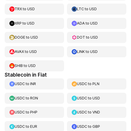
TRX
to
USD
LTC
to
USD
XRP
to
USD
ADA
to
USD
DOGE
to
USD
DOT
to
USD
AVAX
to
USD
LINK
to
USD
SHIB
to
USD
Stablecoin in Fiat
USDC
to
INR
USDC
to
PLN
USDC
to
RON
USDC
to
USD
USDC
to
PHP
USDC
to
VND
USDC
to
EUR
USDC
to
GBP