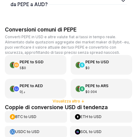
da PEPE a AUD?
Conversioni comuni di PEPE
Converti PEPE in USD e altre valute fiat ai tassi in tempo reale.
Alimentato dalle quotazioni aggregate dei market maker di Bybit-eu,
puoi verificare il valore attuale dei tuoi PEPE e convertirlo con
sicurezza, approfittando di tassi precisi senza spread nascosti.
PEPE
to
SGD
PEPE
to
USD
S$0
$0
PEPE
to
AED
PEPE
to
ARS
د.إ0
$0.004
Visualizza altro
↓
Coppie di conversione USD di tendenza
BTC
to
USD
ETH
to
USD
USDC
to
USD
SOL
to
USD