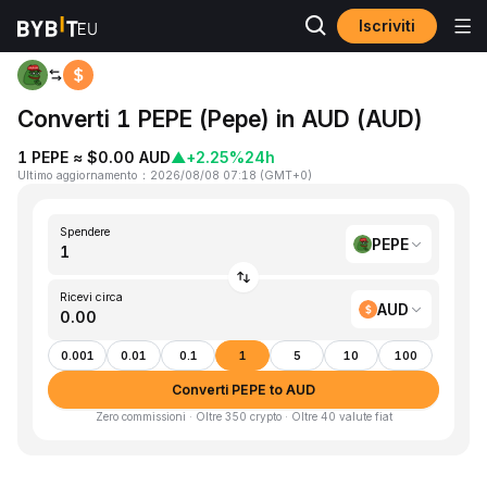
Iscriviti
Home
PEPE to AUD
Converti 1 PEPE (Pepe) in AUD (AUD)
1 PEPE ≈ $0.00 AUD
▲
+2.25%
24h
Ultimo aggiornamento
：
2026/08/08 07:18
(
GMT+0
)
Spendere
PEPE
Ricevi circa
AUD
0.001
0.01
0.1
1
5
10
100
Converti PEPE to AUD
Zero commissioni · Oltre 350 crypto · Oltre 40 valute fiat