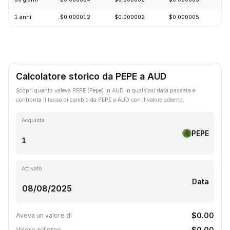
1 anni
$0.000012
$0.000002
$0.000005
-
Calcolatore storico da PEPE a AUD
Scopri quanto valeva PEPE (Pepe) in AUD in qualsiasi data passata e
confronta il tasso di cambio da PEPE a AUD con il valore odierno.
Acquista
PEPE
Attivato
Data
$0.00
Aveva un valore di
$0.00
Valore odierno