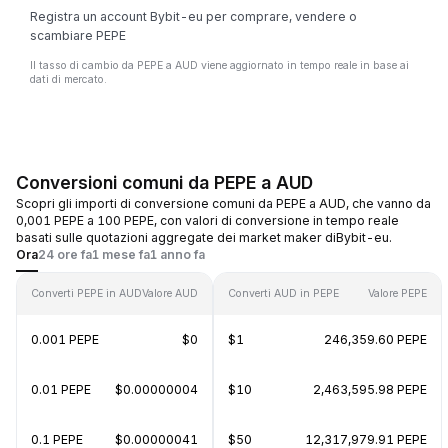
Registra un account Bybit-eu per comprare, vendere o
scambiare PEPE
Il tasso di cambio da PEPE a AUD viene aggiornato in tempo reale in base ai
dati di mercato.
Conversioni comuni da PEPE a AUD
Scopri gli importi di conversione comuni da PEPE a AUD, che vanno da
0,001 PEPE a 100 PEPE, con valori di conversione in tempo reale
basati sulle quotazioni aggregate dei market maker diBybit-eu.
Ora
24 ore fa
1 mese fa
1 anno fa
Converti PEPE in AUD
Valore AUD
Converti AUD in PEPE
Valore PEPE
0.001 PEPE
$0
$1
246,359.60 PEPE
0.01 PEPE
$0.00000004
$10
2,463,595.98 PEPE
0.1 PEPE
$0.00000041
$50
12,317,979.91 PEPE