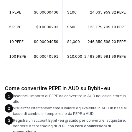
1 PEPE
$0.00000406
$100
24,635,959.82 PEPE
5 PEPE
$0.0000203
$500
123,179,799.10 PEPE
10 PEPE
$0.00004059
$1,000
246,359,598.20 PEPE
100 PEPE
$0.00040591
$10,000
2,463,595,981.96 PEPE
Come convertire PEPE in AUD su Bybit-eu
Inserisci l'importo di PEPE da convertire in AUD nel calcolatore in
1
alto.
Visualizza istantaneamente il valore equivalente in AUD in base al
2
tasso di cambio in tempo reale da PEPE a AUD.
Registra un account Bybit-eu gratuito per convertire, acquistare,
3
vendere o fare trading di PEPE con
zero commissioni di
conversione
.