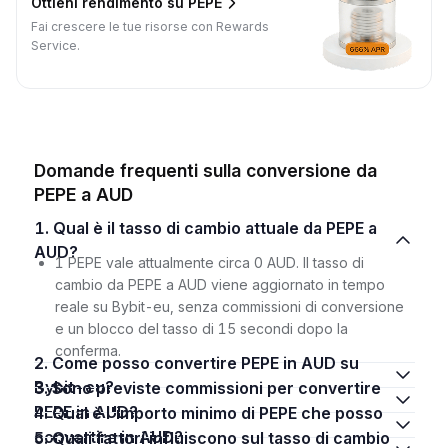
Ottieni rendimento su PEPE
Fai crescere le tue risorse con Rewards
Service.
Domande frequenti sulla conversione da
PEPE a AUD
1. Qual è il tasso di cambio attuale da PEPE a
AUD?
1 PEPE vale attualmente circa 0 AUD. Il tasso di
cambio da PEPE a AUD viene aggiornato in tempo
reale su Bybit-eu, senza commissioni di conversione
e un blocco del tasso di 15 secondi dopo la
conferma.
2. Come posso convertire PEPE in AUD su
Bybit-eu?
3. Sono previste commissioni per convertire
PEPE in AUD?
4. Qual è l'importo minimo di PEPE che posso
convertire in AUD?
5. Quali fattori influiscono sul tasso di cambio