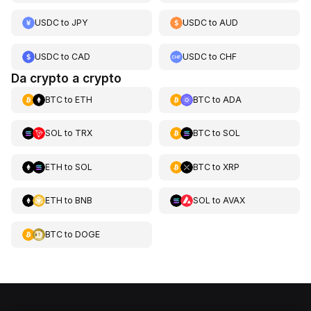
USDC
to
JPY
USDC
to
AUD
USDC
to
CAD
USDC
to
CHF
Da crypto a crypto
BTC
to
ETH
BTC
to
ADA
SOL
to
TRX
BTC
to
SOL
ETH
to
SOL
BTC
to
XRP
ETH
to
BNB
SOL
to
AVAX
BTC
to
DOGE