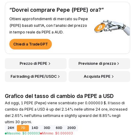
“Dovrei comprare Pepe (PEPE) ora?”
Ottieni approfondimenti di mercato su Pepe
(PEPE) basati sull'IA, con l'analisi del prezzo
in tempo reale da PEPE a AUD.
Chiedi a TradeGPT
Prezzo di PEPE
Previsione di prezzo
Fai trading di PEPE/USDC
Acquista PEPE
Grafico del tasso di cambio da PEPE a USD
Ad oggi, 1 PEPE (Pepe) viene scambiato per 0.000003 $. Il tasso di
cambio da PEPE a USD è up del 2.14% nelle ultime 24 ore, increased
del 2.65% nell'ultima settimana e slightly upward del 8.85% negli
ultimi 30 giorni.
24H
7D
14D
30D
60D
200D
Massimo
:
$
0.000003
Minimo
:
$
0.000003