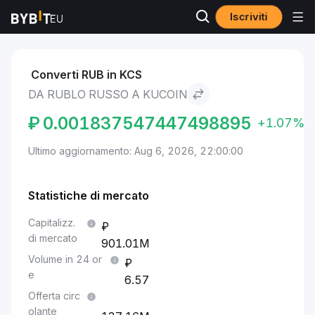
Iscriviti
Mercati
Prezzo KuCoin KCS
Rublo russo to KuCoin
Converti RUB in KCS
DA RUBLO RUSSO A KUCOIN
₽
0.001837547447498895
+1.07%
Ultimo aggiornamento: Aug 6, 2026, 22:00:00
Statistiche di mercato
Capitalizz.
di mercato
901.01M
Volume in 24 or
e
6.57
Offerta circ
olante