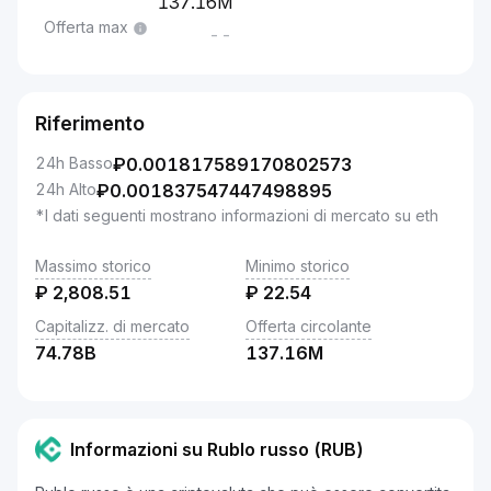
137.16M
Offerta max
--
Riferimento
24h Basso
₽
0.001817589170802573
24h Alto
₽
0.001837547447498895
*I dati seguenti mostrano informazioni di mercato su eth
Massimo storico
Minimo storico
₽
2,808.51
₽
22.54
Capitalizz. di mercato
Offerta circolante
74.78B
137.16M
Informazioni su Rublo russo (RUB)