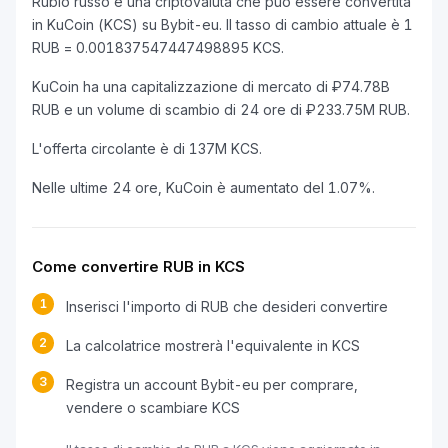
Rublo russo è una criptovaluta che può essere convertita
in KuCoin (KCS) su Bybit-eu. Il tasso di cambio attuale è 1
RUB = 0.001837547447498895 KCS.
KuCoin ha una capitalizzazione di mercato di ₽74.78B
RUB e un volume di scambio di 24 ore di ₽233.75M RUB.
L'offerta circolante è di 137M KCS.
Nelle ultime 24 ore, KuCoin è aumentato del 1.07%.
Come convertire RUB in KCS
1
Inserisci l'importo di RUB che desideri convertire
2
La calcolatrice mostrerà l'equivalente in KCS
3
Registra un account Bybit-eu per comprare,
vendere o scambiare KCS