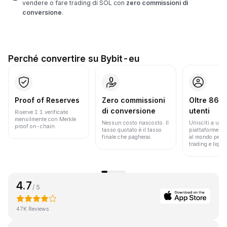
vendere o fare trading di SOL con
zero commissioni di
conversione
.
Perché convertire su Bybit-eu
Proof of Reserves
Zero commissioni
Oltre 86 mi
di conversione
utenti
Riserve 1:1 verificate
mensilmente con Merkle
Nessun costo nascosto. Il
Unisciti a una 
proof on-chain.
tasso quotato è il tasso
piattaforme pi
finale che pagherai.
al mondo per v
trading e liquid
4.7
/ 5
47K Reviews