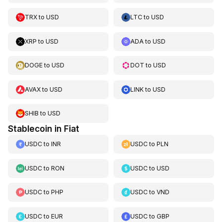
TRX
to
USD
LTC
to
USD
XRP
to
USD
ADA
to
USD
DOGE
to
USD
DOT
to
USD
AVAX
to
USD
LINK
to
USD
SHIB
to
USD
Stablecoin in Fiat
USDC
to
INR
USDC
to
PLN
USDC
to
RON
USDC
to
USD
USDC
to
PHP
USDC
to
VND
USDC
to
EUR
USDC
to
GBP