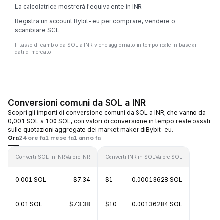
La calcolatrice mostrerà l'equivalente in INR
Registra un account Bybit-eu per comprare, vendere o
scambiare SOL
Il tasso di cambio da SOL a INR viene aggiornato in tempo reale in base ai
dati di mercato.
Conversioni comuni da SOL a INR
Scopri gli importi di conversione comuni da SOL a INR, che vanno da
0,001 SOL a 100 SOL, con valori di conversione in tempo reale basati
sulle quotazioni aggregate dei market maker diBybit-eu.
Ora
24 ore fa
1 mese fa
1 anno fa
Converti SOL in INR
Valore INR
Converti INR in SOL
Valore SOL
0.001 SOL
$7.34
$1
0.00013628 SOL
0.01 SOL
$73.38
$10
0.00136284 SOL