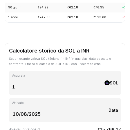
90 giorni
₹94.29
₹62.18
₹76.35
+18.
1 anni
₹247.60
₹62.18
₹123.60
-57.
Calcolatore storico da SOL a INR
Scopri quanto valeva SOL (Solana) in INR in qualsiasi data passata e
confronta il tasso di cambio da SOL a INR con il valore odierno.
Acquista
SOL
Attivato
Data
₹15,768.17
Aveva un valore di