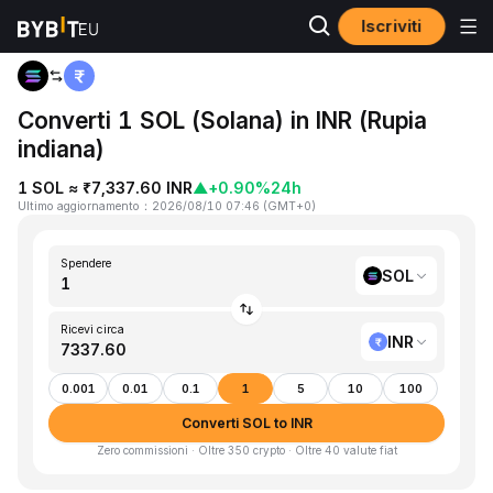
Iscriviti
Home
SOL to INR
Converti 1 SOL (Solana) in INR (Rupia
indiana)
1 SOL ≈ ₹7,337.60 INR
▲
+0.90%
24h
Ultimo aggiornamento
：
2026/08/10 07:46
(
GMT+0
)
Spendere
SOL
Ricevi circa
INR
0.001
0.01
0.1
1
5
10
100
Converti SOL to INR
Zero commissioni · Oltre 350 crypto · Oltre 40 valute fiat