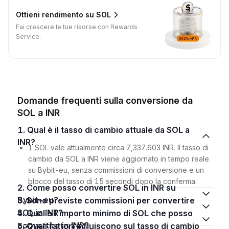
Ottieni rendimento su SOL
Fai crescere le tue risorse con Rewards
Service.
Domande frequenti sulla conversione da
SOL a INR
1. Qual è il tasso di cambio attuale da SOL a
INR?
1 SOL vale attualmente circa 7,337.603 INR. Il tasso di
cambio da SOL a INR viene aggiornato in tempo reale
su Bybit-eu, senza commissioni di conversione e un
blocco del tasso di 15 secondi dopo la conferma.
2. Come posso convertire SOL in INR su
Bybit-eu?
3. Sono previste commissioni per convertire
SOL in INR?
4. Qual è l'importo minimo di SOL che posso
convertire in INR?
5. Quali fattori influiscono sul tasso di cambio