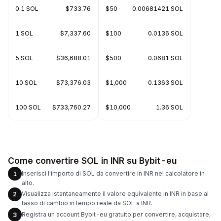
0.1 SOL
$733.76
$50
0.00681421 SOL
1 SOL
$7,337.60
$100
0.0136 SOL
5 SOL
$36,688.01
$500
0.0681 SOL
10 SOL
$73,376.03
$1,000
0.1363 SOL
100 SOL
$733,760.27
$10,000
1.36 SOL
Come convertire SOL in INR su Bybit-eu
Inserisci l'importo di SOL da convertire in INR nel calcolatore in
1
alto.
Visualizza istantaneamente il valore equivalente in INR in base al
2
tasso di cambio in tempo reale da SOL a INR.
Registra un account Bybit-eu gratuito per convertire, acquistare,
3