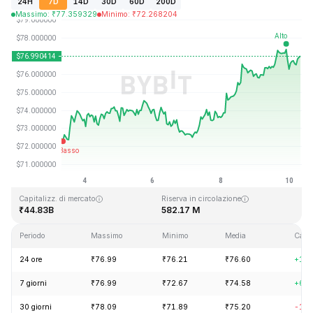
24H
7D
14D
30D
60D
200D
Massimo
:
₹
77.359329
Minimo
:
₹
72.268204
Ultimo aggiornamento: 2026-08-10, 07:46 GMT+0
Massimo storico
Minimo storico
₹293.31
₹0.500801
Capitalizz. di mercato
Riserva in circolazione
₹44.83B
582.17 M
Periodo
Massimo
Minimo
Media
Camb
24 ore
₹76.99
₹76.21
₹76.60
+1.0
7 giorni
₹76.99
₹72.67
₹74.58
+6.1
30 giorni
₹78.09
₹71.89
₹75.20
-1.2