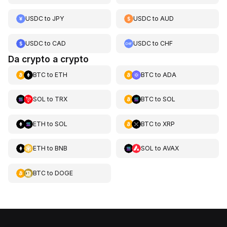
USDC
to
JPY
USDC
to
AUD
USDC
to
CAD
USDC
to
CHF
Da crypto a crypto
BTC
to
ETH
BTC
to
ADA
SOL
to
TRX
BTC
to
SOL
ETH
to
SOL
BTC
to
XRP
ETH
to
BNB
SOL
to
AVAX
BTC
to
DOGE