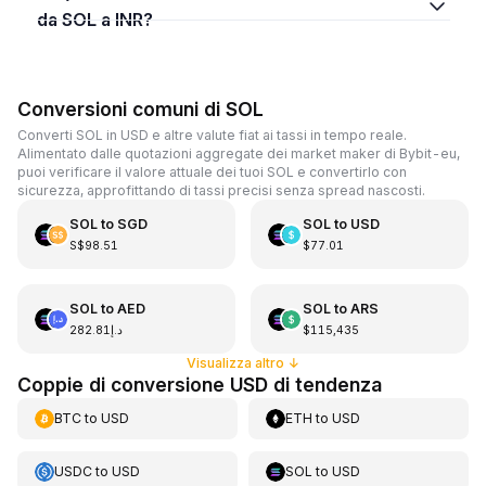
da SOL a INR?
Conversioni comuni di SOL
Converti SOL in USD e altre valute fiat ai tassi in tempo reale.
Alimentato dalle quotazioni aggregate dei market maker di Bybit-eu,
puoi verificare il valore attuale dei tuoi SOL e convertirlo con
sicurezza, approfittando di tassi precisi senza spread nascosti.
SOL
to
SGD
SOL
to
USD
S$98.51
$77.01
SOL
to
AED
SOL
to
ARS
د.إ282.81
$115,435
Visualizza altro
↓
Coppie di conversione USD di tendenza
BTC
to
USD
ETH
to
USD
USDC
to
USD
SOL
to
USD