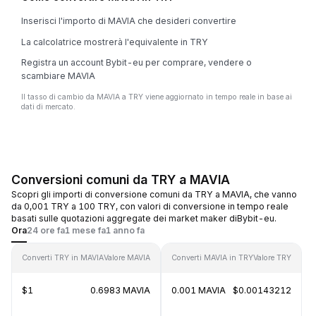
Inserisci l'importo di MAVIA che desideri convertire
La calcolatrice mostrerà l'equivalente in TRY
Registra un account Bybit-eu per comprare, vendere o
scambiare MAVIA
Il tasso di cambio da MAVIA a TRY viene aggiornato in tempo reale in base ai
dati di mercato.
Conversioni comuni da TRY a MAVIA
Scopri gli importi di conversione comuni da TRY a MAVIA, che vanno
da 0,001 TRY a 100 TRY, con valori di conversione in tempo reale
basati sulle quotazioni aggregate dei market maker diBybit-eu.
Ora
24 ore fa
1 mese fa
1 anno fa
Converti TRY in MAVIA
Valore MAVIA
Converti MAVIA in TRY
Valore TRY
$1
0.6983 MAVIA
0.001 MAVIA
$0.00143212