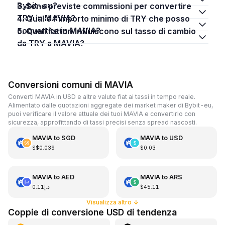
Bybit-eu?
3. Sono previste commissioni per convertire
TRY in MAVIA?
4. Qual è l'importo minimo di TRY che posso
convertire in MAVIA?
5. Quali fattori influiscono sul tasso di cambio
da TRY a MAVIA?
Conversioni comuni di MAVIA
Converti MAVIA in USD e altre valute fiat ai tassi in tempo reale.
Alimentato dalle quotazioni aggregate dei market maker di Bybit-eu,
puoi verificare il valore attuale dei tuoi MAVIA e convertirlo con
sicurezza, approfittando di tassi precisi senza spread nascosti.
MAVIA
to
SGD
MAVIA
to
USD
S$0.039
$0.03
MAVIA
to
AED
MAVIA
to
ARS
د.إ0.11
$45.11
Visualizza altro
↓
Coppie di conversione USD di tendenza