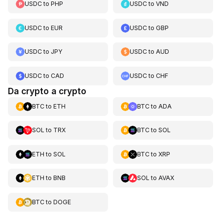
USDC
to
PHP
USDC
to
VND
USDC
to
EUR
USDC
to
GBP
USDC
to
JPY
USDC
to
AUD
USDC
to
CAD
USDC
to
CHF
Da crypto a crypto
BTC
to
ETH
BTC
to
ADA
SOL
to
TRX
BTC
to
SOL
ETH
to
SOL
BTC
to
XRP
ETH
to
BNB
SOL
to
AVAX
BTC
to
DOGE