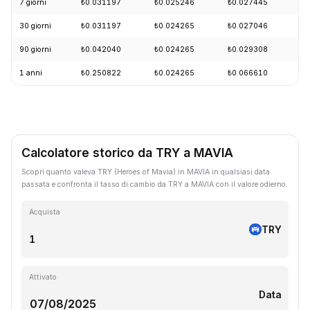
7 giorni
₺0.031197
₺0.025246
₺0.027445
+
30 giorni
₺0.031197
₺0.024265
₺0.027046
-
90 giorni
₺0.042040
₺0.024265
₺0.029308
+
1 anni
₺0.250822
₺0.024265
₺0.066610
-
Calcolatore storico da TRY a MAVIA
Scopri quanto valeva TRY (Heroes of Mavia) in MAVIA in qualsiasi data
passata e confronta il tasso di cambio da TRY a MAVIA con il valore odierno.
Acquista
TRY
Attivato
Data