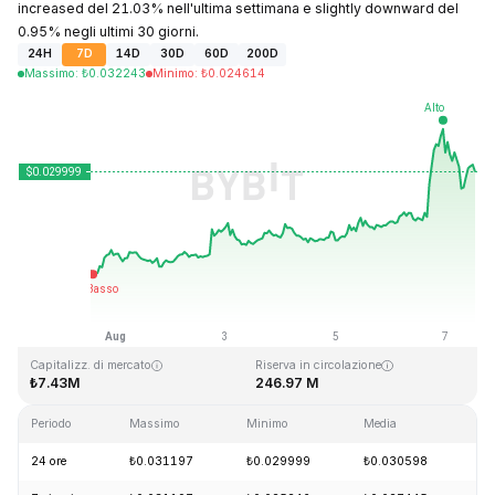
increased del 21.03% nell'ultima settimana e slightly downward del
0.95% negli ultimi 30 giorni.
24H
7D
14D
30D
60D
200D
Massimo
:
₺
0.032243
Minimo
:
₺
0.024614
Ultimo aggiornamento: 2026-08-07, 12:22 GMT+0
Massimo storico
Minimo storico
₺10.59
₺0.023019
Capitalizz. di mercato
Riserva in circolazione
₺7.43M
246.97 M
Periodo
Massimo
Minimo
Media
Ca
24 ore
₺0.031197
₺0.029999
₺0.030598
+