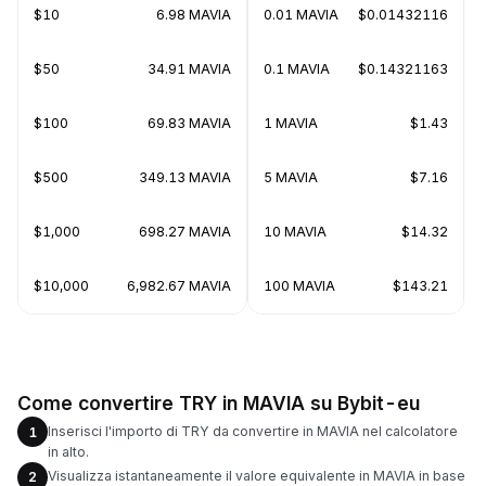
$10
6.98 MAVIA
0.01 MAVIA
$0.01432116
$50
34.91 MAVIA
0.1 MAVIA
$0.14321163
$100
69.83 MAVIA
1 MAVIA
$1.43
$500
349.13 MAVIA
5 MAVIA
$7.16
$1,000
698.27 MAVIA
10 MAVIA
$14.32
$10,000
6,982.67 MAVIA
100 MAVIA
$143.21
Come convertire TRY in MAVIA su Bybit-eu
Inserisci l'importo di TRY da convertire in MAVIA nel calcolatore
1
in alto.
Visualizza istantaneamente il valore equivalente in MAVIA in base
2