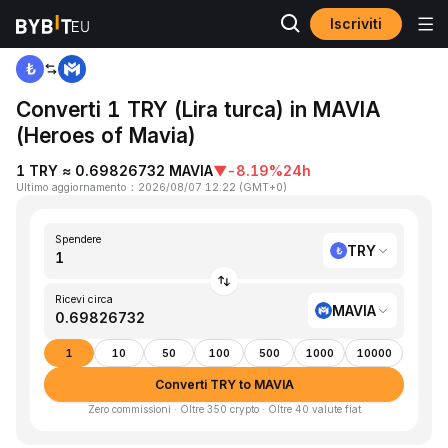
Iscriviti
Home
TRY to MAVIA
Converti 1 TRY (Lira turca) in MAVIA
(Heroes of Mavia)
1 TRY ≈ 0.69826732 MAVIA
▼
-8.19%
24h
Ultimo aggiornamento
：
2026/08/07 12:22
(
GMT+0
)
Spendere
TRY
Ricevi circa
MAVIA
1
10
50
100
500
1000
10000
Converti TRY to MAVIA
Zero commissioni · Oltre 350 crypto · Oltre 40 valute fiat