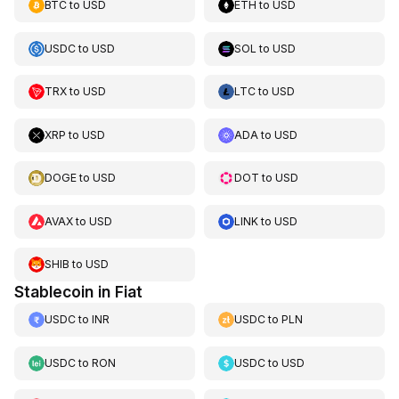
BTC
to
USD
ETH
to
USD
USDC
to
USD
SOL
to
USD
TRX
to
USD
LTC
to
USD
XRP
to
USD
ADA
to
USD
DOGE
to
USD
DOT
to
USD
AVAX
to
USD
LINK
to
USD
SHIB
to
USD
Stablecoin in Fiat
USDC
to
INR
USDC
to
PLN
USDC
to
RON
USDC
to
USD