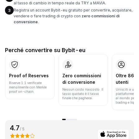
al tasso di cambio in tempo reale da TRY a MAVIA.
Registra un account Bybit-eu gratuito per convertire, acquistare,
3
vendere o fare trading di crypto con
zero commissioni di
conversione
.
Perché convertire su Bybit-eu
Proof of Reserves
Zero commissioni
Oltre 86 mi
di conversione
utenti
Riserve 1:1 verificate
mensilmente con Merkle
Nessun costo nascosto. Il
Unisciti a una 
proof on-chain.
tasso quotato è il tasso
piattaforme pi
finale che pagherai.
al mondo per v
trading e liquid
4.7
/ 5