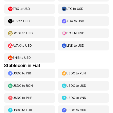
TRX
to
USD
LTC
to
USD
XRP
to
USD
ADA
to
USD
DOGE
to
USD
DOT
to
USD
AVAX
to
USD
LINK
to
USD
SHIB
to
USD
Stablecoin in Fiat
USDC
to
INR
USDC
to
PLN
USDC
to
RON
USDC
to
USD
USDC
to
PHP
USDC
to
VND
USDC
to
EUR
USDC
to
GBP