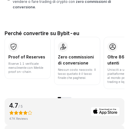
vendere o fare trading di crypto con
zero commissioni di
conversione
.
Perché convertire su Bybit-eu
Proof of Reserves
Zero commissioni
Oltre 86 mi
di conversione
utenti
Riserve 1:1 verificate
mensilmente con Merkle
Nessun costo nascosto. Il
Unisciti a una 
proof on-chain.
tasso quotato è il tasso
piattaforme pi
finale che pagherai.
al mondo per v
trading e liquid
4.7
/ 5
47K Reviews