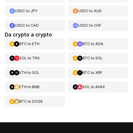
USDC
to
JPY
USDC
to
AUD
USDC
to
CAD
USDC
to
CHF
Da crypto a crypto
BTC
to
ETH
BTC
to
ADA
SOL
to
TRX
BTC
to
SOL
ETH
to
SOL
BTC
to
XRP
ETH
to
BNB
SOL
to
AVAX
BTC
to
DOGE