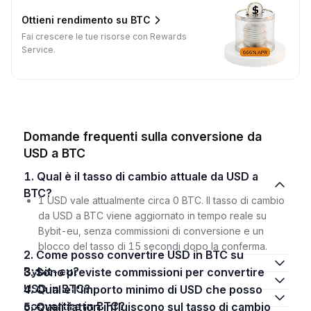
Ottieni rendimento su BTC
Fai crescere le tue risorse con Rewards
Service.
Domande frequenti sulla conversione da
USD a BTC
1. Qual è il tasso di cambio attuale da USD a
BTC?
1 USD vale attualmente circa 0 BTC. Il tasso di cambio
da USD a BTC viene aggiornato in tempo reale su
Bybit-eu, senza commissioni di conversione e un
blocco del tasso di 15 secondi dopo la conferma.
2. Come posso convertire USD in BTC su
Bybit-eu?
3. Sono previste commissioni per convertire
USD in BTC?
4. Qual è l'importo minimo di USD che posso
convertire in BTC?
5. Quali fattori influiscono sul tasso di cambio