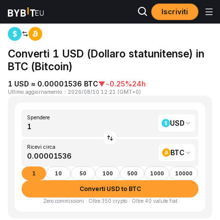
Iscriviti
Home
USD to BTC
Converti 1 USD (Dollaro statunitense) in
BTC (Bitcoin)
1 USD ≈ 0.00001536 BTC
▼
-0.25%
24h
Ultimo aggiornamento
：
2026/08/10 12:21
(
GMT+0
)
Spendere
USD
Ricevi circa
BTC
1
10
50
100
500
1000
10000
Converti USD to BTC
Zero commissioni · Oltre 350 crypto · Oltre 40 valute fiat