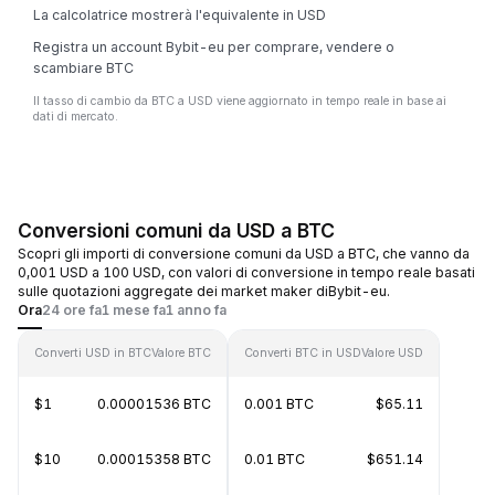
La calcolatrice mostrerà l'equivalente in USD
Registra un account Bybit-eu per comprare, vendere o
scambiare BTC
Il tasso di cambio da BTC a USD viene aggiornato in tempo reale in base ai
dati di mercato.
Conversioni comuni da USD a BTC
Scopri gli importi di conversione comuni da USD a BTC, che vanno da
0,001 USD a 100 USD, con valori di conversione in tempo reale basati
sulle quotazioni aggregate dei market maker diBybit-eu.
Ora
24 ore fa
1 mese fa
1 anno fa
Converti USD in BTC
Valore BTC
Converti BTC in USD
Valore USD
$1
0.00001536 BTC
0.001 BTC
$65.11
$10
0.00015358 BTC
0.01 BTC
$651.14