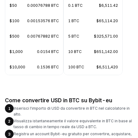
$50
0.00076788 BTC
0.1 BTC
$6,511.42
$100
0.00153576 BTC
1 BTC
$65,114.20
$500
0.00767882 BTC
5 BTC
$325,571.00
$1,000
0.0154 BTC
10 BTC
$651,142.00
$10,000
0.1536 BTC
100 BTC
$6,511,420
Come convertire USD in BTC su Bybit-eu
Inserisci l'importo di USD da convertire in BTC nel calcolatore in
1
alto.
Visualizza istantaneamente il valore equivalente in BTC in base al
2
tasso di cambio in tempo reale da USD a BTC.
Registra un account Bybit-eu gratuito per convertire, acquistare,
3