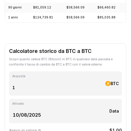
90 giorni
$81,059.12
$58,566.09
$66,460.82
+
1 anni
$124,739.81
$58,566.09
$85,035.88
-
Calcolatore storico da BTC a BTC
Scopri quanto valeva BTC (Bitcoin) in BTC in qualsiasi data passata e
confronta il tasso di cambio da BTC a BTC con il valore odierno.
Acquista
BTC
Attivato
Data
$1.00
Aveva un valore di