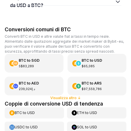
da USD a BTC?
Conversioni comuni di BTC
Converti BTC in USD e altre valute fiat ai tassi in tempo reale.
Alimentato dalle quotazioni aggregate dei market maker di Bybit-eu,
puoi verificare il valore attuale dei tuoi BTC e convertirlo con
sicurezza, approfittando di tassi precisi senza spread nascosti.
BTC
to
SGD
BTC
to
USD
S$83,289
$65,085
BTC
to
AED
BTC
to
ARS
د.إ239,024
$97,559,786
Visualizza altro
↓
Coppie di conversione USD di tendenza
BTC
to
USD
ETH
to
USD
USDC
to
USD
SOL
to
USD