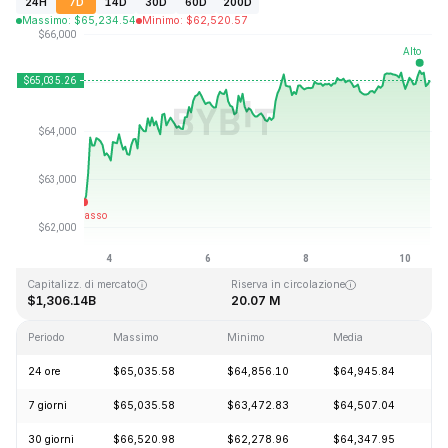
24H
7D
14D
30D
60D
200D
Massimo
:
$
65,234.54
Minimo
:
$
62,520.57
Ultimo aggiornamento: 2026-08-10, 12:21 GMT+0
Massimo storico
Minimo storico
$126,080.00
$67.81
Capitalizz. di mercato
Riserva in circolazione
$1,306.14B
20.07 M
Periodo
Massimo
Minimo
Media
C
24 ore
$65,035.58
$64,856.10
$64,945.84
+
7 giorni
$65,035.58
$63,472.83
$64,507.04
+
30 giorni
$66,520.98
$62,278.96
$64,347.95
+