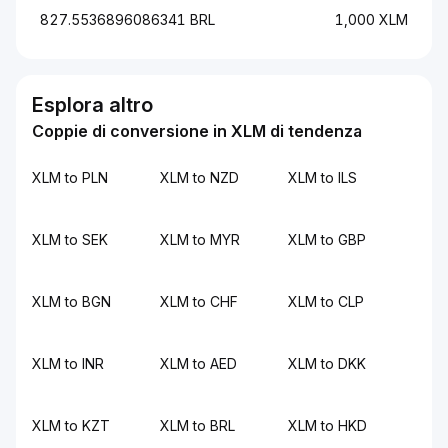
827.5536896086341 BRL
1,000 XLM
Esplora altro
Coppie di conversione in XLM di tendenza
XLM to PLN
XLM to NZD
XLM to ILS
XLM to SEK
XLM to MYR
XLM to GBP
XLM to BGN
XLM to CHF
XLM to CLP
XLM to INR
XLM to AED
XLM to DKK
XLM to KZT
XLM to BRL
XLM to HKD