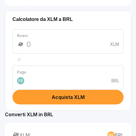
Calcolatore da XLM a BRL
Ricevi
XLM
Paga
BRL
R$
Acquista XLM
Converti XLM in BRL
XLM
BRL