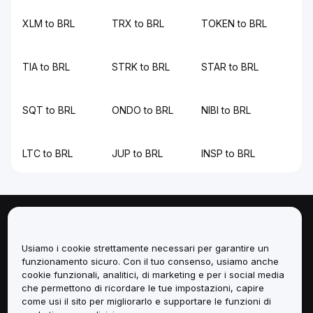
XLM to BRL
TRX to BRL
TOKEN to BRL
TIA to BRL
STRK to BRL
STAR to BRL
SQT to BRL
ONDO to BRL
NIBI to BRL
LTC to BRL
JUP to BRL
INSP to BRL
Informazioni
Usiamo i cookie strettamente necessari per garantire un
Servizi
funzionamento sicuro. Con il tuo consenso, usiamo anche
cookie funzionali, analitici, di marketing e per i social media
che permettono di ricordare le tue impostazioni, capire
Assistenza
come usi il sito per migliorarlo e supportare le funzioni di