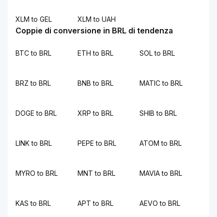
XLM to GEL
XLM to UAH
Coppie di conversione in BRL di tendenza
BTC to BRL
ETH to BRL
SOL to BRL
BRZ to BRL
BNB to BRL
MATIC to BRL
DOGE to BRL
XRP to BRL
SHIB to BRL
LINK to BRL
PEPE to BRL
ATOM to BRL
MYRO to BRL
MNT to BRL
MAVIA to BRL
KAS to BRL
APT to BRL
AEVO to BRL