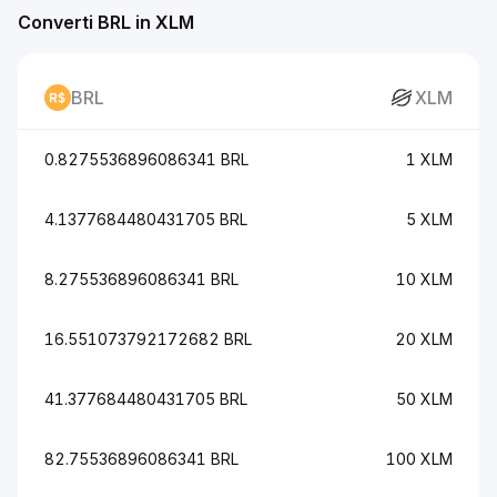
Converti BRL in XLM
BRL
XLM
0.8275536896086341 BRL
1 XLM
4.1377684480431705 BRL
5 XLM
8.275536896086341 BRL
10 XLM
16.551073792172682 BRL
20 XLM
41.377684480431705 BRL
50 XLM
82.75536896086341 BRL
100 XLM