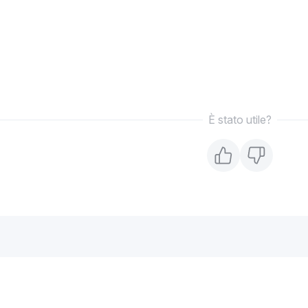
È stato utile?
i
Assistenza
Prodot