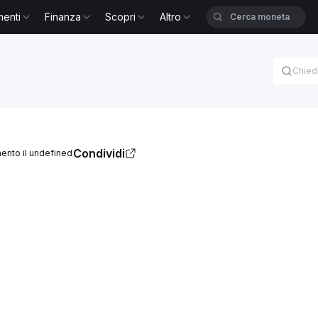
menti
Finanza
Scopri
Altro
Condividi
ento il undefined