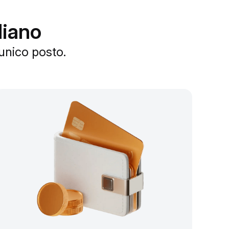
diano
 unico posto.