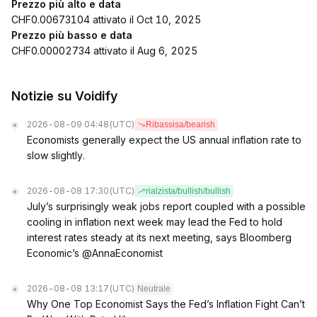
Prezzo più alto e data
CHF0.00673104 attivato il Oct 10, 2025
Prezzo più basso e data
CHF0.00002734 attivato il Aug 6, 2025
Notizie su Voidify
2026-08-09 04:48
(UTC)
Ribassisa/bearish
Economists generally expect the US annual inflation rate to
slow slightly.
2026-08-08 17:30
(UTC)
rialzista/bullish/bullish
July’s surprisingly weak jobs report coupled with a possible
cooling in inflation next week may lead the Fed to hold
interest rates steady at its next meeting, says Bloomberg
Economic’s @AnnaEconomist
2026-08-08 13:17
(UTC)
Neutrale
Why One Top Economist Says the Fed’s Inflation Fight Can’t