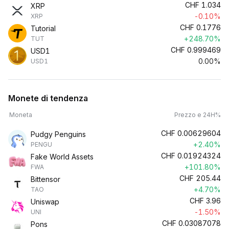
CHF
1.034
XRP
-0.10%
XRP
CHF
0.1776
Tutorial
+248.70%
TUT
CHF
0.999469
USD1
0.00%
USD1
Monete di tendenza
Moneta
Prezzo e 24H%
CHF
0.00629604
Pudgy Penguins
+2.40%
PENGU
CHF
0.01924324
Fake World Assets
+101.80%
FWA
CHF
205.44
Bittensor
+4.70%
TAO
CHF
3.96
Uniswap
-1.50%
UNI
CHF
0.03087078
Pons