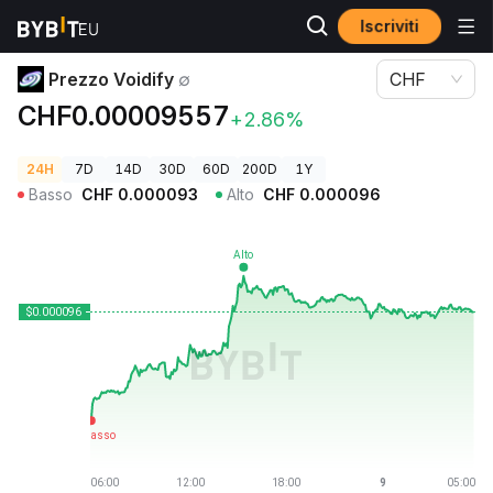
Iscriviti
Prezzi Crypto
Prezzo Voidify ∅
Prezzo Voidify
∅
CHF
CHF0.00009557
+2.86%
24H
7D
14D
30D
60D
200D
1Y
Basso
CHF
0.000093
Alto
CHF
0.000096