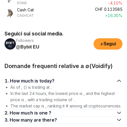
-4.10%
PONS
CHF
0.113585
Cash Cat
+16.30%
CASHCAT
Seguici sui social media.
Followers
+
Segui
@Bybit EU
Domande frequenti relative a ∅(Voidify)
1. How much is today?
As of , () is trading at .
In the last 24 hours, the lowest price is , and the highest
price is , with a trading volume of .
The market cap is , ranking it # among all cryptocurrencies.
2. How much is one ?
3. How many are there?