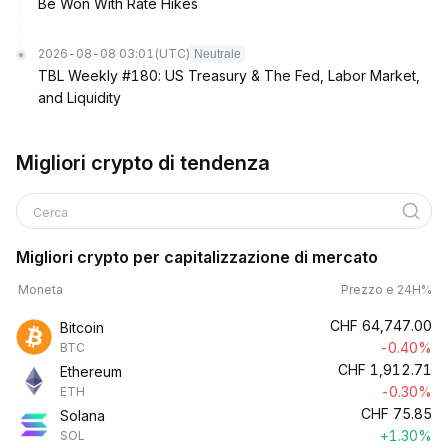
Be Won With Rate Hikes
2026-08-08 03:01
(UTC)
Neutrale
TBL Weekly #180: US Treasury & The Fed, Labor Market,
and Liquidity
Migliori crypto di tendenza
Cerca
Migliori crypto per capitalizzazione di mercato
Moneta
Prezzo e 24H%
CHF
64,747.00
Bitcoin
-0.40%
BTC
CHF
1,912.71
Ethereum
-0.30%
ETH
CHF
75.85
Solana
+1.30%
SOL