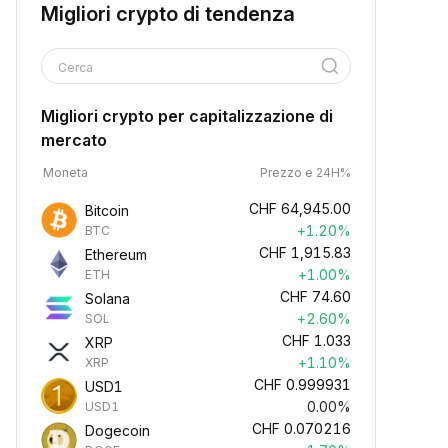
Migliori crypto di tendenza
Cerca
Migliori crypto per capitalizzazione di
mercato
Moneta
Prezzo e 24H%
CHF
64,945.00
Bitcoin
+1.20%
BTC
CHF
1,915.83
Ethereum
+1.00%
ETH
CHF
74.60
Solana
+2.60%
SOL
CHF
1.033
XRP
+1.10%
XRP
CHF
0.999931
USD1
0.00%
USD1
CHF
0.070216
Dogecoin