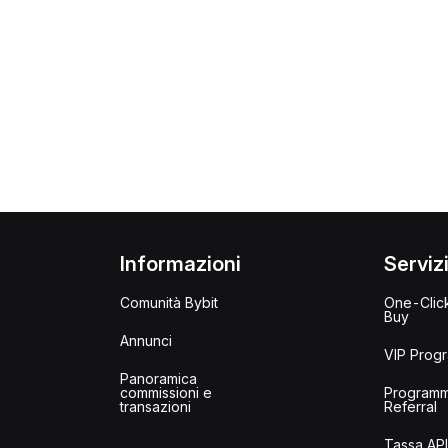
Informazioni
Serviz
Comunità Bybit
One-Clic
Buy
Annunci
VIP Prog
Panoramica
commissioni e
Program
transazioni
Referral
Tassa AP