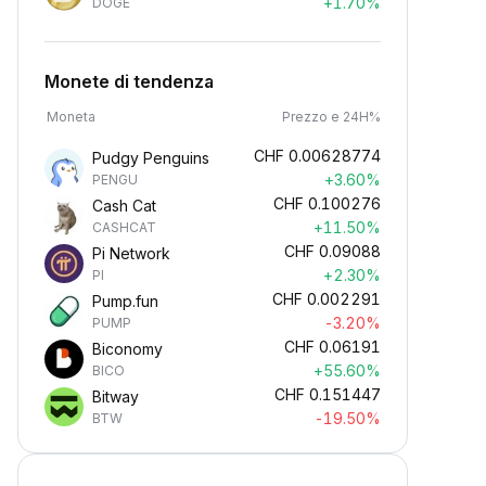
+1.70%
DOGE
Monete di tendenza
Moneta
Prezzo e 24H%
CHF
0.00628774
Pudgy Penguins
+3.60%
PENGU
CHF
0.100276
Cash Cat
+11.50%
CASHCAT
CHF
0.09088
Pi Network
+2.30%
PI
CHF
0.002291
Pump.fun
-3.20%
PUMP
CHF
0.06191
Biconomy
+55.60%
BICO
CHF
0.151447
Bitway
-19.50%
BTW