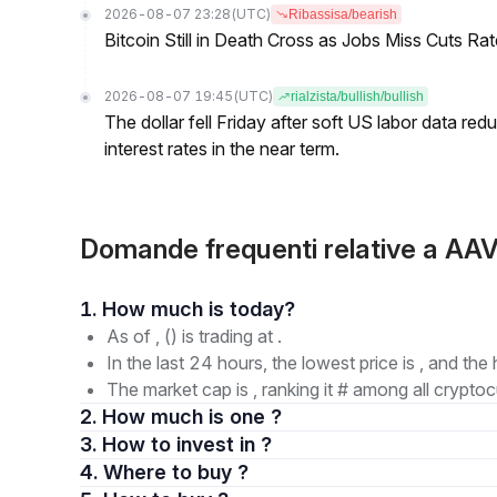
2026-08-07 23:28
(UTC)
Ribassisa/bearish
Bitcoin Still in Death Cross as Jobs Miss Cuts R
2026-08-07 19:45
(UTC)
rialzista/bullish/bullish
The dollar fell Friday after soft US labor data re
interest rates in the near term.
Domande frequenti relative a AA
1. How much is today?
As of , () is trading at .
In the last 24 hours, the lowest price is , and the 
The market cap is , ranking it # among all cryptoc
2. How much is one ?
3. How to invest in ?
4. Where to buy ?