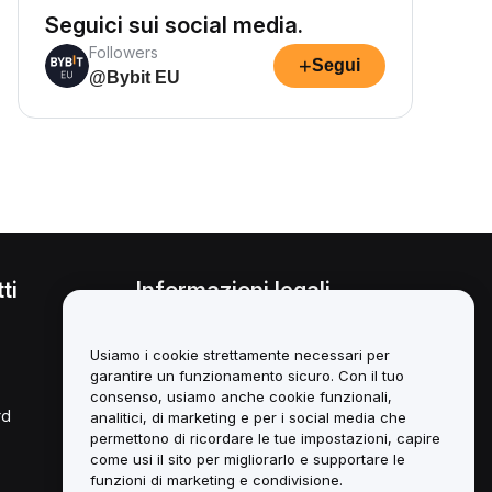
Seguici sui social media.
Followers
+
Segui
@Bybit EU
ti
Informazioni legali
Politica sul conflitto di interessi
Usiamo i cookie strettamente necessari per
Sintesi della *Custody and
garantire un funzionamento sicuro. Con il tuo
Administration Policy*
consenso, usiamo anche cookie funzionali,
rd
analitici, di marketing e per i social media che
Informazioni ESG
permettono di ricordare le tue impostazioni, capire
come usi il sito per migliorarlo e supportare le
Libri bianchi degli asset Crypto
funzioni di marketing e condivisione.