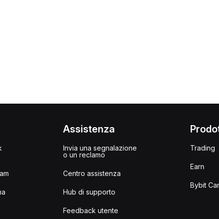
i
Assistenza
Prodot
k
Invia una segnalazione
Trading
o un reclamo
Earn
ram
Centro assistenza
Bybit Ca
ma
Hub di supporto
Feedback utente
I