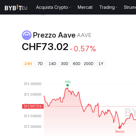
Acquista Crypto
Mercati
Trading
Strum
Prezzi Crypto
Prezzo Aave AAVE
Prezzo Aave
AAVE
CHF73.02
-0.57%
24H
7D
14D
30D
60D
200D
1Y