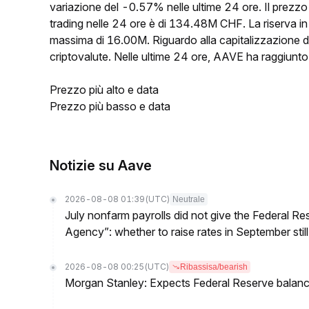
variazione del -0.57% nelle ultime 24 ore. Il prezzo
trading nelle 24 ore è di 134.48M CHF. La riserva i
massima di 16.00M. Riguardo alla capitalizzazione di 
criptovalute. Nelle ultime 24 ore, AAVE ha raggiun
Prezzo più alto e data
Prezzo più basso e data
Notizie su Aave
2026-08-08 01:39
(UTC)
Neutrale
July nonfarm payrolls did not give the Federal 
Agency”: whether to raise rates in September still
2026-08-08 00:25
(UTC)
Ribassisa/bearish
Morgan Stanley: Expects Federal Reserve balance 