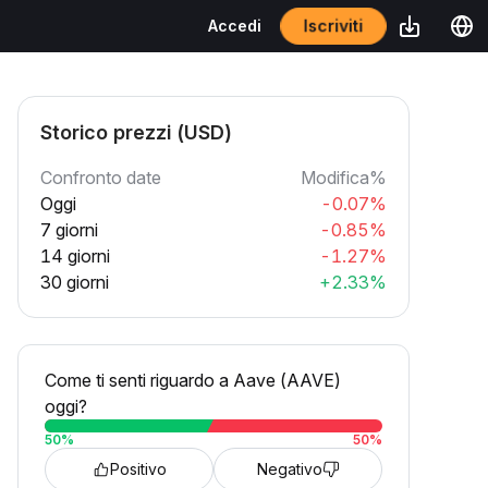
Iscriviti
Accedi
Storico prezzi (USD)
Confronto date
Modifica%
Oggi
-0.07%
7 giorni
-0.85%
14 giorni
-1.27%
30 giorni
+2.33%
Come ti senti riguardo a Aave (AAVE)
oggi?
50
%
50
%
Positivo
Negativo