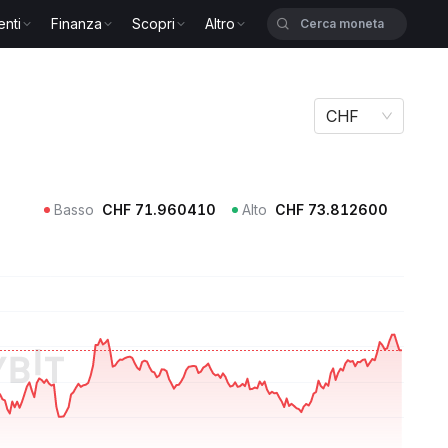
enti
Finanza
Scopri
Altro
CHF
Basso
CHF
71.960410
Alto
CHF
73.812600