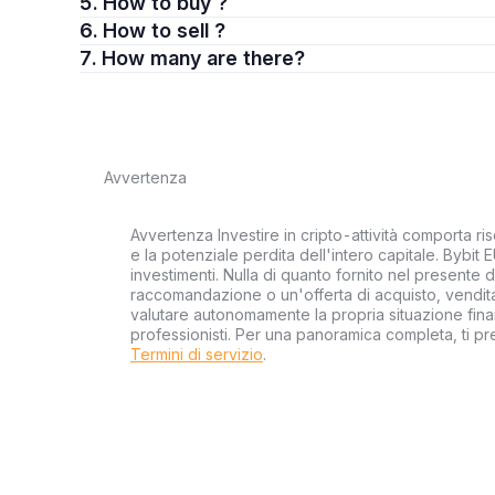
5. How to buy ?
6. How to sell ?
7. How many are there?
Avvertenza
Avvertenza Investire in cripto-attività comporta risc
e la potenziale perdita dell'intero capitale. Bybit 
investimenti. Nulla di quanto fornito nel presente
raccomandazione o un'offerta di acquisto, vendita 
valutare autonomamente la propria situazione finan
professionisti. Per una panoramica completa, ti p
Termini di servizio
.