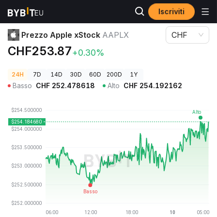
Iscriviti
Prezzi Crypto
Prezzo Apple xStock AAPLX
Prezzo Apple xStock
AAPLX
CHF
CHF253.87
+0.30%
24H
7D
14D
30D
60D
200D
1Y
Basso
CHF
252.478618
Alto
CHF
254.192162