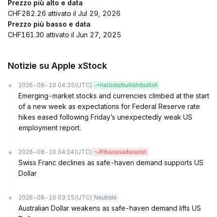
Prezzo più alto e data
CHF282.26 attivato il Jul 29, 2026
Prezzo più basso e data
CHF161.30 attivato il Jun 27, 2025
Notizie su Apple xStock
2026-08-10 04:35
(UTC)
rialzista/bullish/bullish
Emerging-market stocks and currencies climbed at the start
of a new week as expectations for Federal Reserve rate
hikes eased following Friday’s unexpectedly weak US
employment report.
2026-08-10 04:24
(UTC)
Ribassisa/bearish
Swiss Franc declines as safe-haven demand supports US
Dollar
2026-08-10 03:15
(UTC)
Neutrale
Australian Dollar weakens as safe-haven demand lifts US