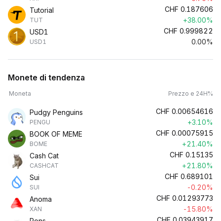
CHF
0.187606
Tutorial
+38.00%
TUT
CHF
0.999822
USD1
0.00%
USD1
Monete di tendenza
Moneta
Prezzo e 24H%
CHF
0.00654616
Pudgy Penguins
+3.10%
PENGU
CHF
0.00075915
BOOK OF MEME
+21.40%
BOME
CHF
0.15135
Cash Cat
+21.80%
CASHCAT
CHF
0.689101
Sui
-0.20%
SUI
CHF
0.01293773
Anoma
-15.80%
XAN
CHF
0.03943917
Pons