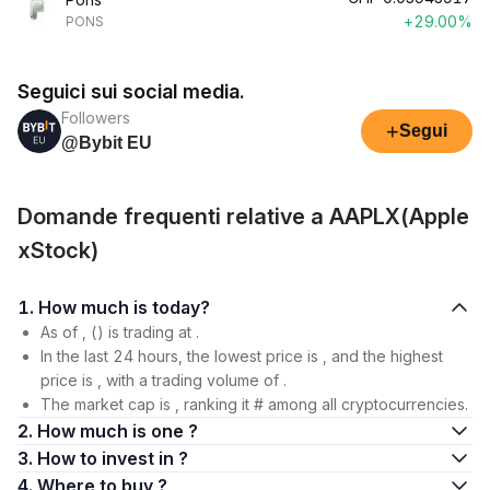
+29.00%
PONS
Seguici sui social media.
Followers
+
Segui
@Bybit EU
Domande frequenti relative a AAPLX(Apple
xStock)
1. How much is today?
As of , () is trading at .
In the last 24 hours, the lowest price is , and the highest
price is , with a trading volume of .
The market cap is , ranking it # among all cryptocurrencies.
2. How much is one ?
3. How to invest in ?
4. Where to buy ?