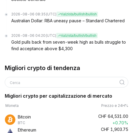
2026-08-06 08:35
(UTC)
rialzista/bullish/bullish
Australian Dollar: RBA uneasy pause – Standard Chartered
2026-08-06 04:20
(UTC)
rialzista/bullish/bullish
Gold pulls back from seven-week high as bulls struggle to
find acceptance above $4,300
Migliori crypto di tendenza
Cerca
Migliori crypto per capitalizzazione di mercato
Moneta
Prezzo e 24H%
CHF
64,531.00
Bitcoin
+0.70%
BTC
CHF
1,903.75
Ethereum