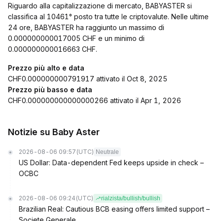
Riguardo alla capitalizzazione di mercato, BABYASTER si
classifica al 10461° posto tra tutte le criptovalute. Nelle ultime
24 ore, BABYASTER ha raggiunto un massimo di
0.000000000017005 CHF e un minimo di
0.000000000016663 CHF.
Prezzo più alto e data
CHF0.000000000791917 attivato il Oct 8, 2025
Prezzo più basso e data
CHF0.000000000000000266 attivato il Apr 1, 2026
Notizie su Baby Aster
2026-08-06 09:57
(UTC)
Neutrale
US Dollar: Data-dependent Fed keeps upside in check –
OCBC
2026-08-06 09:24
(UTC)
rialzista/bullish/bullish
Brazilian Real: Cautious BCB easing offers limited support –
Societe Generale