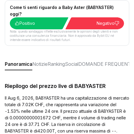
Come ti senti riguardo a Baby Aster (BABYASTER)
oggi?
Positivo
Negativo
Nota: questo sondaggio riflette esclusivamente le opinioni degli utenti e non
costituisce una consulenza finanziaria. Non è approvato da Bybit EU né
intende essere indicativo di risultati futuri.
Panoramica
Notizie
Ranking
Social
DOMANDE FREQUENTI
Riepilogo del prezzo live di BABYASTER
Il Aug 6, 2026, BABYASTER ha una capitalizzazione di mercato
totale di 7.02K CHF, che rappresenta una variazione del
-1.53% nelle ultime 24 ore. Il prezzo attuale di BABYASTER è
di 0.00000000001672 CHF, mentre il volume di trading nelle
24 ore è di 37.71 CHF. La riserva in circolazione di
BABYASTER è di420.00T, con una riserva massima di --.