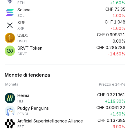
+1.60%
ETH
CHF
73.35
Solana
-1.00%
SOL
CHF
1.048
XRP
-1.60%
XRP
CHF
0.999321
USD1
0.00%
USD1
CHF
0.285286
GRVT Token
-14.50%
GRVT
Monete di tendenza
Moneta
Prezzo e 24H%
CHF
0.321361
Heima
+119.30%
HEI
CHF
0.006122
Pudgy Penguins
+1.50%
PENGU
CHF
0.137385
Artificial Superintelligence Alliance
-9.90%
FET