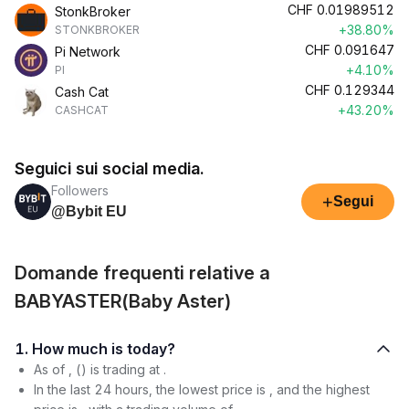
CHF
0.01989512
StonkBroker
+38.80%
STONKBROKER
CHF
0.091647
Pi Network
+4.10%
PI
CHF
0.129344
Cash Cat
+43.20%
CASHCAT
Seguici sui social media.
Followers
+
Segui
@Bybit EU
Domande frequenti relative a
BABYASTER(Baby Aster)
1. How much is today?
As of , () is trading at .
In the last 24 hours, the lowest price is , and the highest