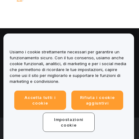
Informazioni
Usiamo i cookie strettamente necessari per garantire un
Servizi
funzionamento sicuro. Con il tuo consenso, usiamo anche
cookie funzionali, analitici, di marketing e per i social media
che permettono di ricordare le tue impostazioni, capire
Assistenza
come usi il sito per migliorarlo e supportare le funzioni di
marketing e condivisione.
Prodotti
Accetta tutti i
Rifiuta i cookie
Informazioni legali
cookie
aggiuntivi
Impostazioni
© 2025-2026 Bybit.eu. All rights reserved.
cookie
Termini di utilizzo
|
Informativa sulla Privacy
|
Impressum
(Note legali)
|
Centro preferenze per i cookie