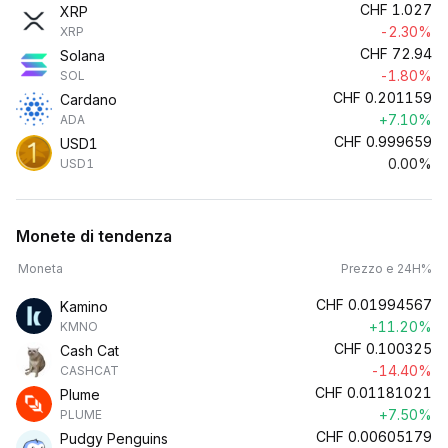
CHF
1.027
XRP
-2.30%
XRP
CHF
72.94
Solana
-1.80%
SOL
CHF
0.201159
Cardano
+7.10%
ADA
CHF
0.999659
USD1
0.00%
USD1
Monete di tendenza
Moneta
Prezzo e 24H%
CHF
0.01994567
Kamino
+11.20%
KMNO
CHF
0.100325
Cash Cat
-14.40%
CASHCAT
CHF
0.01181021
Plume
+7.50%
PLUME
CHF
0.00605179
Pudgy Penguins