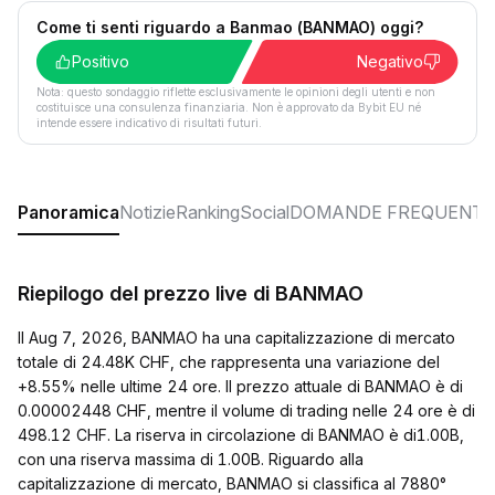
Come ti senti riguardo a Banmao (BANMAO) oggi?
Positivo
Negativo
Nota: questo sondaggio riflette esclusivamente le opinioni degli utenti e non
costituisce una consulenza finanziaria. Non è approvato da Bybit EU né
intende essere indicativo di risultati futuri.
Panoramica
Notizie
Ranking
Social
DOMANDE FREQUENTI
Riepilogo del prezzo live di BANMAO
Il Aug 7, 2026, BANMAO ha una capitalizzazione di mercato
totale di 24.48K CHF, che rappresenta una variazione del
+8.55% nelle ultime 24 ore. Il prezzo attuale di BANMAO è di
0.00002448 CHF, mentre il volume di trading nelle 24 ore è di
498.12 CHF. La riserva in circolazione di BANMAO è di1.00B,
con una riserva massima di 1.00B. Riguardo alla
capitalizzazione di mercato, BANMAO si classifica al 7880°