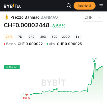
Iscriviti
Prezzi Crypto
Prezzo Banmao BANMAO
Prezzo Banmao
BANMAO
CHF
CHF0.00002448
+8.56%
24H
7D
14D
30D
60D
200D
1Y
Basso
CHF
0.000022
Alto
CHF
0.000025