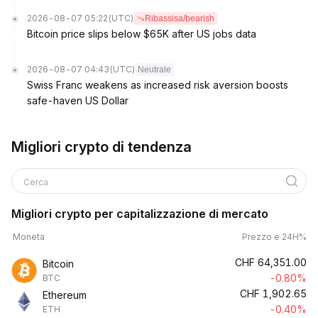
2026-08-07 05:22
(UTC)
Ribassisa/bearish
Bitcoin price slips below $65K after US jobs data
2026-08-07 04:43
(UTC)
Neutrale
Swiss Franc weakens as increased risk aversion boosts
safe-haven US Dollar
Migliori crypto di tendenza
Cerca
Migliori crypto per capitalizzazione di mercato
Moneta
Prezzo e 24H%
CHF
64,351.00
Bitcoin
-0.80%
BTC
CHF
1,902.65
Ethereum
-0.40%
ETH