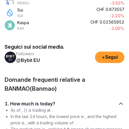
-3.50%
PENGU
CHF
0.673557
Sui
-2.20%
SUI
CHF
0.02565952
Kaspa
-2.00%
KAS
Seguici sui social media.
Followers
+
Segui
@Bybit EU
Domande frequenti relative a
BANMAO(Banmao)
1. How much is today?
As of , () is trading at .
In the last 24 hours, the lowest price is , and the highest
price is , with a trading volume of .