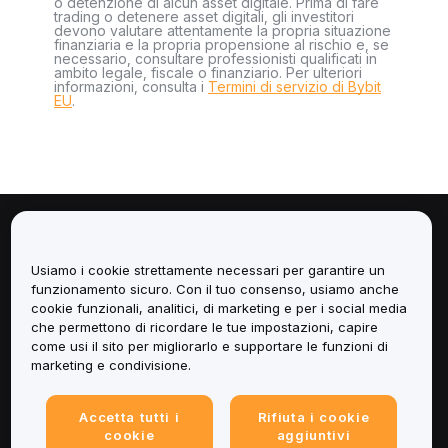
o detenzione di alcun asset digitale. Prima di fare
trading o detenere asset digitali, gli investitori
devono valutare attentamente la propria situazione
finanziaria e la propria propensione al rischio e, se
necessario, consultare professionisti qualificati in
ambito legale, fiscale o finanziario. Per ulteriori
informazioni, consulta i
Termini di servizio di Bybit
EU
.
Informazioni
Usiamo i cookie strettamente necessari per garantire un
Servizi
funzionamento sicuro. Con il tuo consenso, usiamo anche
cookie funzionali, analitici, di marketing e per i social media
che permettono di ricordare le tue impostazioni, capire
Assistenza
come usi il sito per migliorarlo e supportare le funzioni di
marketing e condivisione.
Prodotti
Accetta tutti i
Rifiuta i cookie
Informazioni legali
cookie
aggiuntivi