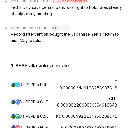
2026-08-06 01:18
(UTC)
Ribassisa/bearish
Fed's Daly says central bank was right to hold rates steady
at July policy meeting
2026-08-05 23:01
(UTC)
Neutrale
Record intervention bought the Japanese Yen a return to
mid-May levels.
1 PEPE alla valuta locale
€
Da PEPE a EUR
0.000002449198258937816
CHF
Da PEPE a CHF
0.0000022860036364610848
Da PEPE a CZK
Kč 0.00005922134356208171
Da PEPE a HUF
Ft 0.0008894838453029091