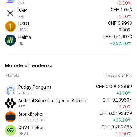
-0.10%
SOL
CHF
1.053
XRP
-1.10%
XRP
CHF
0.9993
USD1
0.00%
USD1
CHF
0.519973
Heima
+252.40%
HEI
Monete di tendenza
Moneta
Prezzo e 24H%
CHF
0.00622869
Pudgy Penguins
+3.80%
PENGU
CHF
0.139604
Artificial Superintelligence Alliance
-7.70%
FET
CHF
0.0193829
StonkBroker
+36.20%
STONKBROKER
CHF
0.282485
GRVT Token
-11.50%
GRVT