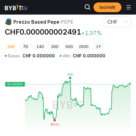
Iscriviti
Prezzi Crypto
Prezzo Based Pepe PEPE
Prezzo Based Pepe
PEPE
CHF
CHF0.000000002491
+1.37%
24H
7D
14D
30D
60D
200D
1Y
Basso
CHF
0.000000
Alto
CHF
0.000000