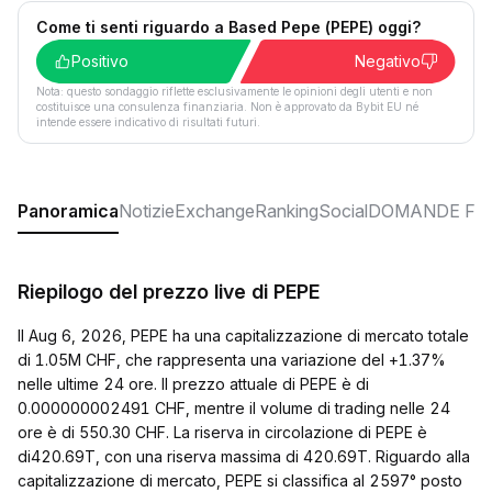
Come ti senti riguardo a Based Pepe (PEPE) oggi?
Positivo
Negativo
Nota: questo sondaggio riflette esclusivamente le opinioni degli utenti e non
costituisce una consulenza finanziaria. Non è approvato da Bybit EU né
intende essere indicativo di risultati futuri.
Panoramica
Notizie
Exchange
Ranking
Social
DOMANDE FR
Riepilogo del prezzo live di PEPE
Il Aug 6, 2026, PEPE ha una capitalizzazione di mercato totale
di 1.05M CHF, che rappresenta una variazione del +1.37%
nelle ultime 24 ore. Il prezzo attuale di PEPE è di
0.000000002491 CHF, mentre il volume di trading nelle 24
ore è di 550.30 CHF. La riserva in circolazione di PEPE è
di420.69T, con una riserva massima di 420.69T. Riguardo alla
capitalizzazione di mercato, PEPE si classifica al 2597° posto