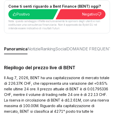
Come ti senti riguardo a Bent Finance (BENT) oggi?
Positivo
Negativo
Nota: questo sondaggio riflette esclusivamente le opinioni degli utenti e non
costituisce una consulenza finanziaria. Non è approvato da Bybit EU né
intende essere indicativo di risultati futuri.
Panoramica
Notizie
Ranking
Social
DOMANDE FREQUENTI
Riepilogo del prezzo live di BENT
Il Aug 7, 2026, BENT ha una capitalizzazione di mercato totale
di 226.37K CHF, che rappresenta una variazione del +0.85%
nelle ultime 24 ore. Il prezzo attuale di BENT è di 0.01795336
CHF, mentre il volume di trading nelle 24 ore è di 22.13 CHF.
La riserva in circolazione di BENT è di12.61M, con una riserva
massima di 100.00M. Riguardo alla capitalizzazione di
mercato, BENT si classifica al 4271° posto tra tutte le