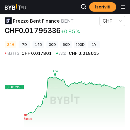
Iscriviti
Prezzi Crypto
Prezzo Bent Finance BENT
Prezzo Bent Finance
BENT
CHF
CHF0.01795336
+0.85%
24H
7D
14D
30D
60D
200D
1Y
Basso
CHF
0.017801
Alto
CHF
0.018015