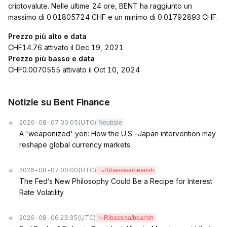
criptovalute. Nelle ultime 24 ore, BENT ha raggiunto un
massimo di 0.01805724 CHF e un minimo di 0.01792893 CHF.
Prezzo più alto e data
CHF14.76 attivato il Dec 19, 2021
Prezzo più basso e data
CHF0.0070555 attivato il Oct 10, 2024
Notizie su Bent Finance
2026-08-07 00:05
(UTC)
Neutrale
A 'weaponized' yen: How the U.S.-Japan intervention may
reshape global currency markets
2026-08-07 00:00
(UTC)
Ribassisa/bearish
The Fed’s New Philosophy Could Be a Recipe for Interest
Rate Volatility
2026-08-06 23:35
(UTC)
Ribassisa/bearish