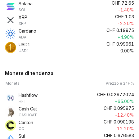
CHF
72.65
Solana
-1.40%
SOL
CHF
1.03
XRP
-2.20%
XRP
CHF
0.19975
Cardano
+4.90%
ADA
CHF
0.99961
USD1
0.00%
USD1
Monete di tendenza
Moneta
Prezzo e 24H%
CHF
0.02972024
Hashflow
+65.00%
HFT
CHF
0.095975
Cash Cat
-12.40%
CASHCAT
CHF
0.090198
Canton
-12.20%
CC
CHF
0.676583
Sui