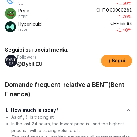
-1.50%
SUI
CHF
0.00000281
Pepe
-1.70%
PEPE
CHF
55.64
Hyperliquid
-1.40%
HYPE
Seguici sui social media.
Followers
+
Segui
@Bybit EU
Domande frequenti relative a BENT(Bent
Finance)
1. How much is today?
As of , () is trading at .
In the last 24 hours, the lowest price is , and the highest
price is , with a trading volume of .