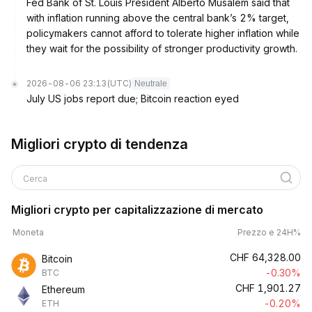
Fed Bank of St. Louis President Alberto Musalem said that
with inflation running above the central bank’s 2% target,
policymakers cannot afford to tolerate higher inflation while
they wait for the possibility of stronger productivity growth.
2026-08-06 23:13
(UTC)
Neutrale
July US jobs report due; Bitcoin reaction eyed
Migliori crypto di tendenza
Cerca
Migliori crypto per capitalizzazione di mercato
Moneta
Prezzo e 24H%
CHF
64,328.00
Bitcoin
-0.30%
BTC
CHF
1,901.27
Ethereum
-0.20%
ETH