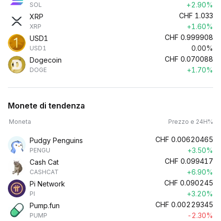
+2.90%
SOL
CHF
1.033
XRP
+1.60%
XRP
CHF
0.999908
USD1
0.00%
USD1
CHF
0.070088
Dogecoin
+1.70%
DOGE
Monete di tendenza
Moneta
Prezzo e 24H%
CHF
0.00620465
Pudgy Penguins
+3.50%
PENGU
CHF
0.099417
Cash Cat
+6.90%
CASHCAT
CHF
0.090245
Pi Network
+3.20%
PI
CHF
0.00229345
Pump.fun
-2.30%
PUMP