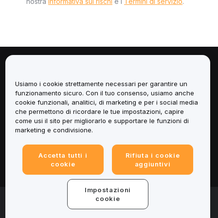
nostra
Informativa sui rischi
e i
Termini di servizio
.
Informazioni
Usiamo i cookie strettamente necessari per garantire un
Servizi
funzionamento sicuro. Con il tuo consenso, usiamo anche
cookie funzionali, analitici, di marketing e per i social media
che permettono di ricordare le tue impostazioni, capire
Assistenza
come usi il sito per migliorarlo e supportare le funzioni di
marketing e condivisione.
Prodotti
Accetta tutti i
Rifiuta i cookie
Informazioni legali
cookie
aggiuntivi
Impostazioni
© 2025-2026 Bybit.eu. All rights reserved.
cookie
Termini di utilizzo
|
Informativa sulla Privacy
|
Impressum