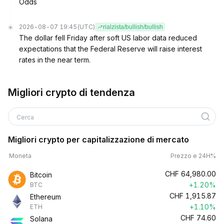
Odds
2026-08-07 19:45
(UTC)
rialzista/bullish/bullish
The dollar fell Friday after soft US labor data reduced
expectations that the Federal Reserve will raise interest
rates in the near term.
Migliori crypto di tendenza
Cerca
Migliori crypto per capitalizzazione di mercato
Moneta
Prezzo e 24H%
CHF
64,980.00
Bitcoin
+1.20%
BTC
CHF
1,915.87
Ethereum
+1.10%
ETH
CHF
74.60
Solana