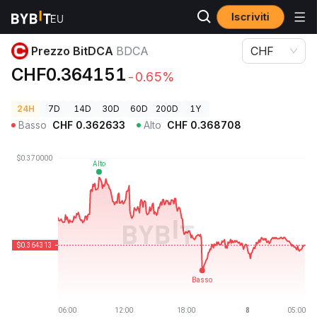
Iscriviti
Prezzi Crypto
Prezzo BitDCA BDCA
Prezzo BitDCA
BDCA
CHF
CHF0.364151
-0.65%
24H
7D
14D
30D
60D
200D
1Y
Basso
CHF
0.362633
Alto
CHF
0.368708