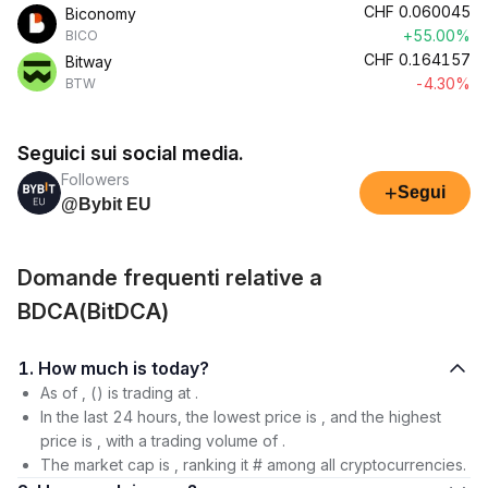
CHF
0.060045
Biconomy
+55.00%
BICO
CHF
0.164157
Bitway
-4.30%
BTW
Seguici sui social media.
Followers
+
Segui
@Bybit EU
Domande frequenti relative a
BDCA(BitDCA)
1. How much is today?
As of , () is trading at .
In the last 24 hours, the lowest price is , and the highest
price is , with a trading volume of .
The market cap is , ranking it # among all cryptocurrencies.