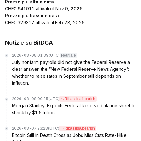
Prezzo più alto e data
CHF0.941911 attivato il Nov 9, 2025
Prezzo più basso e data
CHF0.329317 attivato il Feb 28, 2025
Notizie su BitDCA
2026-08-08 01:39
(UTC)
Neutrale
July nonfarm payrolls did not give the Federal Reserve a
clear answer; the “New Federal Reserve News Agency”:
whether to raise rates in September still depends on
inflation.
2026-08-08 00:25
(UTC)
Ribassisa/bearish
Morgan Stanley: Expects Federal Reserve balance sheet to
shrink by $1.5 trillion
2026-08-07 23:28
(UTC)
Ribassisa/bearish
Bitcoin Still in Death Cross as Jobs Miss Cuts Rate-Hike