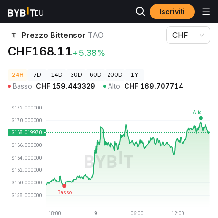
Iscriviti
Prezzi Crypto
Prezzo Bittensor TAO
Prezzo Bittensor
TAO
CHF
CHF168.11
+5.38%
24H
7D
14D
30D
60D
200D
1Y
Basso
CHF
159.443329
Alto
CHF
169.707714