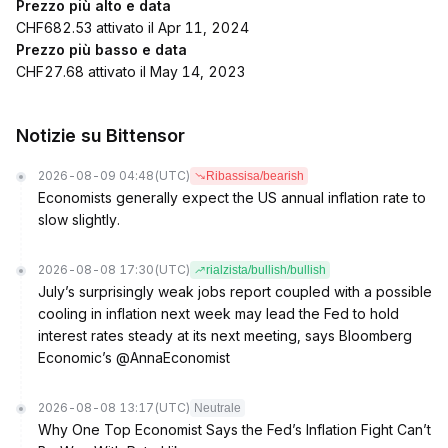
Prezzo più alto e data
CHF682.53 attivato il Apr 11, 2024
Prezzo più basso e data
CHF27.68 attivato il May 14, 2023
Notizie su Bittensor
2026-08-09 04:48
(UTC)
Ribassisa/bearish
Economists generally expect the US annual inflation rate to
slow slightly.
2026-08-08 17:30
(UTC)
rialzista/bullish/bullish
July’s surprisingly weak jobs report coupled with a possible
cooling in inflation next week may lead the Fed to hold
interest rates steady at its next meeting, says Bloomberg
Economic’s @AnnaEconomist
2026-08-08 13:17
(UTC)
Neutrale
Why One Top Economist Says the Fed’s Inflation Fight Can’t