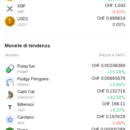
CHF
1.043
XRP
-0.10%
XRP
CHF
0.999854
USD1
0.00%
USD1
Monete di tendenza
Moneta
Prezzo e 24H%
CHF
0.00268366
Pump.fun
+15.20%
PUMP
CHF
0.00665676
Pudgy Penguins
+2.00%
PENGU
CHF
0.132716
Cash Cat
+32.50%
CASHCAT
CHF
168.11
Bittensor
+5.37%
TAO
CHF
0.197629
Cardano
-1.40%
ADA
CHF
0.00000289
Pepe