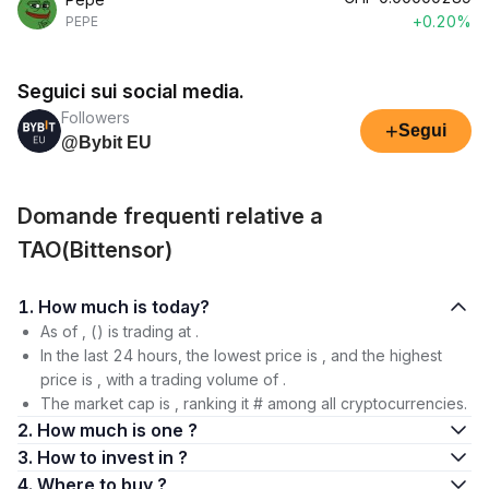
+0.20%
PEPE
Seguici sui social media.
Followers
+
Segui
@Bybit EU
Domande frequenti relative a
TAO(Bittensor)
1. How much is today?
As of , () is trading at .
In the last 24 hours, the lowest price is , and the highest
price is , with a trading volume of .
The market cap is , ranking it # among all cryptocurrencies.
2. How much is one ?
3. How to invest in ?
4. Where to buy ?