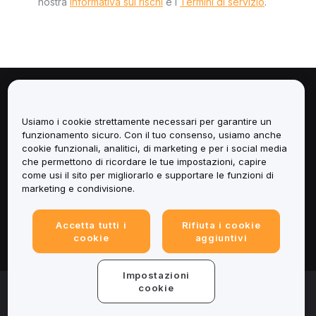
nostra
Informativa sui rischi
e i
Termini di servizio
.
Informazioni
Usiamo i cookie strettamente necessari per garantire un
Servizi
funzionamento sicuro. Con il tuo consenso, usiamo anche
cookie funzionali, analitici, di marketing e per i social media
che permettono di ricordare le tue impostazioni, capire
Assistenza
come usi il sito per migliorarlo e supportare le funzioni di
marketing e condivisione.
Prodotti
Accetta tutti i
Rifiuta i cookie
Informazioni legali
cookie
aggiuntivi
Impostazioni
© 2025-2026 Bybit.eu. All rights reserved.
cookie
Termini di utilizzo
|
Informativa sulla Privacy
|
Impressum