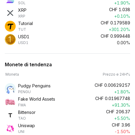
+1.90%
SOL
CHF
1.038
XRP
+0.10%
XRP
CHF
0.179589
Tutorial
+301.20%
TUT
CHF
0.999448
USD1
0.00%
USD1
Monete di tendenza
Moneta
Prezzo e 24H%
CHF
0.00629257
Pudgy Penguins
+1.80%
PENGU
CHF
0.01967748
Fake World Assets
+91.30%
FWA
CHF
206.37
Bittensor
+5.50%
TAO
CHF
3.96
Uniswap
-1.50%
UNI