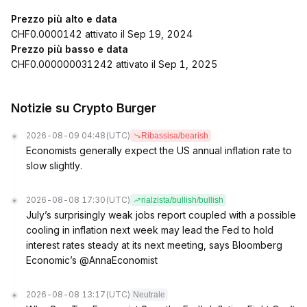
Prezzo più alto e data
CHF0.0000142 attivato il Sep 19, 2024
Prezzo più basso e data
CHF0.000000031242 attivato il Sep 1, 2025
Notizie su Crypto Burger
2026-08-09 04:48
(UTC)
Ribassisa/bearish
Economists generally expect the US annual inflation rate to
slow slightly.
2026-08-08 17:30
(UTC)
rialzista/bullish/bullish
July’s surprisingly weak jobs report coupled with a possible
cooling in inflation next week may lead the Fed to hold
interest rates steady at its next meeting, says Bloomberg
Economic’s @AnnaEconomist
2026-08-08 13:17
(UTC)
Neutrale