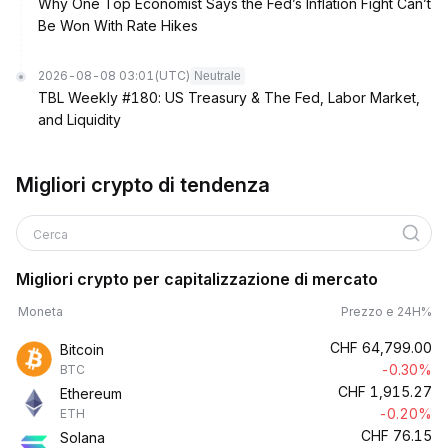
Why One Top Economist Says the Fed’s Inflation Fight Can’t
Be Won With Rate Hikes
2026-08-08 03:01
(UTC)
Neutrale
TBL Weekly #180: US Treasury & The Fed, Labor Market,
and Liquidity
Migliori crypto di tendenza
Cerca
Migliori crypto per capitalizzazione di mercato
Moneta
Prezzo e 24H%
CHF
64,799.00
Bitcoin
-0.30%
BTC
CHF
1,915.27
Ethereum
-0.20%
ETH
CHF
76.15
Solana