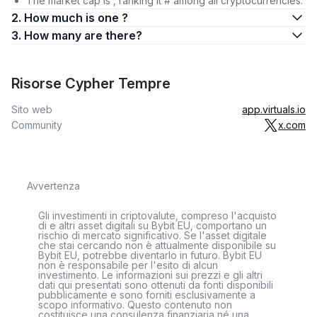
The market cap is , ranking it # among all cryptocurrencies.
2. How much is one ?
3. How many are there?
Risorse Cypher Tempre
Sito web
app.virtuals.io
Community
x.com
Avvertenza
Gli investimenti in criptovalute, compreso l'acquisto
di e altri asset digitali su Bybit EU, comportano un
rischio di mercato significativo. Se l'asset digitale
che stai cercando non è attualmente disponibile su
Bybit EU, potrebbe diventarlo in futuro. Bybit EU
non è responsabile per l'esito di alcun
investimento. Le informazioni sui prezzi e gli altri
dati qui presentati sono ottenuti da fonti disponibili
pubblicamente e sono forniti esclusivamente a
scopo informativo. Questo contenuto non
costituisce una consulenza finanziaria né una