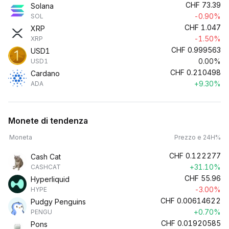
CHF
73.39
Solana
-0.90%
SOL
CHF
1.047
XRP
-1.50%
XRP
CHF
0.999563
USD1
0.00%
USD1
CHF
0.210498
Cardano
+9.30%
ADA
Monete di tendenza
Moneta
Prezzo e 24H%
CHF
0.122277
Cash Cat
+31.10%
CASHCAT
CHF
55.96
Hyperliquid
-3.00%
HYPE
CHF
0.00614622
Pudgy Penguins
+0.70%
PENGU
CHF
0.01920585
Pons