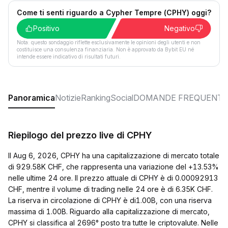
Come ti senti riguardo a Cypher Tempre (CPHY) oggi?
Positivo
Negativo
Nota: questo sondaggio riflette esclusivamente le opinioni degli utenti e non
costituisce una consulenza finanziaria. Non è approvato da Bybit EU né
intende essere indicativo di risultati futuri.
Panoramica
Notizie
Ranking
Social
DOMANDE FREQUENTI
Riepilogo del prezzo live di CPHY
Il Aug 6, 2026, CPHY ha una capitalizzazione di mercato totale
di 929.58K CHF, che rappresenta una variazione del +13.53%
nelle ultime 24 ore. Il prezzo attuale di CPHY è di 0.00092913
CHF, mentre il volume di trading nelle 24 ore è di 6.35K CHF.
La riserva in circolazione di CPHY è di1.00B, con una riserva
massima di 1.00B. Riguardo alla capitalizzazione di mercato,
CPHY si classifica al 2696° posto tra tutte le criptovalute. Nelle