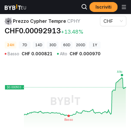
Iscriviti
Prezzi Crypto
Prezzo Cypher Tempre CPHY
Prezzo Cypher Tempre
CPHY
CHF
CHF0.00092913
+13.48%
24H
7D
14D
30D
60D
200D
1Y
Basso
CHF
0.000821
Alto
CHF
0.000970