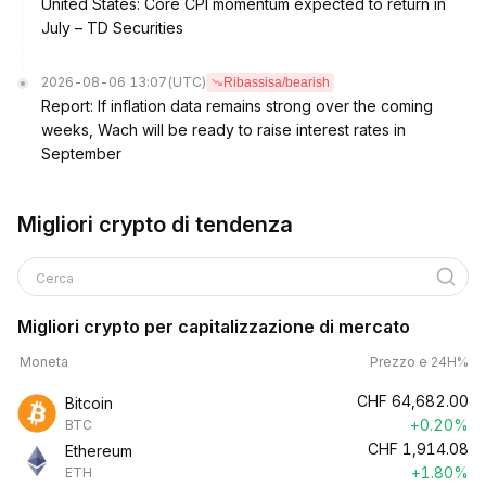
United States: Core CPI momentum expected to return in
July – TD Securities
2026-08-06 13:07
(UTC)
Ribassisa/bearish
Report: If inflation data remains strong over the coming
weeks, Wach will be ready to raise interest rates in
September
Migliori crypto di tendenza
Cerca
Migliori crypto per capitalizzazione di mercato
Moneta
Prezzo e 24H%
CHF
64,682.00
Bitcoin
+0.20%
BTC
CHF
1,914.08
Ethereum
+1.80%
ETH