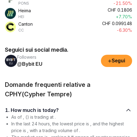
-21.50%
PONS
CHF
0.1806
Heima
+7.70%
HEI
CHF
0.099148
Canton
-6.30%
CC
Seguici sui social media.
Followers
+
Segui
@Bybit EU
Domande frequenti relative a
CPHY(Cypher Tempre)
1. How much is today?
As of , () is trading at .
In the last 24 hours, the lowest price is , and the highest
price is , with a trading volume of .