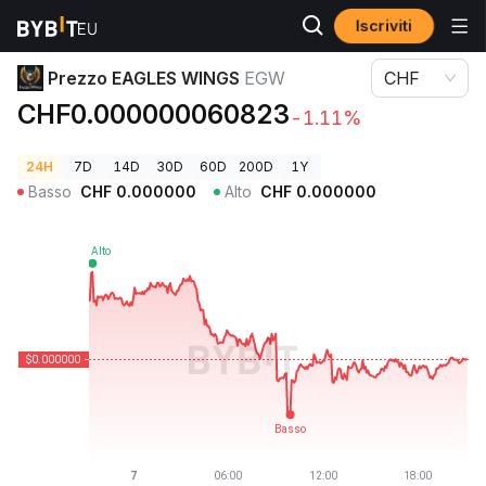
Iscriviti
Prezzi Crypto
Prezzo EAGLES WINGS EGW
Prezzo EAGLES WINGS
EGW
CHF
CHF0.000000060823
-1.11%
24H
7D
14D
30D
60D
200D
1Y
Basso
CHF
0.000000
Alto
CHF
0.000000