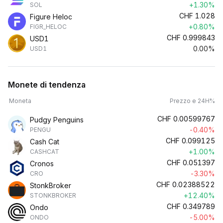
+1.30%
SOL
CHF
1.028
Figure Heloc
+0.80%
FIGR_HELOC
CHF
0.999843
USD1
0.00%
USD1
Monete di tendenza
Moneta
Prezzo e 24H%
CHF
0.00599767
Pudgy Penguins
-0.40%
PENGU
CHF
0.099125
Cash Cat
+1.00%
CASHCAT
CHF
0.051397
Cronos
-3.30%
CRO
CHF
0.02388522
StonkBroker
+12.40%
STONKBROKER
CHF
0.349789
Ondo
-5.00%
ONDO