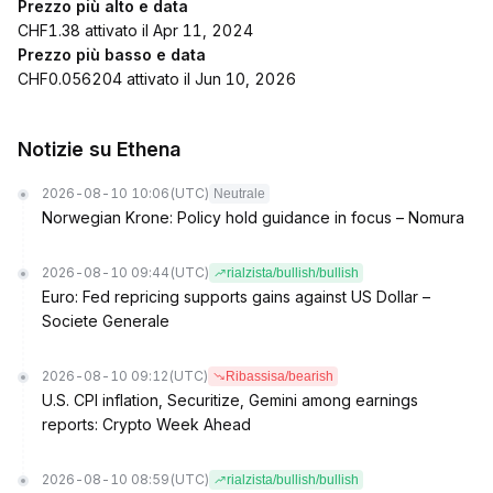
Prezzo più alto e data
CHF1.38 attivato il Apr 11, 2024
Prezzo più basso e data
CHF0.056204 attivato il Jun 10, 2026
Notizie su Ethena
2026-08-10 10:06
(UTC)
Neutrale
Norwegian Krone: Policy hold guidance in focus – Nomura
2026-08-10 09:44
(UTC)
rialzista/bullish/bullish
Euro: Fed repricing supports gains against US Dollar –
Societe Generale
2026-08-10 09:12
(UTC)
Ribassisa/bearish
U.S. CPI inflation, Securitize, Gemini among earnings
reports: Crypto Week Ahead
2026-08-10 08:59
(UTC)
rialzista/bullish/bullish