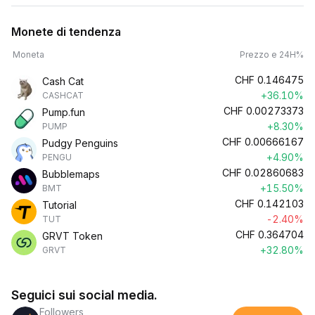
Monete di tendenza
Moneta
Prezzo e 24H%
CHF
0.146475
Cash Cat
+36.10%
CASHCAT
CHF
0.00273373
Pump.fun
+8.30%
PUMP
CHF
0.00666167
Pudgy Penguins
+4.90%
PENGU
CHF
0.02860683
Bubblemaps
+15.50%
BMT
CHF
0.142103
Tutorial
-2.40%
TUT
CHF
0.364704
GRVT Token
+32.80%
GRVT
Seguici sui social media.
Followers