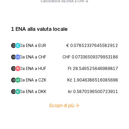
→
Calcolatore da ENA a CHF
1 ENA alla valuta locale
Da ENA a EUR
€ 0.07852337645582912
Da ENA a CHF
CHF 0.07336509379953186
Da ENA a HUF
Ft 28.546525646989817
Da ENA a CZK
Kč 1.9046386516085698
Da ENA a DKK
kr 0.5870196500723911
Scopri di più