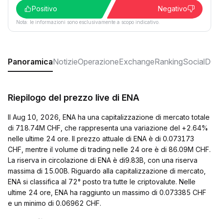
Positivo
Negativo
Nota: le informazioni sono esclusivamente a scopo indicativo.
Panoramica
Notizie
Operazione
Exchange
Ranking
Social
DO
Riepilogo del prezzo live di ENA
Il Aug 10, 2026, ENA ha una capitalizzazione di mercato totale
di 718.74M CHF, che rappresenta una variazione del +2.64%
nelle ultime 24 ore. Il prezzo attuale di ENA è di 0.073173
CHF, mentre il volume di trading nelle 24 ore è di 86.09M CHF.
La riserva in circolazione di ENA è di9.83B, con una riserva
massima di 15.00B. Riguardo alla capitalizzazione di mercato,
ENA si classifica al 72° posto tra tutte le criptovalute. Nelle
ultime 24 ore, ENA ha raggiunto un massimo di 0.073385 CHF
e un minimo di 0.06962 CHF.