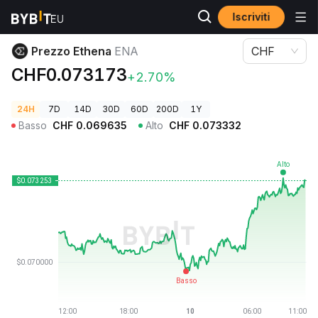
Iscriviti
Prezzi Crypto
Prezzo Ethena ENA
Prezzo Ethena
ENA
CHF
CHF0.073173
+2.70%
24H
7D
14D
30D
60D
200D
1Y
Basso
CHF
0.069635
Alto
CHF
0.073332