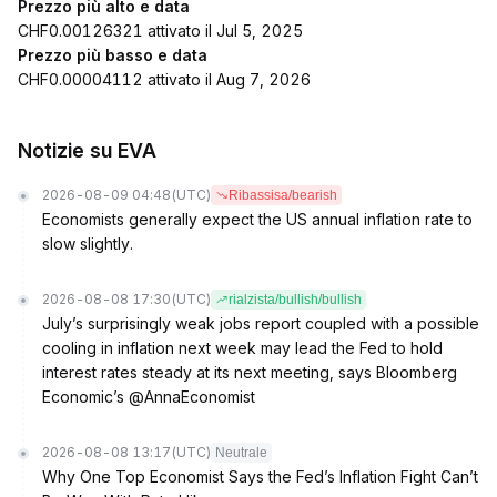
Prezzo più alto e data
CHF0.00126321 attivato il Jul 5, 2025
Prezzo più basso e data
CHF0.00004112 attivato il Aug 7, 2026
Notizie su EVA
2026-08-09 04:48
(UTC)
Ribassisa/bearish
Economists generally expect the US annual inflation rate to
slow slightly.
2026-08-08 17:30
(UTC)
rialzista/bullish/bullish
July’s surprisingly weak jobs report coupled with a possible
cooling in inflation next week may lead the Fed to hold
interest rates steady at its next meeting, says Bloomberg
Economic’s @AnnaEconomist
2026-08-08 13:17
(UTC)
Neutrale
Why One Top Economist Says the Fed’s Inflation Fight Can’t