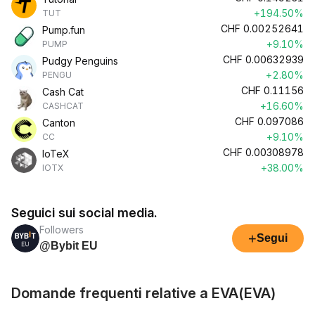
+194.50%
TUT
CHF
0.00252641
Pump.fun
+9.10%
PUMP
CHF
0.00632939
Pudgy Penguins
+2.80%
PENGU
CHF
0.11156
Cash Cat
+16.60%
CASHCAT
CHF
0.097086
Canton
+9.10%
CC
CHF
0.00308978
IoTeX
+38.00%
IOTX
Seguici sui social media.
Followers
+
Segui
@Bybit EU
Domande frequenti relative a EVA(EVA)