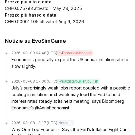
Prezzo più alto e data
CHF0.075783 attivato il May 28, 2025
Prezzo più basso e data
CHF0.00001105 attivato il Aug 9, 2026
Notizie su EvoSimGame
2026-08-09 04:48
(UTC)
Ribassisa/bearish
Economists generally expect the US annual inflation rate to
slow slightly.
2026-08-08 17:30
(UTC)
rialzista/bullish/bullish
July’s surprisingly weak jobs report coupled with a possible
cooling in inflation next week may lead the Fed to hold
interest rates steady at its next meeting, says Bloomberg
Economic’s @AnnaEconomist
2026-08-08 13:17
(UTC)
Neutrale
Why One Top Economist Says the Fed’s Inflation Fight Can’t