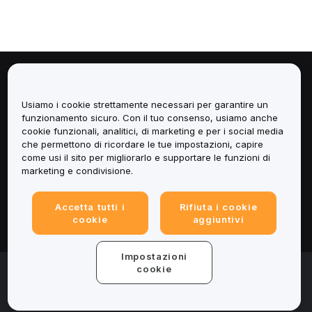
Informazioni
Usiamo i cookie strettamente necessari per garantire un
Servizi
funzionamento sicuro. Con il tuo consenso, usiamo anche
cookie funzionali, analitici, di marketing e per i social media
che permettono di ricordare le tue impostazioni, capire
Assistenza
come usi il sito per migliorarlo e supportare le funzioni di
marketing e condivisione.
Prodotti
Accetta tutti i
Rifiuta i cookie
Informazioni legali
cookie
aggiuntivi
Impostazioni
© 2025-2026 Bybit.eu. Tutti i diritti riservati.
cookie
Termini di utilizzo
|
Informativa sulla Privacy
|
Impressum
(Note legali)
|
Centro preferenze per i cookie