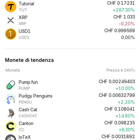
CHF
0.17231
Tutorial
+267.30%
TUT
CHF
1.033
XRP
-0.20%
XRP
CHF
0.999569
USD1
0.00%
USD1
Monete di tendenza
Moneta
Prezzo e 24H%
CHF
0.00249403
Pump.fun
+10.00%
PUMP
CHF
0.00632799
Pudgy Penguins
+2.20%
PENGU
CHF
0.108041
Cash Cat
+14.80%
CASHCAT
CHF
0.098235
Canton
+8.30%
CC
CHF
0.0031892
IoTeX