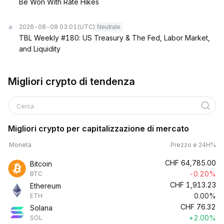
Be Won With Rate Hikes
2026-08-08 03:01
(UTC)
Neutrale
TBL Weekly #180: US Treasury & The Fed, Labor Market,
and Liquidity
Migliori crypto di tendenza
Cerca
Migliori crypto per capitalizzazione di mercato
Moneta
Prezzo e 24H%
CHF
64,785.00
Bitcoin
-0.20%
BTC
CHF
1,913.23
Ethereum
0.00%
ETH
CHF
76.32
Solana
+2.00%
SOL