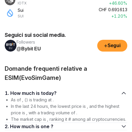
+46.60%
IOTX
CHF
0.691613
Sui
+1.20%
SUI
Seguici sui social media.
Followers
+
Segui
@Bybit EU
Domande frequenti relative a
ESIM(EvoSimGame)
1. How much is today?
As of , () is trading at .
In the last 24 hours, the lowest price is , and the highest
price is , with a trading volume of .
The market cap is , ranking it # among all cryptocurrencies.
2. How much is one ?