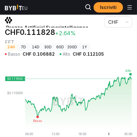
Iscriviti
Prezzi Crypto
Prezzo Artificial Superintelligence Alliance FET
CHF
Prezzo Artificial Superintelligence
CHF0.111828
+2.64%
Alliance
FET
24H
7D
14D
30D
60D
200D
1Y
Basso
CHF
0.106882
Alto
CHF
0.112105