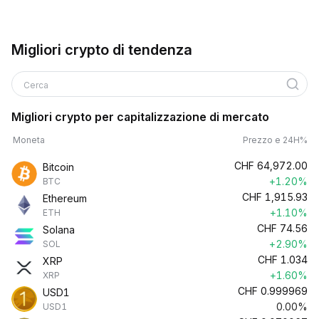
Migliori crypto di tendenza
Cerca
Migliori crypto per capitalizzazione di mercato
Moneta
Prezzo e 24H%
CHF
64,972.00
Bitcoin
+1.20%
BTC
CHF
1,915.93
Ethereum
+1.10%
ETH
CHF
74.56
Solana
+2.90%
SOL
CHF
1.034
XRP
+1.60%
XRP
CHF
0.999969
USD1
0.00%
USD1