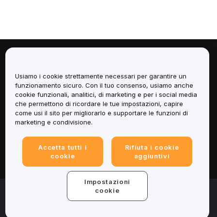
Informazioni
Usiamo i cookie strettamente necessari per garantire un
Servizi
funzionamento sicuro. Con il tuo consenso, usiamo anche
cookie funzionali, analitici, di marketing e per i social media
che permettono di ricordare le tue impostazioni, capire
Assistenza
come usi il sito per migliorarlo e supportare le funzioni di
marketing e condivisione.
Prodotti
Accetta tutti i
Rifiuta i cookie
Informazioni legali
cookie
aggiuntivi
Impostazioni
© 2025-2026 Bybit.eu. Tutti i diritti riservati.
cookie
Termini di utilizzo
|
Informativa sulla Privacy
|
Impressum
(Note legali)
|
Centro preferenze per i cookie