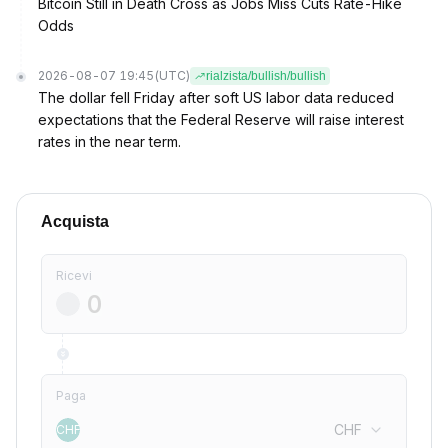
Bitcoin Still in Death Cross as Jobs Miss Cuts Rate-Hike
Odds
2026-08-07 19:45
(UTC)
rialzista/bullish/bullish
The dollar fell Friday after soft US labor data reduced
expectations that the Federal Reserve will raise interest
rates in the near term.
Acquista
Ricevi
Paga
CHF
CHF