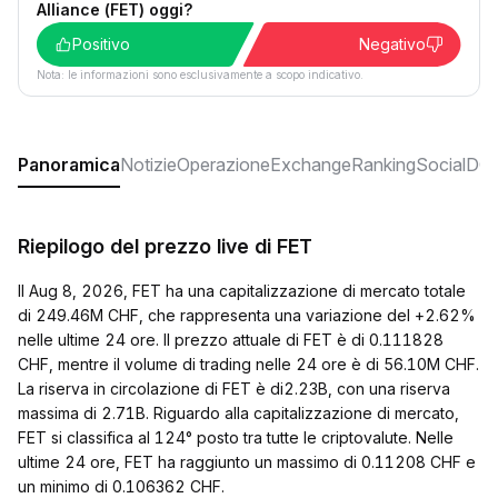
Alliance (FET) oggi?
Positivo
Negativo
Nota: le informazioni sono esclusivamente a scopo indicativo.
Panoramica
Notizie
Operazione
Exchange
Ranking
Social
DO
Riepilogo del prezzo live di FET
Il Aug 8, 2026, FET ha una capitalizzazione di mercato totale
di 249.46M CHF, che rappresenta una variazione del +2.62%
nelle ultime 24 ore. Il prezzo attuale di FET è di 0.111828
CHF, mentre il volume di trading nelle 24 ore è di 56.10M CHF.
La riserva in circolazione di FET è di2.23B, con una riserva
massima di 2.71B. Riguardo alla capitalizzazione di mercato,
FET si classifica al 124° posto tra tutte le criptovalute. Nelle
ultime 24 ore, FET ha raggiunto un massimo di 0.11208 CHF e
un minimo di 0.106362 CHF.