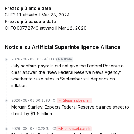
Prezzo più alto e data
CHF3.11 attivato il Mar 28, 2024
Prezzo più basso e data
CHF0.00772749 attivato il Mar 12, 2020
Notizie su Artificial Superintelligence Alliance
2026-08-08 01:39
(UTC)
Neutrale
July nonfarm payrolls did not give the Federal Reserve a
clear answer; the “New Federal Reserve News Agency”:
whether to raise rates in September still depends on
inflation.
2026-08-08 00:25
(UTC)
Ribassisa/bearish
Morgan Stanley: Expects Federal Reserve balance sheet to
shrink by $1.5 trillion
2026-08-07 23:28
(UTC)
Ribassisa/bearish