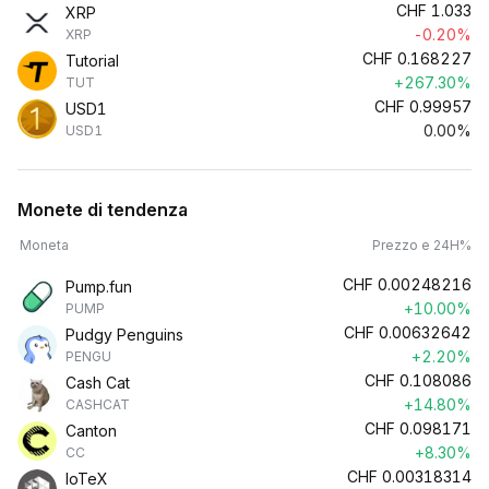
CHF
1.033
XRP
-0.20%
XRP
CHF
0.168227
Tutorial
+267.30%
TUT
CHF
0.99957
USD1
0.00%
USD1
Monete di tendenza
Moneta
Prezzo e 24H%
CHF
0.00248216
Pump.fun
+10.00%
PUMP
CHF
0.00632642
Pudgy Penguins
+2.20%
PENGU
CHF
0.108086
Cash Cat
+14.80%
CASHCAT
CHF
0.098171
Canton
+8.30%
CC
CHF
0.00318314
IoTeX