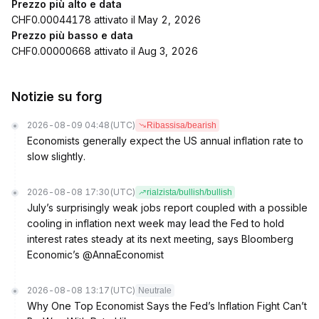
Prezzo più alto e data
CHF0.00044178 attivato il May 2, 2026
Prezzo più basso e data
CHF0.00000668 attivato il Aug 3, 2026
Notizie su forg
2026-08-09 04:48
(UTC)
Ribassisa/bearish
Economists generally expect the US annual inflation rate to
slow slightly.
2026-08-08 17:30
(UTC)
rialzista/bullish/bullish
July’s surprisingly weak jobs report coupled with a possible
cooling in inflation next week may lead the Fed to hold
interest rates steady at its next meeting, says Bloomberg
Economic’s @AnnaEconomist
2026-08-08 13:17
(UTC)
Neutrale
Why One Top Economist Says the Fed’s Inflation Fight Can’t