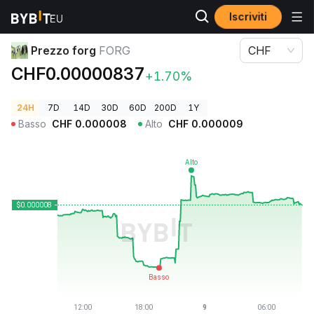
Iscriviti
Prezzi Crypto
Prezzo forg FORG
Prezzo forg
FORG
CHF
CHF0.00000837
+1.70%
24H
7D
14D
30D
60D
200D
1Y
Basso
CHF
0.000008
Alto
CHF
0.000009