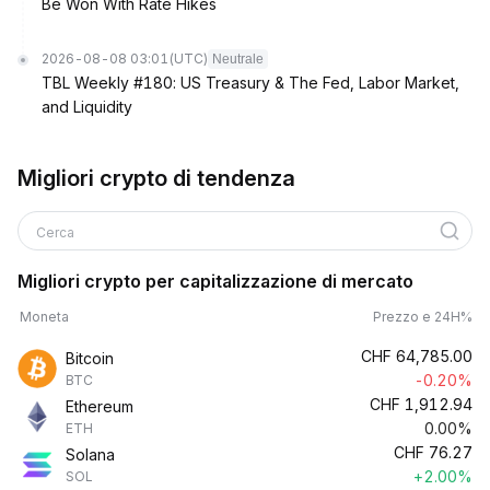
Be Won With Rate Hikes
2026-08-08 03:01
(UTC)
Neutrale
TBL Weekly #180: US Treasury & The Fed, Labor Market,
and Liquidity
Migliori crypto di tendenza
Cerca
Migliori crypto per capitalizzazione di mercato
Moneta
Prezzo e 24H%
CHF
64,785.00
Bitcoin
-0.20%
BTC
CHF
1,912.94
Ethereum
0.00%
ETH
CHF
76.27
Solana
+2.00%
SOL