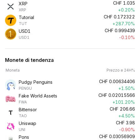
CHF
1.035
XRP
+0.20%
XRP
CHF
0.172322
Tutorial
+287.70%
TUT
CHF
0.999439
USD1
-0.10%
USD1
Monete di tendenza
Moneta
Prezzo e 24H%
CHF
0.00634406
Pudgy Penguins
+1.50%
PENGU
CHF
0.02015566
Fake World Assets
+101.20%
FWA
CHF
206.66
Bittensor
+4.50%
TAO
CHF
3.98
Uniswap
-0.90%
UNI
CHF
0.03056909
Pons