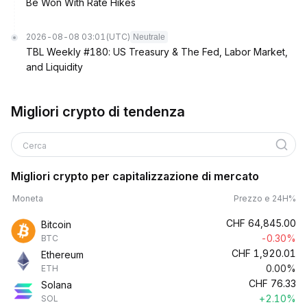
Be Won With Rate Hikes
2026-08-08 03:01
(UTC)
Neutrale
TBL Weekly #180: US Treasury & The Fed, Labor Market,
and Liquidity
Migliori crypto di tendenza
Cerca
Migliori crypto per capitalizzazione di mercato
Moneta
Prezzo e 24H%
CHF
64,845.00
Bitcoin
-0.30%
BTC
CHF
1,920.01
Ethereum
0.00%
ETH
CHF
76.33
Solana
+2.10%
SOL