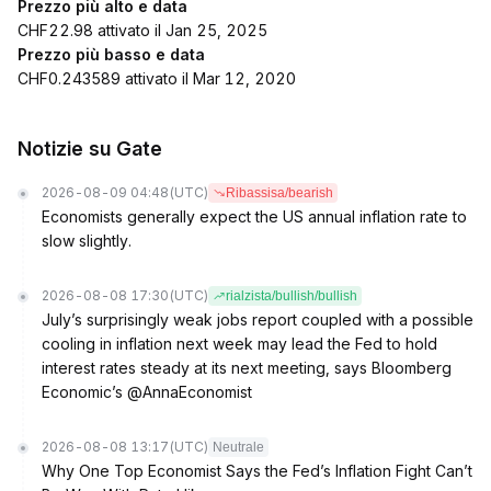
Prezzo più alto e data
CHF22.98 attivato il Jan 25, 2025
Prezzo più basso e data
CHF0.243589 attivato il Mar 12, 2020
Notizie su Gate
2026-08-09 04:48
(UTC)
Ribassisa/bearish
Economists generally expect the US annual inflation rate to
slow slightly.
2026-08-08 17:30
(UTC)
rialzista/bullish/bullish
July’s surprisingly weak jobs report coupled with a possible
cooling in inflation next week may lead the Fed to hold
interest rates steady at its next meeting, says Bloomberg
Economic’s @AnnaEconomist
2026-08-08 13:17
(UTC)
Neutrale
Why One Top Economist Says the Fed’s Inflation Fight Can’t