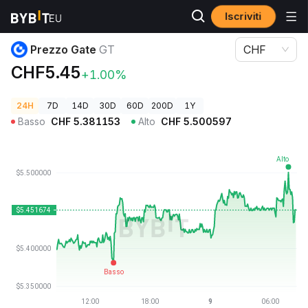
Iscriviti
Prezzi Crypto
Prezzo Gate GT
Prezzo Gate
GT
CHF
CHF5.45
+1.00%
24H
7D
14D
30D
60D
200D
1Y
Basso
CHF
5.381153
Alto
CHF
5.500597