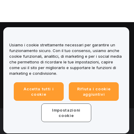
Informazioni
Usiamo i cookie strettamente necessari per garantire un
Servizi
funzionamento sicuro. Con il tuo consenso, usiamo anche
cookie funzionali, analitici, di marketing e per i social media
che permettono di ricordare le tue impostazioni, capire
Assistenza
come usi il sito per migliorarlo e supportare le funzioni di
marketing e condivisione.
Prodotti
Accetta tutti i
Rifiuta i cookie
Informazioni legali
cookie
aggiuntivi
Impostazioni
© 2025-2026 Bybit.eu. All rights reserved.
cookie
Termini di utilizzo
|
Informativa sulla Privacy
|
Impressum
(Note legali)
|
Centro preferenze per i cookie