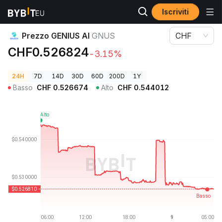
Iscriviti
Prezzi Crypto
Prezzo GENIUS AI GNUS
Prezzo GENIUS AI
GNUS
CHF
CHF0.526824
-3.15%
24H
7D
14D
30D
60D
200D
1Y
Basso
CHF
0.526674
Alto
CHF
0.544012