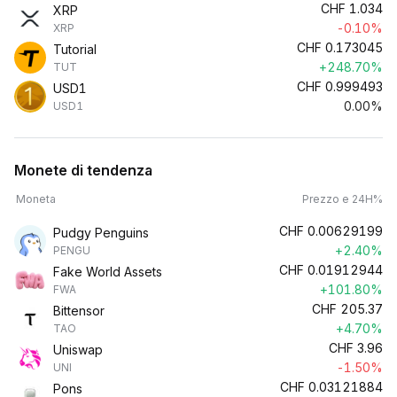
CHF
1.034
XRP
-0.10%
XRP
CHF
0.173045
Tutorial
+248.70%
TUT
CHF
0.999493
USD1
0.00%
USD1
Monete di tendenza
Moneta
Prezzo e 24H%
CHF
0.00629199
Pudgy Penguins
+2.40%
PENGU
CHF
0.01912944
Fake World Assets
+101.80%
FWA
CHF
205.37
Bittensor
+4.70%
TAO
CHF
3.96
Uniswap
-1.50%
UNI
CHF
0.03121884
Pons