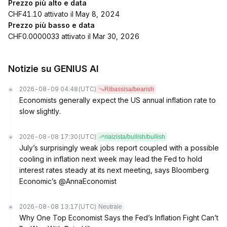
Prezzo più alto e data
CHF41.10 attivato il May 8, 2024
Prezzo più basso e data
CHF0.0000033 attivato il Mar 30, 2026
Notizie su GENIUS AI
2026-08-09 04:48
(UTC)
Ribassisa/bearish
Economists generally expect the US annual inflation rate to
slow slightly.
2026-08-08 17:30
(UTC)
rialzista/bullish/bullish
July’s surprisingly weak jobs report coupled with a possible
cooling in inflation next week may lead the Fed to hold
interest rates steady at its next meeting, says Bloomberg
Economic’s @AnnaEconomist
2026-08-08 13:17
(UTC)
Neutrale
Why One Top Economist Says the Fed’s Inflation Fight Can’t