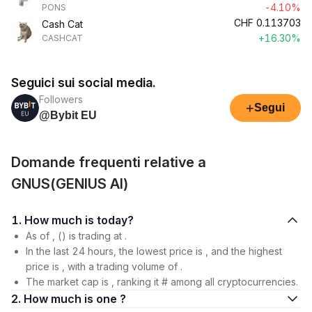
-4.10%
PONS
CHF
0.113703
Cash Cat
+16.30%
CASHCAT
Seguici sui social media.
Followers
+
Segui
@Bybit EU
Domande frequenti relative a
GNUS(GENIUS AI)
1. How much is today?
As of , () is trading at .
In the last 24 hours, the lowest price is , and the highest
price is , with a trading volume of .
The market cap is , ranking it # among all cryptocurrencies.
2. How much is one ?