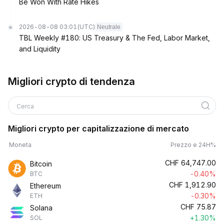
Be Won With Rate Hikes
2026-08-08 03:01
(UTC)
Neutrale
TBL Weekly #180: US Treasury & The Fed, Labor Market,
and Liquidity
Migliori crypto di tendenza
Cerca
Migliori crypto per capitalizzazione di mercato
Moneta
Prezzo e 24H%
CHF
64,747.00
Bitcoin
-0.40%
BTC
CHF
1,912.90
Ethereum
-0.30%
ETH
CHF
75.87
Solana
+1.30%
SOL