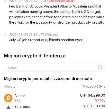
2026-08-06 23:35
(UTC)
Ribassisa/bearish
Fed Bank of St. Louis President Alberto Musalem said that
with inflation running above the central bank’s 2% target,
policymakers cannot afford to tolerate higher inflation while
they wait for the possibility of stronger productivity growth.
2026-08-06 23:13
(UTC)
Neutrale
July US jobs report due; Bitcoin reaction eyed
Migliori crypto di tendenza
Cerca
Migliori crypto per capitalizzazione di mercato
Moneta
Prezzo e 24H%
CHF
64,299.00
Bitcoin
-0.30%
BTC
CHF
1,899.90
Ethereum