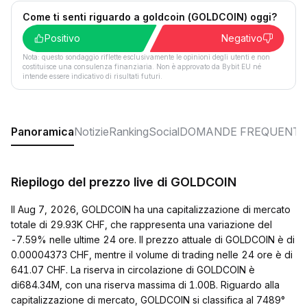
Come ti senti riguardo a goldcoin (GOLDCOIN) oggi?
Positivo
Negativo
Nota: questo sondaggio riflette esclusivamente le opinioni degli utenti e non
costituisce una consulenza finanziaria. Non è approvato da Bybit EU né
intende essere indicativo di risultati futuri.
Panoramica
Notizie
Ranking
Social
DOMANDE FREQUENTI
Riepilogo del prezzo live di GOLDCOIN
Il Aug 7, 2026, GOLDCOIN ha una capitalizzazione di mercato
totale di 29.93K CHF, che rappresenta una variazione del
-7.59% nelle ultime 24 ore. Il prezzo attuale di GOLDCOIN è di
0.00004373 CHF, mentre il volume di trading nelle 24 ore è di
641.07 CHF. La riserva in circolazione di GOLDCOIN è
di684.34M, con una riserva massima di 1.00B. Riguardo alla
capitalizzazione di mercato, GOLDCOIN si classifica al 7489°