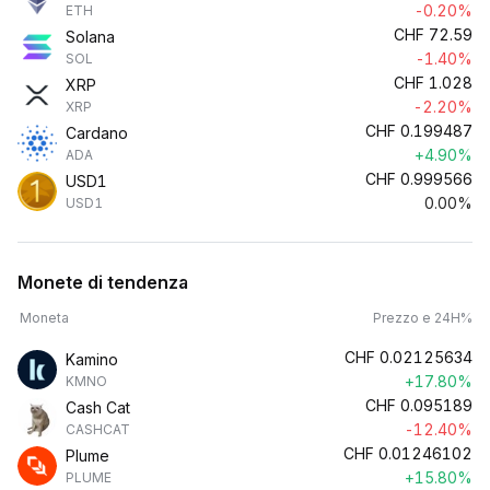
-0.20%
ETH
CHF
72.59
Solana
-1.40%
SOL
CHF
1.028
XRP
-2.20%
XRP
CHF
0.199487
Cardano
+4.90%
ADA
CHF
0.999566
USD1
0.00%
USD1
Monete di tendenza
Moneta
Prezzo e 24H%
CHF
0.02125634
Kamino
+17.80%
KMNO
CHF
0.095189
Cash Cat
-12.40%
CASHCAT
CHF
0.01246102
Plume
+15.80%
PLUME