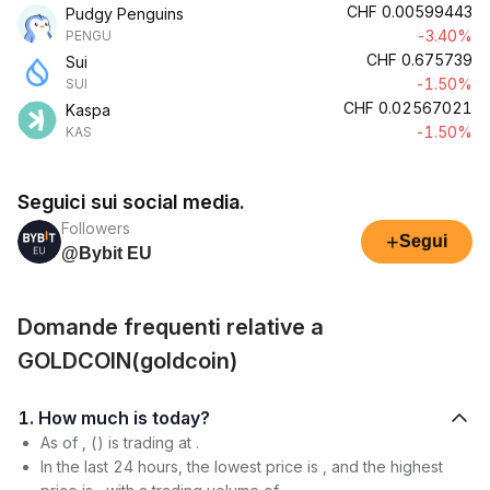
CHF
0.00599443
Pudgy Penguins
-3.40%
PENGU
CHF
0.675739
Sui
-1.50%
SUI
CHF
0.02567021
Kaspa
-1.50%
KAS
Seguici sui social media.
Followers
+
Segui
@Bybit EU
Domande frequenti relative a
GOLDCOIN(goldcoin)
1. How much is today?
As of , () is trading at .
In the last 24 hours, the lowest price is , and the highest