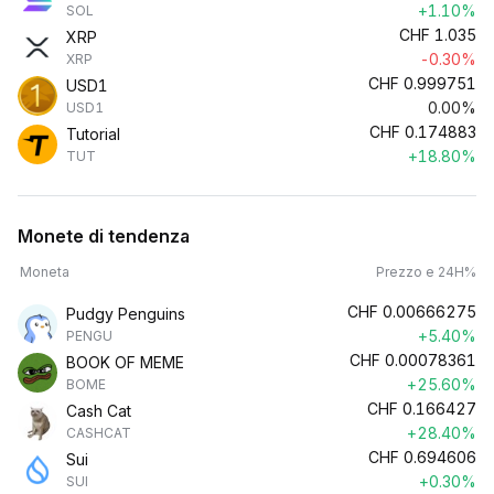
+1.10%
SOL
CHF
1.035
XRP
-0.30%
XRP
CHF
0.999751
USD1
0.00%
USD1
CHF
0.174883
Tutorial
+18.80%
TUT
Monete di tendenza
Moneta
Prezzo e 24H%
CHF
0.00666275
Pudgy Penguins
+5.40%
PENGU
CHF
0.00078361
BOOK OF MEME
+25.60%
BOME
CHF
0.166427
Cash Cat
+28.40%
CASHCAT
CHF
0.694606
Sui
+0.30%
SUI