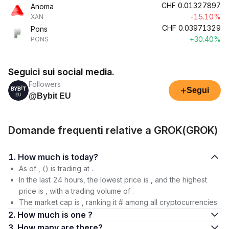
CHF
0.01327897
Anoma
-15.10%
XAN
CHF
0.03971329
Pons
+30.40%
PONS
Seguici sui social media.
Followers
+
Segui
@Bybit EU
Domande frequenti relative a GROK(GROK)
1. How much is today?
As of , () is trading at .
In the last 24 hours, the lowest price is , and the highest
price is , with a trading volume of .
The market cap is , ranking it # among all cryptocurrencies.
2. How much is one ?
3. How many are there?