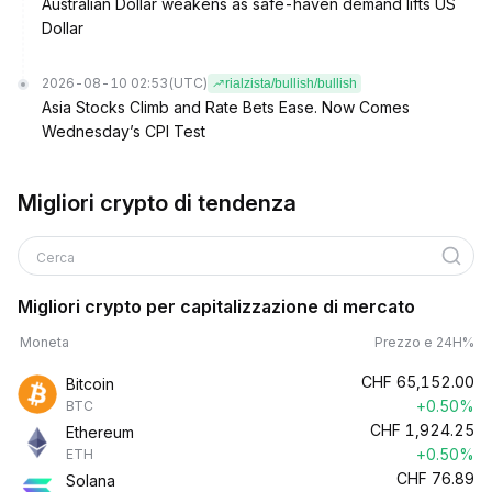
Australian Dollar weakens as safe-haven demand lifts US
Dollar
2026-08-10 02:53
(UTC)
rialzista/bullish/bullish
Asia Stocks Climb and Rate Bets Ease. Now Comes
Wednesday’s CPI Test
Migliori crypto di tendenza
Cerca
Migliori crypto per capitalizzazione di mercato
Moneta
Prezzo e 24H%
CHF
65,152.00
Bitcoin
+0.50%
BTC
CHF
1,924.25
Ethereum
+0.50%
ETH
CHF
76.89
Solana