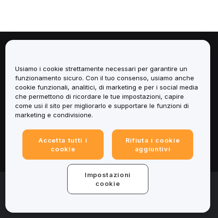
Informazioni
Usiamo i cookie strettamente necessari per garantire un
Servizi
funzionamento sicuro. Con il tuo consenso, usiamo anche
cookie funzionali, analitici, di marketing e per i social media
che permettono di ricordare le tue impostazioni, capire
Assistenza
come usi il sito per migliorarlo e supportare le funzioni di
marketing e condivisione.
Prodotti
Accetta tutti i
Rifiuta i cookie
Informazioni legali
cookie
aggiuntivi
Impostazioni
© 2025-2026 Bybit.eu. Tutti i diritti riservati.
cookie
Termini di utilizzo
|
Informativa sulla Privacy
|
Impressum
(Note legali)
|
Centro preferenze per i cookie