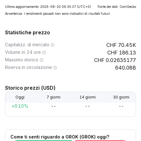
Ultimo aggiornamento: 2026-08-10 06:30:37
(UTC+0)
Fonte dei dati: CoinGecko
Avvertenza: I rendimenti passati non sono indicativi di risultati futuri.
Statistiche prezzo
Capitalizz. di mercato
70.45K
Volume in 24 ore
186.13
Massimo storico
0.02635177
Riserva in circolazione
640.08B
Storico prezzi (USD)
Oggi
7 giorni
14 giorni
30 giorni
+0.10%
--
--
--
Come ti senti riguardo a GROK (GROK) oggi?