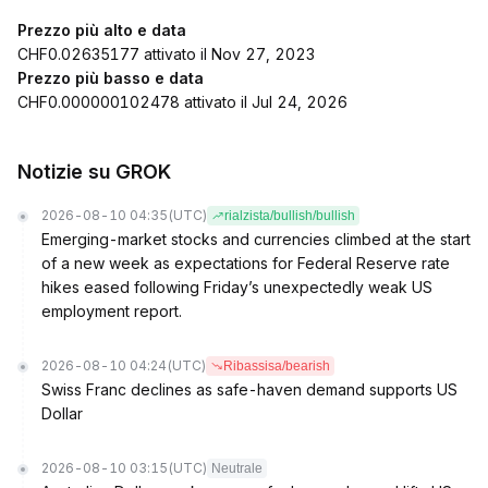
Prezzo più alto e data
CHF0.02635177 attivato il Nov 27, 2023
Prezzo più basso e data
CHF0.000000102478 attivato il Jul 24, 2026
Notizie su GROK
2026-08-10 04:35
(UTC)
rialzista/bullish/bullish
Emerging-market stocks and currencies climbed at the start
of a new week as expectations for Federal Reserve rate
hikes eased following Friday’s unexpectedly weak US
employment report.
2026-08-10 04:24
(UTC)
Ribassisa/bearish
Swiss Franc declines as safe-haven demand supports US
Dollar
2026-08-10 03:15
(UTC)
Neutrale