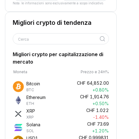
Nota: le informazioni sono esclusivamente a scopo indicativo.
Migliori crypto di tendenza
Cerca
Migliori crypto per capitalizzazione di
mercato
Moneta
Prezzo e 24H%
CHF
64,852.00
Bitcoin
+0.80%
BTC
CHF
1,914.76
Ethereum
+0.50%
ETH
CHF
1.022
XRP
-1.40%
XRP
CHF
73.69
Solana
+1.20%
SOL
CHF
0.999831
USD1