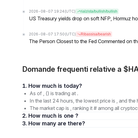
2026-08-07 19:24
(UTC)
rialzista/bullish/bullish
US Treasury yields drop on soft NFP, Hormuz ho
2026-08-07 17:50
(UTC)
Ribassisa/bearish
The Person Closest to the Fed Commented on th
Domande frequenti relative a $
1. How much is today?
As of , () is trading at .
In the last 24 hours, the lowest price is , and the 
The market cap is , ranking it # among all cryptoc
2. How much is one ?
3. How many are there?