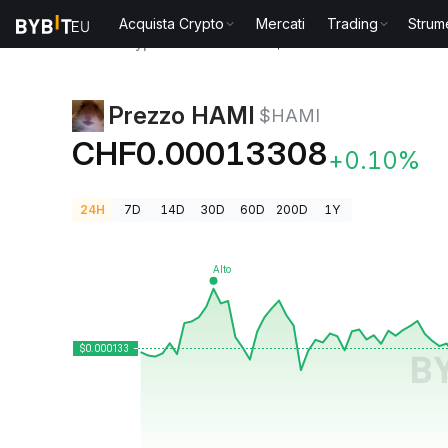
Acquista Crypto
Mercati
Trading
Strum
Prezzi Crypto
Prezzo HAMI $HAMI
Prezzo HAMI
$HAMI
CHF0.00013308
+0.10%
24H
7D
14D
30D
60D
200D
1Y