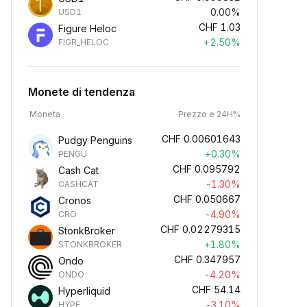
0.00%
USD1
CHF
1.03
Figure Heloc
+2.50%
FIGR_HELOC
Monete di tendenza
Moneta
Prezzo e 24H%
CHF
0.00601643
Pudgy Penguins
+0.30%
PENGU
CHF
0.095792
Cash Cat
-1.30%
CASHCAT
CHF
0.050667
Cronos
-4.90%
CRO
CHF
0.02279315
StonkBroker
+1.80%
STONKBROKER
CHF
0.347957
Ondo
-4.20%
ONDO
CHF
54.14
Hyperliquid
-3.10%
HYPE