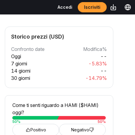
Iscriviti
Accedi
Storico prezzi (USD)
Confronto date
Modifica%
Oggi
--
7 giorni
-5.83%
14 giorni
--
30 giorni
-14.79%
Come ti senti riguardo a HAMI ($HAMI)
oggi?
50
%
50
%
Positivo
Negativo