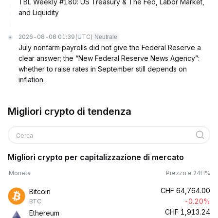
TBL Weekly #180: US Treasury & The Fed, Labor Market,
and Liquidity
2026-08-08 01:39
(UTC)
Neutrale
July nonfarm payrolls did not give the Federal Reserve a
clear answer; the “New Federal Reserve News Agency”:
whether to raise rates in September still depends on
inflation.
Migliori crypto di tendenza
Cerca
Migliori crypto per capitalizzazione di mercato
Moneta
Prezzo e 24H%
CHF
64,764.00
Bitcoin
-0.20%
BTC
CHF
1,913.24
Ethereum