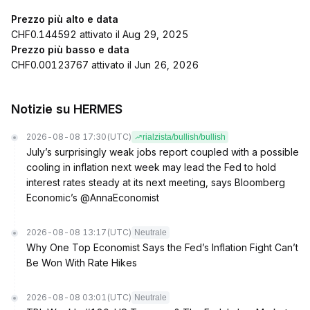
Prezzo più alto e data
CHF0.144592 attivato il Aug 29, 2025
Prezzo più basso e data
CHF0.00123767 attivato il Jun 26, 2026
Notizie su HERMES
2026-08-08 17:30
(UTC)
rialzista/bullish/bullish
July’s surprisingly weak jobs report coupled with a possible
cooling in inflation next week may lead the Fed to hold
interest rates steady at its next meeting, says Bloomberg
Economic’s @AnnaEconomist
2026-08-08 13:17
(UTC)
Neutrale
Why One Top Economist Says the Fed’s Inflation Fight Can’t
Be Won With Rate Hikes
2026-08-08 03:01
(UTC)
Neutrale