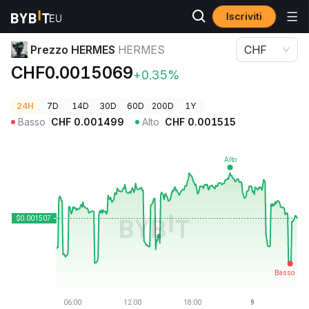
Iscriviti
Prezzi Crypto
Prezzo HERMES HERMES
Prezzo HERMES
HERMES
CHF
CHF0.0015069
+0.35%
24H
7D
14D
30D
60D
200D
1Y
Basso
CHF
0.001499
Alto
CHF
0.001515