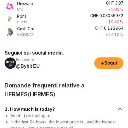
CHF
3.97
Uniswap
-1.00%
UNI
CHF
0.03056972
Pons
-10.40%
PONS
CHF
0.122964
Cash Cat
+27.10%
CASHCAT
Seguici sui social media.
Followers
+
Segui
@Bybit EU
Domande frequenti relative a
HERMES(HERMES)
1. How much is today?
As of , () is trading at .
In the last 24 hours, the lowest price is , and the highest