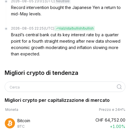
2026-08-05 23:01
(UTC)
Neutrale
Record intervention bought the Japanese Yen a return to
mid-May levels.
2026-08-05 22:25
(UTC)
rialzista/bullish/bullish
Brazil’s central bank cut its key interest rate by a quarter
point for a fourth straight meeting after new data showed
economic growth moderating and inflation slowing more
than expected.
Migliori crypto di tendenza
Cerca
Migliori crypto per capitalizzazione di mercato
Moneta
Prezzo e 24H%
CHF
64,752.00
Bitcoin
+1.00%
BTC