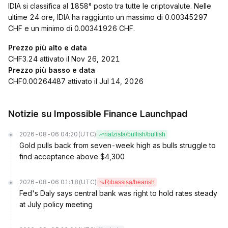
IDIA si classifica al 1858° posto tra tutte le criptovalute. Nelle
ultime 24 ore, IDIA ha raggiunto un massimo di 0.00345297
CHF e un minimo di 0.00341926 CHF.
Prezzo più alto e data
CHF3.24 attivato il Nov 26, 2021
Prezzo più basso e data
CHF0.00264487 attivato il Jul 14, 2026
Notizie su Impossible Finance Launchpad
2026-08-06 04:20
(UTC)
rialzista/bullish/bullish
Gold pulls back from seven-week high as bulls struggle to
find acceptance above $4,300
2026-08-06 01:18
(UTC)
Ribassisa/bearish
Fed's Daly says central bank was right to hold rates steady
at July policy meeting