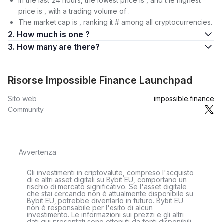
In the last 24 hours, the lowest price is , and the highest
price is , with a trading volume of .
The market cap is , ranking it # among all cryptocurrencies.
2. How much is one ?
3. How many are there?
Risorse Impossible Finance Launchpad
Sito web
impossible.finance
Community
Avvertenza
Gli investimenti in criptovalute, compreso l'acquisto
di e altri asset digitali su Bybit EU, comportano un
rischio di mercato significativo. Se l'asset digitale
che stai cercando non è attualmente disponibile su
Bybit EU, potrebbe diventarlo in futuro. Bybit EU
non è responsabile per l'esito di alcun
investimento. Le informazioni sui prezzi e gli altri
dati qui presentati sono ottenuti da fonti disponibili