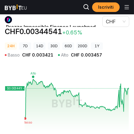
Iscriviti
Prezzi Crypto
Prezzo Impossible Finance Launchpad IDIA
CHF
Prezzo Impossible Finance Launchpad
CHF0.00344541
+0.65%
IDIA
24H
7D
14D
30D
60D
200D
1Y
Basso
CHF
0.003421
Alto
CHF
0.003457