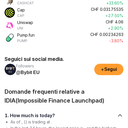
+33.60%
CASHCAT
CHF
0.03175535
Cap
+27.50%
CAP
CHF
4.06
Uniswap
+2.90%
UNI
CHF
0.00234263
Pump.fun
-3.80%
PUMP
Seguici sui social media.
Followers
+
Segui
@Bybit EU
Domande frequenti relative a
IDIA(Impossible Finance Launchpad)
1. How much is today?
As of , () is trading at .