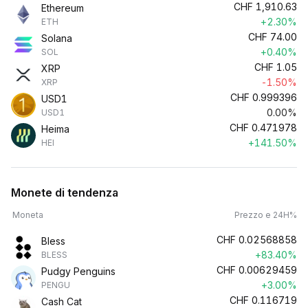
CHF
1,910.63
Ethereum
+2.30%
ETH
CHF
74.00
Solana
+0.40%
SOL
CHF
1.05
XRP
-1.50%
XRP
CHF
0.999396
USD1
0.00%
USD1
CHF
0.471978
Heima
+141.50%
HEI
Monete di tendenza
Moneta
Prezzo e 24H%
CHF
0.02568858
Bless
+83.40%
BLESS
CHF
0.00629459
Pudgy Penguins
+3.00%
PENGU
CHF
0.116719
Cash Cat