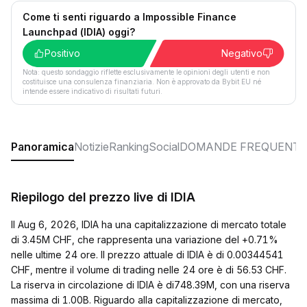
Come ti senti riguardo a Impossible Finance
Launchpad (IDIA) oggi?
Positivo
Negativo
Nota: questo sondaggio riflette esclusivamente le opinioni degli utenti e non
costituisce una consulenza finanziaria. Non è approvato da Bybit EU né
intende essere indicativo di risultati futuri.
Panoramica
Notizie
Ranking
Social
DOMANDE FREQUENTI
Riepilogo del prezzo live di IDIA
Il Aug 6, 2026, IDIA ha una capitalizzazione di mercato totale
di 3.45M CHF, che rappresenta una variazione del +0.71%
nelle ultime 24 ore. Il prezzo attuale di IDIA è di 0.00344541
CHF, mentre il volume di trading nelle 24 ore è di 56.53 CHF.
La riserva in circolazione di IDIA è di748.39M, con una riserva
massima di 1.00B. Riguardo alla capitalizzazione di mercato,