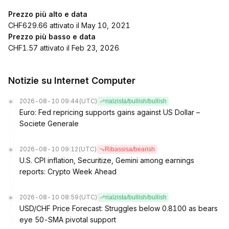
Prezzo più alto e data
CHF629.66 attivato il May 10, 2021
Prezzo più basso e data
CHF1.57 attivato il Feb 23, 2026
Notizie su Internet Computer
2026-08-10 09:44
(UTC)
rialzista/bullish/bullish
Euro: Fed repricing supports gains against US Dollar –
Societe Generale
2026-08-10 09:12
(UTC)
Ribassisa/bearish
U.S. CPI inflation, Securitize, Gemini among earnings
reports: Crypto Week Ahead
2026-08-10 08:59
(UTC)
rialzista/bullish/bullish
USD/CHF Price Forecast: Struggles below 0.8100 as bears
eye 50-SMA pivotal support