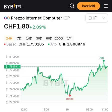
Iscriviti
Prezzi Crypto
Prezzo Internet Computer ICP
Prezzo Internet Computer
ICP
CHF
CHF1.80
+2.09%
24H
7D
14D
30D
60D
200D
1Y
Basso
CHF
1.750165
Alto
CHF
1.800846