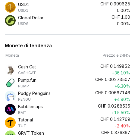
CHF
0.999625
USD1
0.00%
USD1
CHF
1.00
Global Dollar
0.00%
USDG
Monete di tendenza
Moneta
Prezzo e 24H%
CHF
0.149852
Cash Cat
+36.10%
CASHCAT
CHF
0.00273507
Pump.fun
+8.30%
PUMP
CHF
0.00667146
Pudgy Penguins
+4.90%
PENGU
CHF
0.0288535
Bubblemaps
+15.50%
BMT
CHF
0.142769
Tutorial
-2.40%
TUT
CHF
0.376367
GRVT Token