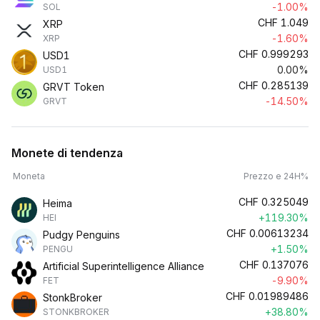
-1.00%
SOL
CHF
1.049
XRP
-1.60%
XRP
CHF
0.999293
USD1
0.00%
USD1
CHF
0.285139
GRVT Token
-14.50%
GRVT
Monete di tendenza
Moneta
Prezzo e 24H%
CHF
0.325049
Heima
+119.30%
HEI
CHF
0.00613234
Pudgy Penguins
+1.50%
PENGU
CHF
0.137076
Artificial Superintelligence Alliance
-9.90%
FET
CHF
0.01989486
StonkBroker
+38.80%
STONKBROKER