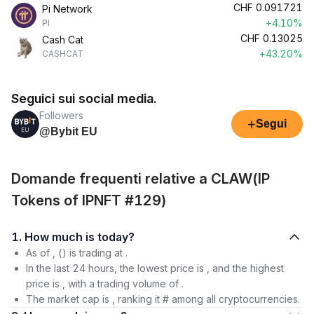
CHF
0.091721
Pi Network
+4.10%
PI
CHF
0.13025
Cash Cat
+43.20%
CASHCAT
Seguici sui social media.
Followers
+
Segui
@Bybit EU
Domande frequenti relative a CLAW(IP
Tokens of IPNFT #129)
1. How much is today?
As of , () is trading at .
In the last 24 hours, the lowest price is , and the highest
price is , with a trading volume of .
The market cap is , ranking it # among all cryptocurrencies.