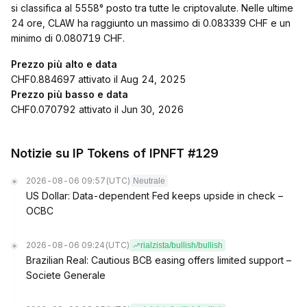
si classifica al 5558° posto tra tutte le criptovalute. Nelle ultime
24 ore, CLAW ha raggiunto un massimo di 0.083339 CHF e un
minimo di 0.080719 CHF.
Prezzo più alto e data
CHF0.884697 attivato il Aug 24, 2025
Prezzo più basso e data
CHF0.070792 attivato il Jun 30, 2026
Notizie su IP Tokens of IPNFT #129
2026-08-06 09:57
(UTC)
Neutrale
US Dollar: Data-dependent Fed keeps upside in check –
OCBC
2026-08-06 09:24
(UTC)
rialzista/bullish/bullish
Brazilian Real: Cautious BCB easing offers limited support –
Societe Generale