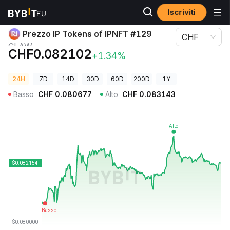
Iscriviti
Prezzi Crypto
Prezzo IP Tokens of IPNFT #129 CLAW
Prezzo IP Tokens of IPNFT #129
CHF
CLAW
CHF0.082102
+1.34%
24H
7D
14D
30D
60D
200D
1Y
Basso
CHF
0.080677
Alto
CHF
0.083143