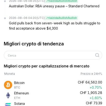
2026-08-06 08:35
(UTC)
rialzista/bullish/bullish
Australian Dollar: RBA uneasy pause – Standard Chartered
2026-08-06 04:20
(UTC)
rialzista/bullish/bullish
Gold pulls back from seven-week high as bulls struggle to
find acceptance above $4,300
Migliori crypto di tendenza
Cerca
Migliori crypto per capitalizzazione di mercato
Moneta
Prezzo e 24H%
CHF
64,562.00
Bitcoin
+0.70%
BTC
CHF
1,905.28
Ethereum
+1.60%
ETH
CHF
73.39
Solana