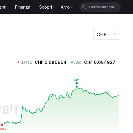
enti
Finanza
Scopri
Altro
CHF
Basso
CHF
0.080964
Alto
CHF
0.084927