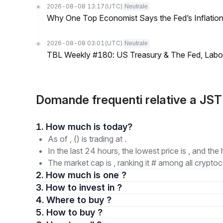
2026-08-08 13:17
(UTC)
Neutrale
Why One Top Economist Says the Fed’s Inflation
2026-08-08 03:01
(UTC)
Neutrale
TBL Weekly #180: US Treasury & The Fed, Labor 
Domande frequenti relative a JS
1. How much is today?
As of , () is trading at .
In the last 24 hours, the lowest price is , and the 
The market cap is , ranking it # among all cryptoc
2. How much is one ?
3. How to invest in ?
4. Where to buy ?
5. How to buy ?