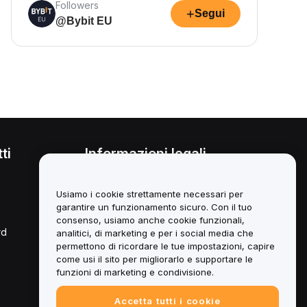
Followers
+
Segui
@Bybit EU
ti
Informazioni legali
Politica sul conflitto di interessi
Usiamo i cookie strettamente necessari per
Sintesi della *Custody and
garantire un funzionamento sicuro. Con il tuo
Administration Policy*
consenso, usiamo anche cookie funzionali,
rd
analitici, di marketing e per i social media che
Informazioni ESG
permettono di ricordare le tue impostazioni, capire
come usi il sito per migliorarlo e supportare le
Libri bianchi degli asset Crypto
funzioni di marketing e condivisione.
Accetta tutti i cookie