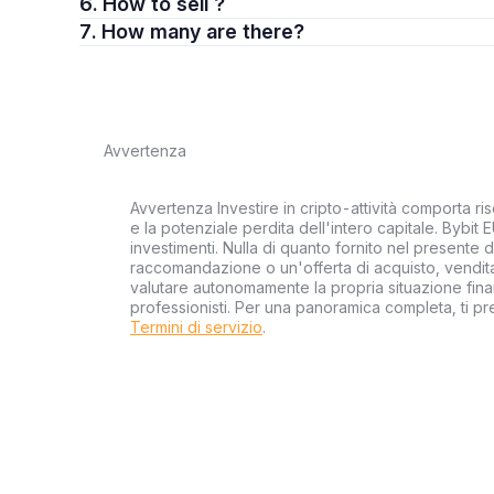
6. How to sell ?
7. How many are there?
Avvertenza
Avvertenza Investire in cripto-attività comporta risc
e la potenziale perdita dell'intero capitale. Bybit 
investimenti. Nulla di quanto fornito nel presente
raccomandazione o un'offerta di acquisto, vendita 
valutare autonomamente la propria situazione finan
professionisti. Per una panoramica completa, ti p
Termini di servizio
.