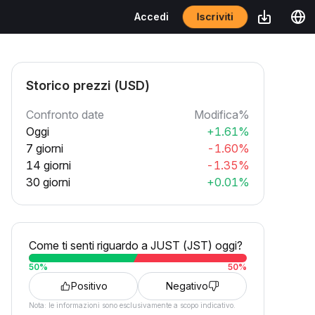
Iscriviti
Accedi
Storico prezzi (USD)
Confronto date
Modifica%
Oggi
+1.61%
7 giorni
-1.60%
14 giorni
-1.35%
30 giorni
+0.01%
Come ti senti riguardo a JUST (JST) oggi?
50
%
50
%
Positivo
Negativo
Nota: le informazioni sono esclusivamente a scopo indicativo.