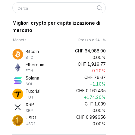
Cerca
Migliori crypto per capitalizzazione di
mercato
Moneta
Prezzo e 24H%
CHF
64,988.00
Bitcoin
0.00%
BTC
CHF
1,919.77
Ethereum
-0.20%
ETH
CHF
76.67
Solana
+1.10%
SOL
CHF
0.162435
Tutorial
+174.20%
TUT
CHF
1.039
XRP
0.00%
XRP
CHF
0.999656
USD1
0.00%
USD1