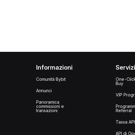
Informazioni
Serviz
Comunità Bybit
One-Clic
Buy
Annunci
VIP Prog
Panoramica
commissioni e
Program
transazioni
Referral
Tassa AP
API di Op