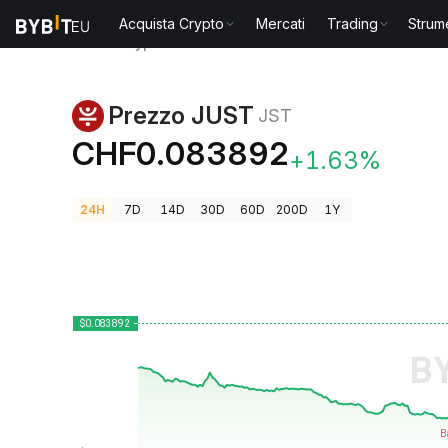
Acquista Crypto
Mercati
Trading
Strum
Prezzi Crypto
Prezzo JUST JST
Prezzo JUST
JST
CHF0.083892
+1.63%
24H
7D
14D
30D
60D
200D
1Y