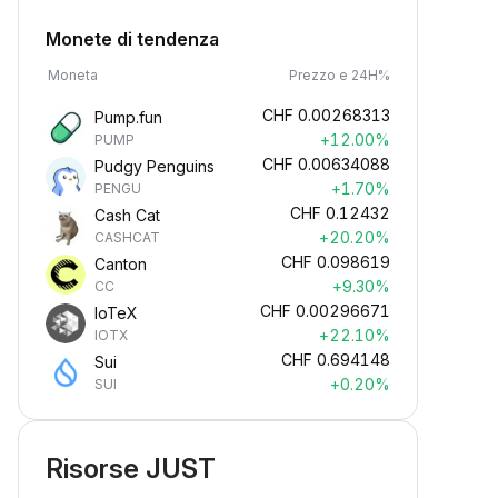
Monete di tendenza
Moneta
Prezzo e 24H%
CHF
0.00268313
Pump.fun
+12.00%
PUMP
CHF
0.00634088
Pudgy Penguins
+1.70%
PENGU
CHF
0.12432
Cash Cat
+20.20%
CASHCAT
CHF
0.098619
Canton
+9.30%
CC
CHF
0.00296671
IoTeX
+22.10%
IOTX
CHF
0.694148
Sui
+0.20%
SUI
Risorse JUST