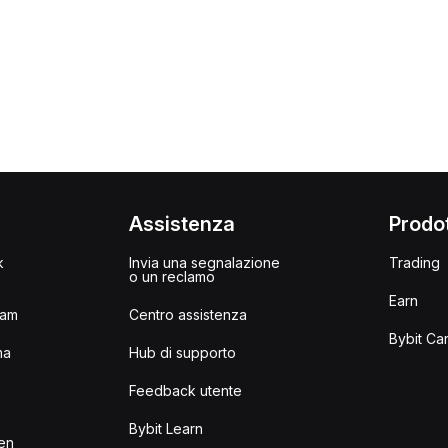
i
Assistenza
Prodot
k
Invia una segnalazione
Trading
o un reclamo
Earn
ram
Centro assistenza
Bybit Ca
ma
Hub di supporto
Feedback utente
I
Bybit Learn
en