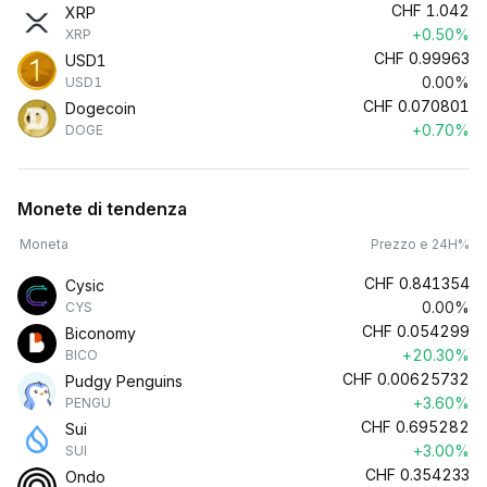
CHF
1.042
XRP
+0.50%
XRP
CHF
0.99963
USD1
0.00%
USD1
CHF
0.070801
Dogecoin
+0.70%
DOGE
Monete di tendenza
Moneta
Prezzo e 24H%
CHF
0.841354
Cysic
0.00%
CYS
CHF
0.054299
Biconomy
+20.30%
BICO
CHF
0.00625732
Pudgy Penguins
+3.60%
PENGU
CHF
0.695282
Sui
+3.00%
SUI
CHF
0.354233
Ondo