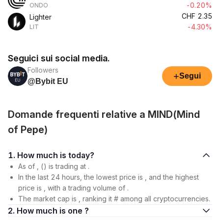
-0.20%
ONDO
CHF
2.35
Lighter
-4.30%
LIT
Seguici sui social media.
Followers
+
Segui
@Bybit EU
Domande frequenti relative a MIND(Mind
of Pepe)
1. How much is today?
As of , () is trading at .
In the last 24 hours, the lowest price is , and the highest
price is , with a trading volume of .
The market cap is , ranking it # among all cryptocurrencies.
2. How much is one ?