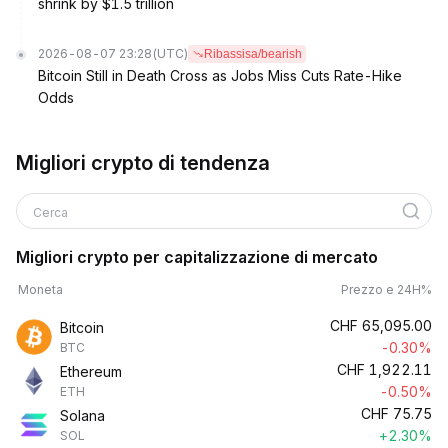
shrink by $1.5 trillion
2026-08-07 23:28
(UTC)
Ribassisa/bearish
Bitcoin Still in Death Cross as Jobs Miss Cuts Rate-Hike
Odds
Migliori crypto di tendenza
Cerca
Migliori crypto per capitalizzazione di mercato
Moneta
Prezzo e 24H%
CHF
65,095.00
Bitcoin
-0.30%
BTC
CHF
1,922.11
Ethereum
-0.50%
ETH
CHF
75.75
Solana
+2.30%
SOL