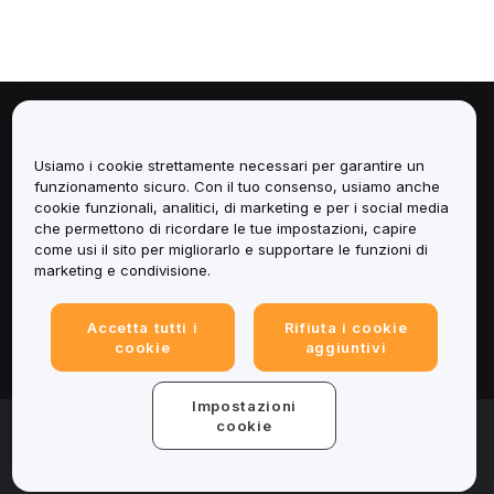
Informazioni
Usiamo i cookie strettamente necessari per garantire un
Servizi
funzionamento sicuro. Con il tuo consenso, usiamo anche
cookie funzionali, analitici, di marketing e per i social media
che permettono di ricordare le tue impostazioni, capire
Assistenza
come usi il sito per migliorarlo e supportare le funzioni di
marketing e condivisione.
Prodotti
Accetta tutti i
Rifiuta i cookie
Informazioni legali
cookie
aggiuntivi
Impostazioni
© 2025-2026 Bybit.eu. Tutti i diritti riservati.
cookie
Termini di utilizzo
|
Informativa sulla Privacy
|
Impressum
(Note legali)
|
Centro preferenze per i cookie