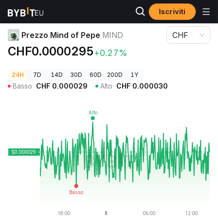
Iscriviti
Prezzi Crypto
Prezzo Mind of Pepe MIND
Prezzo Mind of Pepe
MIND
CHF
CHF0.0000295
+0.27%
24H
7D
14D
30D
60D
200D
1Y
Basso
CHF
0.000029
Alto
CHF
0.000030