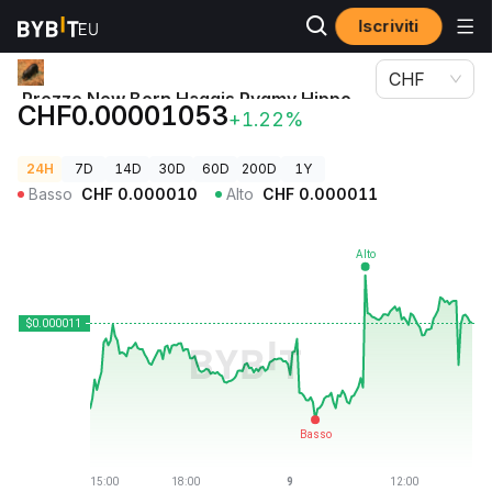
Iscriviti
Prezzi Crypto
Prezzo New Born Haggis Pygmy Hippo HAGGIS
CHF
Prezzo New Born Haggis Pygmy Hippo
CHF0.00001053
+1.22%
HAGGIS
24H
7D
14D
30D
60D
200D
1Y
Basso
CHF
0.000010
Alto
CHF
0.000011