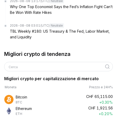
2026-08-08 13:17
(UTC)
Neutrale
Why One Top Economist Says the Fed’s Inflation Fight Can’t
Be Won With Rate Hikes
2026-08-08 03:01
(UTC)
Neutrale
TBL Weekly #180: US Treasury & The Fed, Labor Market,
and Liquidity
Migliori crypto di tendenza
Cerca
Migliori crypto per capitalizzazione di mercato
Moneta
Prezzo e 24H%
CHF
65,115.00
Bitcoin
+0.30%
BTC
CHF
1,921.56
Ethereum
+0.20%
ETH