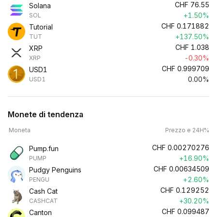
CHF
76.55
Solana
+1.50%
SOL
CHF
0.171882
Tutorial
+137.50%
TUT
CHF
1.038
XRP
-0.30%
XRP
CHF
0.999709
USD1
0.00%
USD1
Monete di tendenza
Moneta
Prezzo e 24H%
CHF
0.00270276
Pump.fun
+16.90%
PUMP
CHF
0.00634509
Pudgy Penguins
+2.60%
PENGU
CHF
0.129252
Cash Cat
+30.20%
CASHCAT
CHF
0.099487
Canton