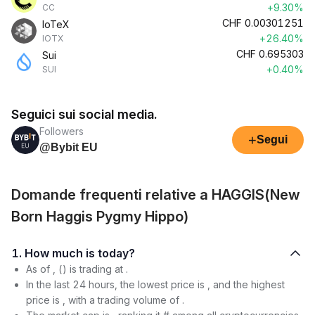
+9.30%
CC
CHF
0.00301251
IoTeX
+26.40%
IOTX
CHF
0.695303
Sui
+0.40%
SUI
Seguici sui social media.
Followers
+
Segui
@Bybit EU
Domande frequenti relative a HAGGIS(New
Born Haggis Pygmy Hippo)
1. How much is today?
As of , () is trading at .
In the last 24 hours, the lowest price is , and the highest
price is , with a trading volume of .