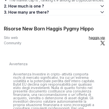
The market cap is , ranking it # among all cryptocurrencies.
2. How much is one ?
3. How many are there?
Risorse New Born Haggis Pygmy Hippo
Sito web
haggis.vip
Community
Avvertenza
Avvertenza Investire in cripto-attività comporta
rischi di mercato significativi, tra cui un'estrema
volatilità e la potenziale perdita dell'intero capitale.
Bybit EU declina ogni responsabilità per qualsiasi
esito degli investimenti. Nulla di quanto fornito nel
presente documento costituisce una consulenza
finanziaria, una raccomandazione o un'offerta di
acquisto, vendita o detenzione di asset digitali. Gli
investitori devono valutare autonomamente la
propria situazione finanziaria e sono incoraggiati a
consultare consulenti professionisti. Per una