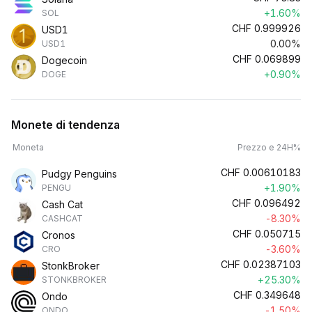
+1.60%
SOL
CHF
0.999926
USD1
0.00%
USD1
CHF
0.069899
Dogecoin
+0.90%
DOGE
Monete di tendenza
Moneta
Prezzo e 24H%
CHF
0.00610183
Pudgy Penguins
+1.90%
PENGU
CHF
0.096492
Cash Cat
-8.30%
CASHCAT
CHF
0.050715
Cronos
-3.60%
CRO
CHF
0.02387103
StonkBroker
+25.30%
STONKBROKER
CHF
0.349648
Ondo
-1.50%
ONDO