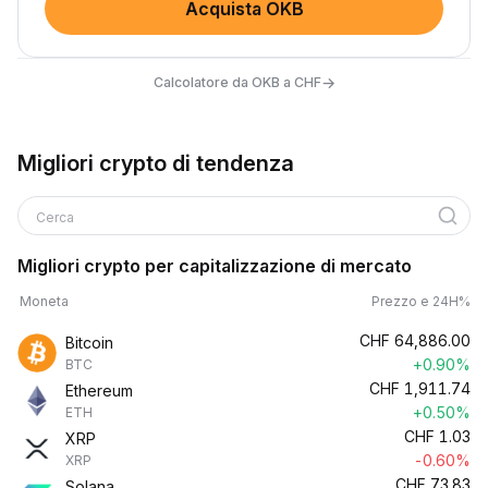
Acquista OKB
→
Calcolatore da OKB a CHF
Migliori crypto di tendenza
Cerca
Migliori crypto per capitalizzazione di mercato
Moneta
Prezzo e 24H%
CHF
64,886.00
Bitcoin
+0.90%
BTC
CHF
1,911.74
Ethereum
+0.50%
ETH
CHF
1.03
XRP
-0.60%
XRP
CHF
73.83
Solana