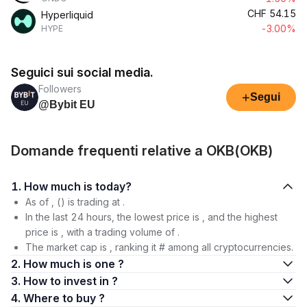
CHF
54.15
Hyperliquid
-3.00%
HYPE
Seguici sui social media.
Followers
+
Segui
@Bybit EU
Domande frequenti relative a OKB(OKB)
1. How much is today?
As of , () is trading at .
In the last 24 hours, the lowest price is , and the highest
price is , with a trading volume of .
The market cap is , ranking it # among all cryptocurrencies.
2. How much is one ?
3. How to invest in ?
4. Where to buy ?