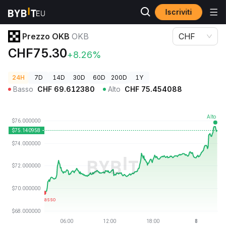
Iscriviti
Prezzi Crypto
Prezzo OKB OKB
Prezzo OKB
OKB
CHF
CHF75.30
+8.26%
24H
7D
14D
30D
60D
200D
1Y
Basso
CHF
69.612380
Alto
CHF
75.454088