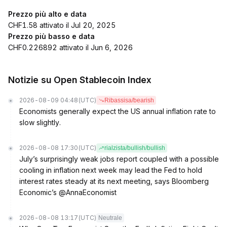
Prezzo più alto e data
CHF1.58 attivato il Jul 20, 2025
Prezzo più basso e data
CHF0.226892 attivato il Jun 6, 2026
Notizie su Open Stablecoin Index
2026-08-09 04:48
(UTC)
Ribassisa/bearish
Economists generally expect the US annual inflation rate to
slow slightly.
2026-08-08 17:30
(UTC)
rialzista/bullish/bullish
July’s surprisingly weak jobs report coupled with a possible
cooling in inflation next week may lead the Fed to hold
interest rates steady at its next meeting, says Bloomberg
Economic’s @AnnaEconomist
2026-08-08 13:17
(UTC)
Neutrale