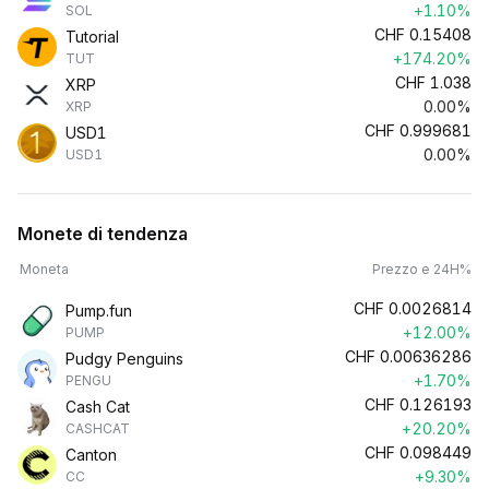
+1.10%
SOL
CHF
0.15408
Tutorial
+174.20%
TUT
CHF
1.038
XRP
0.00%
XRP
CHF
0.999681
USD1
0.00%
USD1
Monete di tendenza
Moneta
Prezzo e 24H%
CHF
0.0026814
Pump.fun
+12.00%
PUMP
CHF
0.00636286
Pudgy Penguins
+1.70%
PENGU
CHF
0.126193
Cash Cat
+20.20%
CASHCAT
CHF
0.098449
Canton
+9.30%
CC