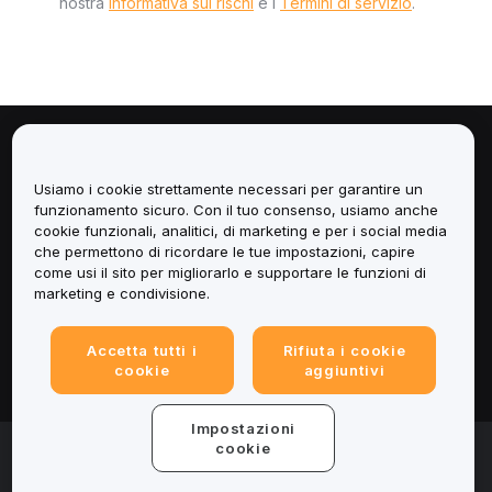
nostra
Informativa sui rischi
e i
Termini di servizio
.
Informazioni
Usiamo i cookie strettamente necessari per garantire un
Servizi
funzionamento sicuro. Con il tuo consenso, usiamo anche
cookie funzionali, analitici, di marketing e per i social media
che permettono di ricordare le tue impostazioni, capire
Assistenza
come usi il sito per migliorarlo e supportare le funzioni di
marketing e condivisione.
Prodotti
Accetta tutti i
Rifiuta i cookie
Informazioni legali
cookie
aggiuntivi
Impostazioni
© 2025-2026 Bybit.eu. All rights reserved.
cookie
Termini di utilizzo
|
Informativa sulla Privacy
|
Impressum