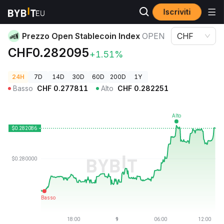
Iscriviti
Prezzi Crypto
Prezzo Open Stablecoin Index OPEN
Prezzo Open Stablecoin Index
OPEN
CHF
CHF0.282095
+1.51%
24H
7D
14D
30D
60D
200D
1Y
Basso
CHF
0.277811
Alto
CHF
0.282251