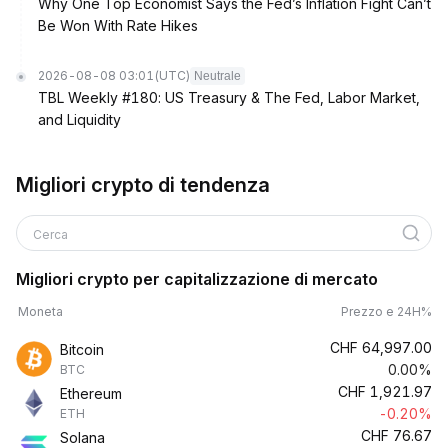
Why One Top Economist Says the Fed’s Inflation Fight Can’t
Be Won With Rate Hikes
2026-08-08 03:01
(UTC)
Neutrale
TBL Weekly #180: US Treasury & The Fed, Labor Market,
and Liquidity
Migliori crypto di tendenza
Cerca
Migliori crypto per capitalizzazione di mercato
Moneta
Prezzo e 24H%
CHF
64,997.00
Bitcoin
0.00%
BTC
CHF
1,921.97
Ethereum
-0.20%
ETH
CHF
76.67
Solana