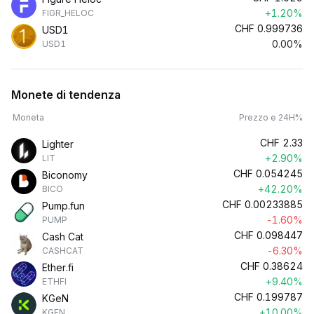
+1.20%
FIGR_HELOC
CHF
0.999736
USD1
0.00%
USD1
Monete di tendenza
Moneta
Prezzo e 24H%
CHF
2.33
Lighter
+2.90%
LIT
CHF
0.054245
Biconomy
+42.20%
BICO
CHF
0.00233885
Pump.fun
-1.60%
PUMP
CHF
0.098447
Cash Cat
-6.30%
CASHCAT
CHF
0.38624
Ether.fi
+9.40%
ETHFI
CHF
0.199787
KGeN
+10.00%
KGEN