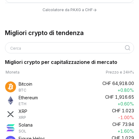
→
Calcolatore da PAXG a CHF
Migliori crypto di tendenza
Cerca
Migliori crypto per capitalizzazione di mercato
Moneta
Prezzo e 24H%
CHF
64,918.00
Bitcoin
+0.80%
BTC
CHF
1,916.65
Ethereum
+0.60%
ETH
CHF
1.023
XRP
-1.00%
XRP
CHF
73.94
Solana
+1.60%
SOL
CHF
1.029
Figure Heloc