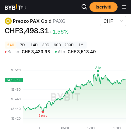
Iscriviti
Prezzi Crypto
Prezzo PAX Gold PAXG
Prezzo PAX Gold
PAXG
CHF
CHF3,498.31
+1.56%
24H
7D
14D
30D
60D
200D
1Y
Basso
CHF
3,433.98
Alto
CHF
3,513.49