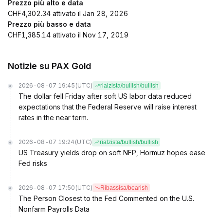
Prezzo più alto e data
CHF4,302.34 attivato il Jan 28, 2026
Prezzo più basso e data
CHF1,385.14 attivato il Nov 17, 2019
Notizie su PAX Gold
2026-08-07 19:45
(UTC)
rialzista/bullish/bullish
The dollar fell Friday after soft US labor data reduced
expectations that the Federal Reserve will raise interest
rates in the near term.
2026-08-07 19:24
(UTC)
rialzista/bullish/bullish
US Treasury yields drop on soft NFP, Hormuz hopes ease
Fed risks
2026-08-07 17:50
(UTC)
Ribassisa/bearish
The Person Closest to the Fed Commented on the U.S.
Nonfarm Payrolls Data