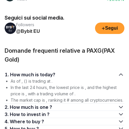
Seguici sui social media.
Followers
+
Segui
@Bybit EU
Domande frequenti relative a PAXG(PAX
Gold)
1. How much is today?
As of , () is trading at .
In the last 24 hours, the lowest price is , and the highest
price is , with a trading volume of .
The market cap is , ranking it # among all cryptocurrencies.
2. How much is one ?
3. How to invest in ?
4. Where to buy ?
5. How to buy ?