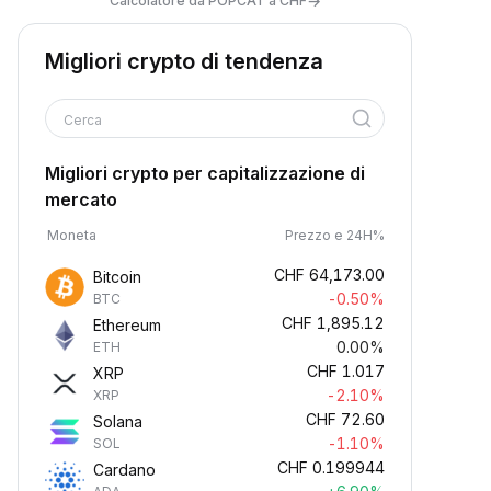
→
Calcolatore da POPCAT a CHF
Migliori crypto di tendenza
Cerca
Migliori crypto per capitalizzazione di
mercato
Moneta
Prezzo e 24H%
CHF
64,173.00
Bitcoin
-0.50%
BTC
CHF
1,895.12
Ethereum
0.00%
ETH
CHF
1.017
XRP
-2.10%
XRP
CHF
72.60
Solana
-1.10%
SOL
CHF
0.199944
Cardano