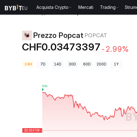
Acquista Crypto
Mercati
Trading
Strum
Prezzi Crypto
Prezzo Popcat POPCAT
Prezzo Popcat
POPCAT
CHF0.03473397
-2.99%
24H
7D
14D
30D
60D
200D
1Y