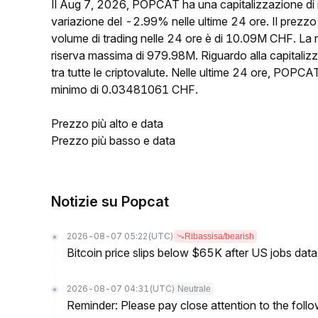
Il Aug 7, 2026, POPCAT ha una capitalizzazione di
variazione del -2.99% nelle ultime 24 ore. Il prez
volume di trading nelle 24 ore è di 10.09M CHF. La
riserva massima di 979.98M. Riguardo alla capitaliz
tra tutte le criptovalute. Nelle ultime 24 ore, PO
minimo di 0.03481061 CHF.
Prezzo più alto e data
Prezzo più basso e data
Notizie su Popcat
2026-08-07 05:22
(UTC)
Ribassisa/bearish
Bitcoin price slips below $65K after US jobs data
2026-08-07 04:31
(UTC)
Neutrale
Reminder: Please pay close attention to the followi