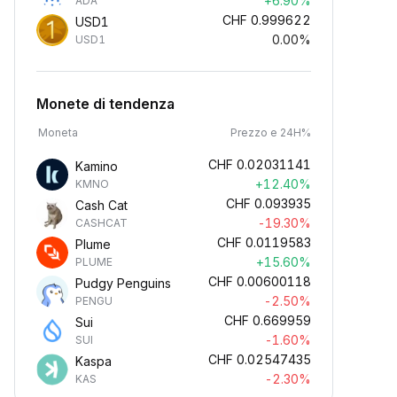
+6.90%
ADA
CHF
0.999622
USD1
0.00%
USD1
Monete di tendenza
Moneta
Prezzo e 24H%
CHF
0.02031141
Kamino
+12.40%
KMNO
CHF
0.093935
Cash Cat
-19.30%
CASHCAT
CHF
0.0119583
Plume
+15.60%
PLUME
CHF
0.00600118
Pudgy Penguins
-2.50%
PENGU
CHF
0.669959
Sui
-1.60%
SUI
CHF
0.02547435
Kaspa
-2.30%
KAS