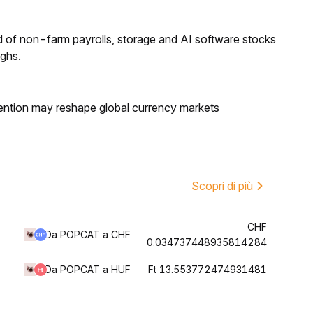
 of non-farm payrolls, storage and AI software stocks
ighs.
ntion may reshape global currency markets
Scopri di più
CHF
Da POPCAT a CHF
0.034737448935814284
Da POPCAT a HUF
Ft 13.553772474931481