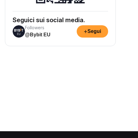
Seguici sui social media.
Followers
+
Segui
@Bybit EU