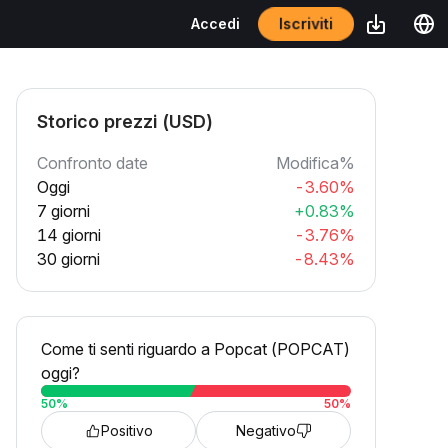
Iscriviti
Accedi
Storico prezzi (USD)
Confronto date
Modifica%
Oggi
-3.60%
7 giorni
+0.83%
14 giorni
-3.76%
30 giorni
-8.43%
Come ti senti riguardo a Popcat (POPCAT)
oggi?
50
%
50
%
Positivo
Negativo