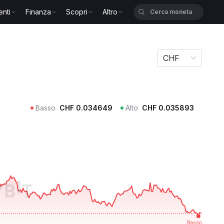
enti
Finanza
Scopri
Altro
CHF
Basso
CHF
0.034649
Alto
CHF
0.035893