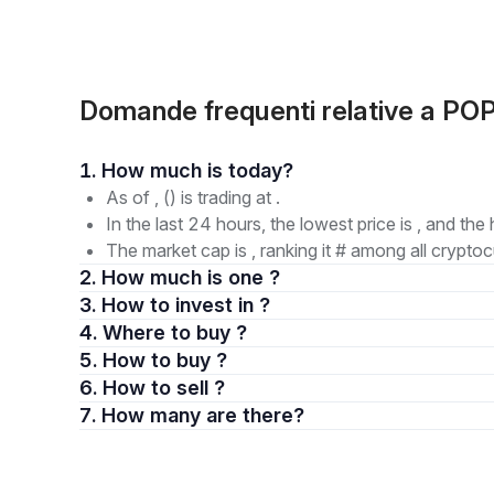
Domande frequenti relative a P
1. How much is today?
As of , () is trading at .
In the last 24 hours, the lowest price is , and the 
The market cap is , ranking it # among all cryptoc
2. How much is one ?
3. How to invest in ?
4. Where to buy ?
5. How to buy ?
6. How to sell ?
7. How many are there?