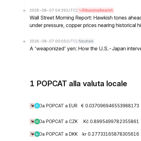
2026-08-07 04:29
(UTC)
Ribassisa/bearish
Wall Street Morning Report: Hawkish tones ahead
under pressure, copper prices nearing historical h
2026-08-07 00:05
(UTC)
Neutrale
A 'weaponized' yen: How the U.S.-Japan interve
1 POPCAT alla valuta locale
Da POPCAT a EUR
€ 0.037096946553988173
Da POPCAT a CZK
Kč 0.8995499782355861
Da POPCAT a DKK
kr 0.27733165878305616