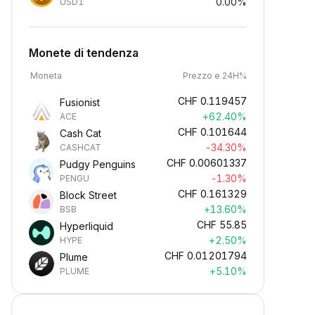
0.00%
USD1
Monete di tendenza
Moneta
Prezzo e 24H%
CHF
0.119457
Fusionist
+62.40%
ACE
CHF
0.101644
Cash Cat
-34.30%
CASHCAT
CHF
0.00601337
Pudgy Penguins
-1.30%
PENGU
CHF
0.161329
Block Street
+13.60%
BSB
CHF
55.85
Hyperliquid
+2.50%
HYPE
CHF
0.01201794
Plume
+5.10%
PLUME