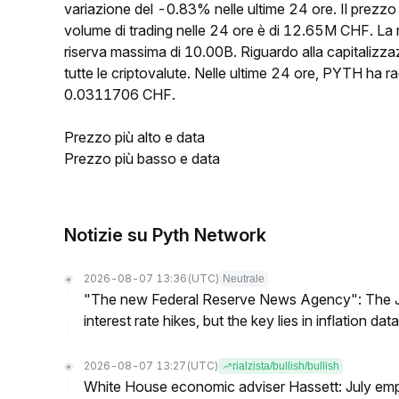
variazione del -0.83% nelle ultime 24 ore. Il prezz
volume di trading nelle 24 ore è di 12.65M CHF. La 
riserva massima di 10.00B. Riguardo alla capitalizza
tutte le criptovalute. Nelle ultime 24 ore, PYTH h
0.0311706 CHF.
Prezzo più alto e data
Prezzo più basso e data
Notizie su Pyth Network
2026-08-07 13:36
(UTC)
Neutrale
"The new Federal Reserve News Agency": The Ju
interest rate hikes, but the key lies in inflation data
2026-08-07 13:27
(UTC)
rialzista/bullish/bullish
White House economic adviser Hassett: July emp