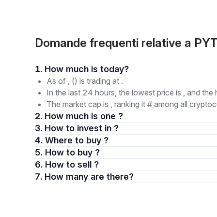
Domande frequenti relative a P
1. How much is today?
As of , () is trading at .
In the last 24 hours, the lowest price is , and the 
The market cap is , ranking it # among all cryptoc
2. How much is one ?
3. How to invest in ?
4. Where to buy ?
5. How to buy ?
6. How to sell ?
7. How many are there?