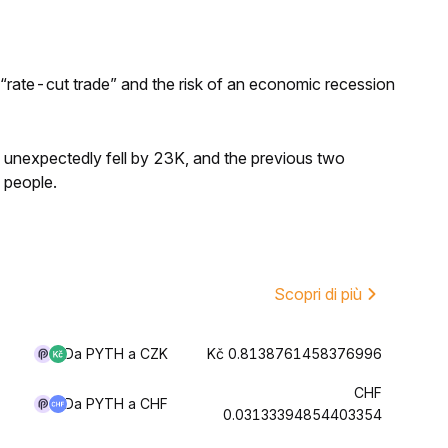
 “rate-cut trade” and the risk of an economic recession
s unexpectedly fell by 23K, and the previous two
 people.
Scopri di più
Da PYTH a CZK
Kč 0.8138761458376996
CHF
Da PYTH a CHF
0.03133394854403354