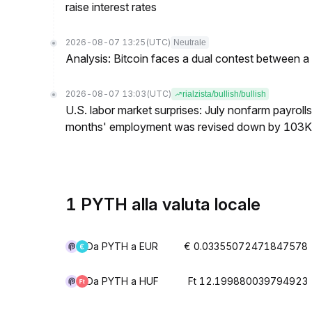
raise interest rates
2026-08-07 13:25
(UTC)
Neutrale
Analysis: Bitcoin faces a dual contest between a
2026-08-07 13:03
(UTC)
rialzista/bullish/bullish
U.S. labor market surprises: July nonfarm payroll
months' employment was revised down by 103K
1 PYTH alla valuta locale
Da PYTH a EUR
€ 0.03355072471847578
Da PYTH a HUF
Ft 12.199880039794923