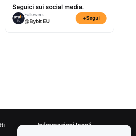
Seguici sui social media.
Followers
+
Segui
@Bybit EU
ti
Informazioni legali