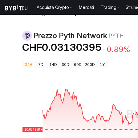
Acquista Crypto
Mercati
Trading
Strum
Prezzi Crypto
Prezzo Pyth Network PYTH
Prezzo Pyth Network
PYTH
CHF0.03130395
-0.89%
24H
7D
14D
30D
60D
200D
1Y