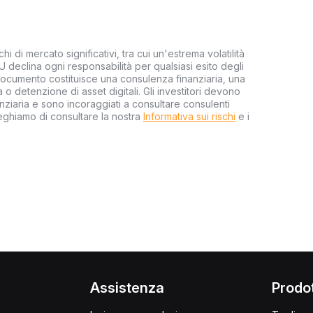
hi di mercato significativi, tra cui un'estrema volatilità
EU declina ogni responsabilità per qualsiasi esito degli
 documento costituisce una consulenza finanziaria, una
o detenzione di asset digitali. Gli investitori devono
ziaria e sono incoraggiati a consultare consulenti
reghiamo di consultare la nostra
Informativa sui rischi
e i
i
Assistenza
Prodot