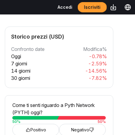
Iscriviti
Accedi
Storico prezzi (USD)
Confronto date
Modifica%
Oggi
-0.78%
7 giorni
-2.59%
14 giorni
-14.56%
30 giorni
-7.82%
Come ti senti riguardo a Pyth Network
(PYTH) oggi?
50
%
50
%
Positivo
Negativo