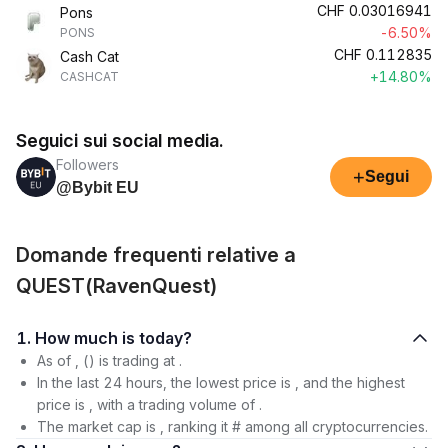
CHF
0.03016941
Pons
-6.50%
PONS
CHF
0.112835
Cash Cat
+14.80%
CASHCAT
Seguici sui social media.
Followers
+
Segui
@Bybit EU
Domande frequenti relative a
QUEST(RavenQuest)
1. How much is today?
As of , () is trading at .
In the last 24 hours, the lowest price is , and the highest
price is , with a trading volume of .
The market cap is , ranking it # among all cryptocurrencies.