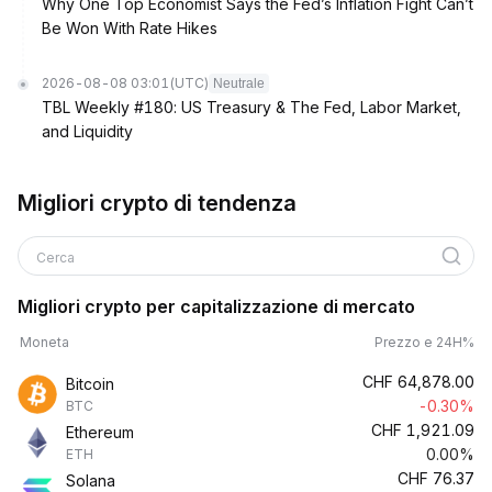
Why One Top Economist Says the Fed’s Inflation Fight Can’t
Be Won With Rate Hikes
2026-08-08 03:01
(UTC)
Neutrale
TBL Weekly #180: US Treasury & The Fed, Labor Market,
and Liquidity
Migliori crypto di tendenza
Cerca
Migliori crypto per capitalizzazione di mercato
Moneta
Prezzo e 24H%
CHF
64,878.00
Bitcoin
-0.30%
BTC
CHF
1,921.09
Ethereum
0.00%
ETH
CHF
76.37
Solana