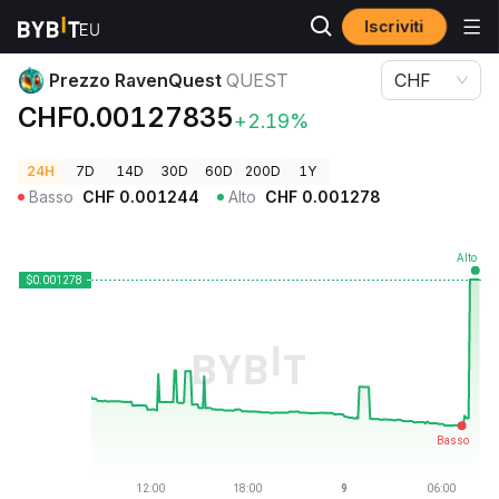
Iscriviti
Prezzi Crypto
Prezzo RavenQuest QUEST
Prezzo RavenQuest
QUEST
CHF
CHF0.00127835
+2.19%
24H
7D
14D
30D
60D
200D
1Y
Basso
CHF
0.001244
Alto
CHF
0.001278