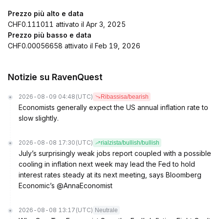
Prezzo più alto e data
CHF0.111011 attivato il Apr 3, 2025
Prezzo più basso e data
CHF0.00056658 attivato il Feb 19, 2026
Notizie su RavenQuest
2026-08-09 04:48
(UTC)
Ribassisa/bearish
Economists generally expect the US annual inflation rate to
slow slightly.
2026-08-08 17:30
(UTC)
rialzista/bullish/bullish
July’s surprisingly weak jobs report coupled with a possible
cooling in inflation next week may lead the Fed to hold
interest rates steady at its next meeting, says Bloomberg
Economic’s @AnnaEconomist
2026-08-08 13:17
(UTC)
Neutrale