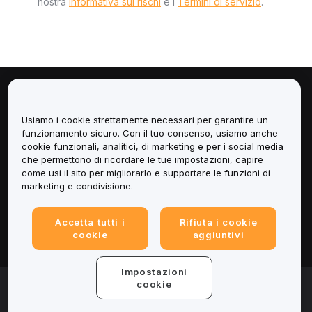
nostra
Informativa sui rischi
e i
Termini di servizio
.
Informazioni
Usiamo i cookie strettamente necessari per garantire un
Servizi
funzionamento sicuro. Con il tuo consenso, usiamo anche
cookie funzionali, analitici, di marketing e per i social media
che permettono di ricordare le tue impostazioni, capire
Assistenza
come usi il sito per migliorarlo e supportare le funzioni di
marketing e condivisione.
Prodotti
Accetta tutti i
Rifiuta i cookie
Informazioni legali
cookie
aggiuntivi
Impostazioni
© 2025-2026 Bybit.eu. Tutti i diritti riservati.
cookie
Termini di utilizzo
|
Informativa sulla Privacy
|
Impressum