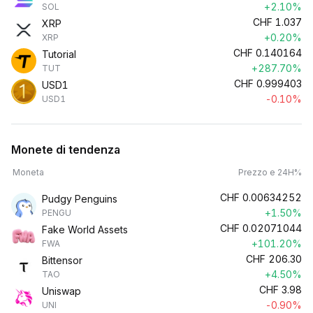
+2.10%
SOL
CHF
1.037
XRP
+0.20%
XRP
CHF
0.140164
Tutorial
+287.70%
TUT
CHF
0.999403
USD1
-0.10%
USD1
Monete di tendenza
Moneta
Prezzo e 24H%
CHF
0.00634252
Pudgy Penguins
+1.50%
PENGU
CHF
0.02071044
Fake World Assets
+101.20%
FWA
CHF
206.30
Bittensor
+4.50%
TAO
CHF
3.98
Uniswap
-0.90%
UNI