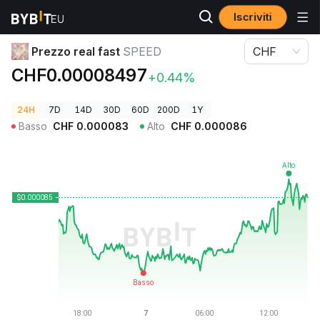
Iscriviti
Prezzi Crypto
Prezzo real fast SPEED
Prezzo real fast
SPEED
CHF
CHF0.00008497
+0.44%
24H
7D
14D
30D
60D
200D
1Y
Basso
CHF
0.000083
Alto
CHF
0.000086