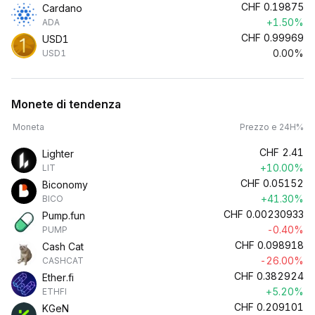
CHF
0.19875
Cardano
+1.50%
ADA
CHF
0.99969
USD1
0.00%
USD1
Monete di tendenza
Moneta
Prezzo e 24H%
CHF
2.41
Lighter
+10.00%
LIT
CHF
0.05152
Biconomy
+41.30%
BICO
CHF
0.00230933
Pump.fun
-0.40%
PUMP
CHF
0.098918
Cash Cat
-26.00%
CASHCAT
CHF
0.382924
Ether.fi
+5.20%
ETHFI
CHF
0.209101
KGeN