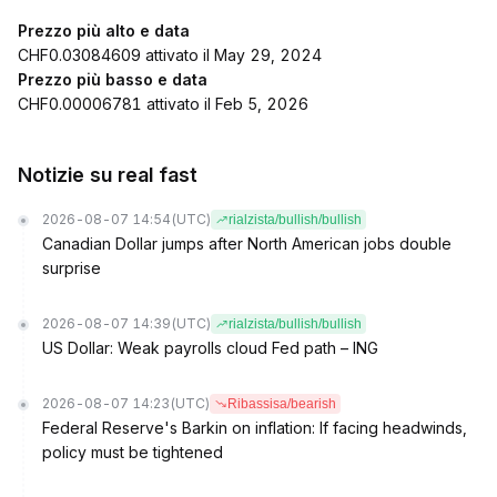
Prezzo più alto e data
CHF0.03084609 attivato il May 29, 2024
Prezzo più basso e data
CHF0.00006781 attivato il Feb 5, 2026
Notizie su real fast
2026-08-07 14:54
(UTC)
rialzista/bullish/bullish
Canadian Dollar jumps after North American jobs double
surprise
2026-08-07 14:39
(UTC)
rialzista/bullish/bullish
US Dollar: Weak payrolls cloud Fed path – ING
2026-08-07 14:23
(UTC)
Ribassisa/bearish
Federal Reserve's Barkin on inflation: If facing headwinds,
policy must be tightened