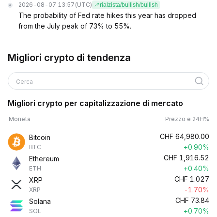
2026-08-07 13:57
(UTC)
rialzista/bullish/bullish
The probability of Fed rate hikes this year has dropped
from the July peak of 73% to 55%.
Migliori crypto di tendenza
Cerca
Migliori crypto per capitalizzazione di mercato
Moneta
Prezzo e 24H%
CHF
64,980.00
Bitcoin
+0.90%
BTC
CHF
1,916.52
Ethereum
+0.40%
ETH
CHF
1.027
XRP
-1.70%
XRP
CHF
73.84
Solana
+0.70%
SOL