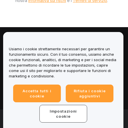
nostra
Informativa sui rischi
e i
Termini di servizio
.
Informazioni
Usiamo i cookie strettamente necessari per garantire un
Servizi
funzionamento sicuro. Con il tuo consenso, usiamo anche
cookie funzionali, analitici, di marketing e per i social media
che permettono di ricordare le tue impostazioni, capire
Assistenza
come usi il sito per migliorarlo e supportare le funzioni di
marketing e condivisione.
Prodotti
Accetta tutti i
Rifiuta i cookie
Informazioni legali
cookie
aggiuntivi
Impostazioni
© 2025-2026 Bybit.eu. All rights reserved.
cookie
Termini di utilizzo
|
Informativa sulla Privacy
|
Impressum