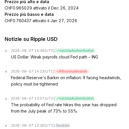
Prezzo più alto e data
CHF0.965029 attivato il Dec 26, 2024
Prezzo più basso e data
CHF0.760437 attivato il Jan 27, 2026
Notizie su Ripple USD
2026-08-07 14:39
(UTC)
rialzista/bullish/bullish
US Dollar: Weak payrolls cloud Fed path – ING
2026-08-07 14:23
(UTC)
Ribassisa/bearish
Federal Reserve's Barkin on inflation: If facing headwinds,
policy must be tightened
2026-08-07 13:57
(UTC)
rialzista/bullish/bullish
The probability of Fed rate hikes this year has dropped
from the July peak of 73% to 55%.
2026-08-07 13:36
(UTC)
Neutrale