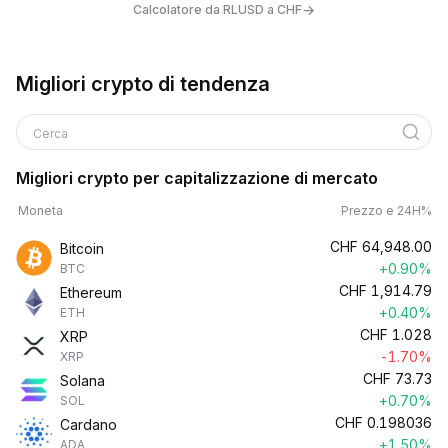
→
Calcolatore da RLUSD a CHF
Migliori crypto di tendenza
Cerca
Migliori crypto per capitalizzazione di mercato
Moneta
Prezzo e 24H%
CHF
64,948.00
Bitcoin
+0.90%
BTC
CHF
1,914.79
Ethereum
+0.40%
ETH
CHF
1.028
XRP
-1.70%
XRP
CHF
73.73
Solana
+0.70%
SOL
CHF
0.198036
Cardano
+1.50%
ADA