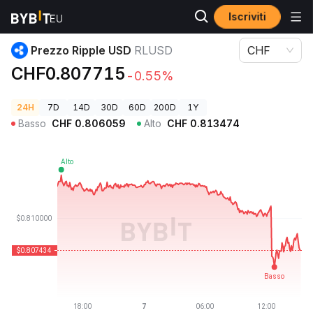
Iscriviti
Prezzi Crypto
Prezzo Ripple USD RLUSD
Prezzo Ripple USD
RLUSD
CHF
CHF0.807715
-0.55%
24H
7D
14D
30D
60D
200D
1Y
Basso
CHF
0.806059
Alto
CHF
0.813474