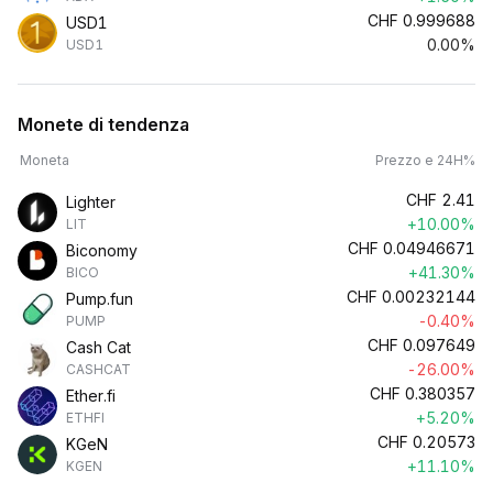
CHF
0.999688
USD1
0.00%
USD1
Monete di tendenza
Moneta
Prezzo e 24H%
CHF
2.41
Lighter
+10.00%
LIT
CHF
0.04946671
Biconomy
+41.30%
BICO
CHF
0.00232144
Pump.fun
-0.40%
PUMP
CHF
0.097649
Cash Cat
-26.00%
CASHCAT
CHF
0.380357
Ether.fi
+5.20%
ETHFI
CHF
0.20573
KGeN
+11.10%
KGEN