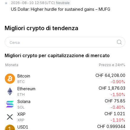
2026-08-10 12:58
(UTC)
Neutrale
US Dollar: Higher hurdle for sustained gains – MUFG
Migliori crypto di tendenza
Cerca
Migliori crypto per capitalizzazione di mercato
Moneta
Prezzo e 24H%
CHF
64,208.00
Bitcoin
-0.90%
BTC
CHF
1,876.03
Ethereum
-1.50%
ETH
CHF
75.85
Solana
-0.40%
SOL
CHF
1.021
XRP
-1.10%
XRP
CHF
0.999344
USD1