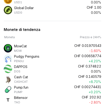
0.00%
USD1
CHF
1.00
Global Dollar
0.00%
USDG
Monete di tendenza
Moneta
Prezzo e 24H%
CHF
0.01970543
MowCat
-1.60%
MOW
CHF
0.00658774
Pudgy Penguins
+4.20%
PENGU
CHF
0.374822
DAPPOS
0.00%
DOS
CHF
0.140579
Cash Cat
+8.70%
CASHCAT
CHF
0.00274431
Pump.fun
+0.20%
PUMP
CHF
202.92
Bittensor
-2.80%
TAO